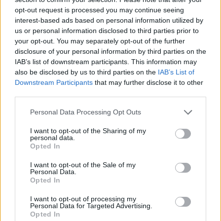
opt-out request is processed you may continue seeing
interest-based ads based on personal information utilized by
us or personal information disclosed to third parties prior to
your opt-out. You may separately opt-out of the further
disclosure of your personal information by third parties on the
IAB’s list of downstream participants. This information may
also be disclosed by us to third parties on the
IAB’s List of
Downstream Participants
that may further disclose it to other
third parties.
Personal Data Processing Opt Outs
I want to opt-out of the Sharing of my
personal data.
Opted In
I want to opt-out of the Sale of my
Personal Data.
Esim for Global
|
Esim for Europe
|
Esim for Caribbean
Opted In
|
Esim for USA
|
Esim for Italy
|
Esim for Spain
|
Esim
I want to opt-out of processing my
for Turkey
|
Esim for Germany
|
Esim for Greece
|
Esim
Personal Data for Targeted Advertising.
for Asia
|
Esim for World Cup 2026
|
Esim for Saudi
Opted In