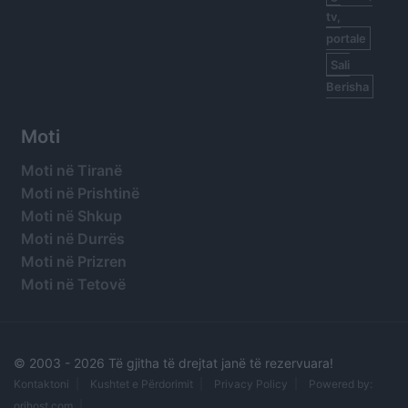
tv,
portale
Sali
Berisha
Moti
Moti në Tiranë
Moti në Prishtinë
Moti në Shkup
Moti në Durrës
Moti në Prizren
Moti në Tetovë
© 2003 -
2026 Të gjitha të drejtat janë të rezervuara!
Kontaktoni
Kushtet e Përdorimit
Privacy Policy
Powered by:
orihost.com