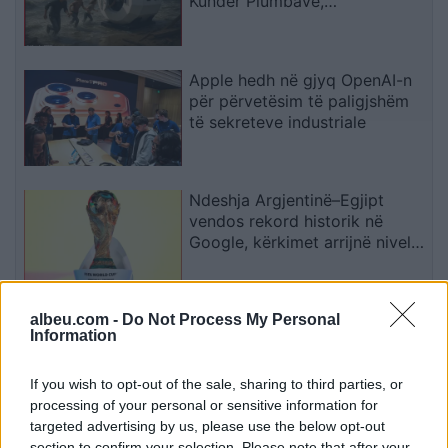
Kundër Plumbave,
Shpërthimeve dhe Fatkeqësive
Natyrore
Apple hedh në gjyq OpenAI-n
për përvetësim të paligjshëm
të sekreteve industriale
Ndeshja Argjentinë–Egjipt
vendos rekord historik në
Google, kërkimet arrijnë nivele
të papara
albeu.com -
Do Not Process My Personal
Kina zbulon robotë humanoidë
Information
tepër realistë, të projektuar për
shoqëri afatgjatë
If you wish to opt-out of the sale, sharing to third parties, or
processing of your personal or sensitive information for
targeted advertising by us, please use the below opt-out
section to confirm your selection. Please note that after your