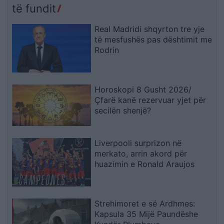
të fundit
Real Madridi shqyrton tre yje
të mesfushës pas dështimit me
Rodrin
Horoskopi 8 Gusht 2026/
Çfarë kanë rezervuar yjet për
secilën shenjë?
Liverpooli surprizon në
merkato, arrin akord për
huazimin e Ronald Araujos
Strehimoret e së Ardhmes:
Kapsula 35 Mijë Paundëshe