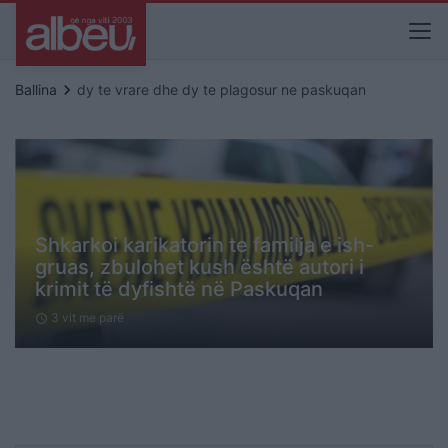
keyboard_arrow_right
Ballina
dy te vrare dhe dy te plagosur ne paskuqan
Shkarkoi karikatorin te familja e ish-
gruas, zbulohet kush është autori i
krimit të dyfishtë në Paskuqan
3 vit me parë
schedule