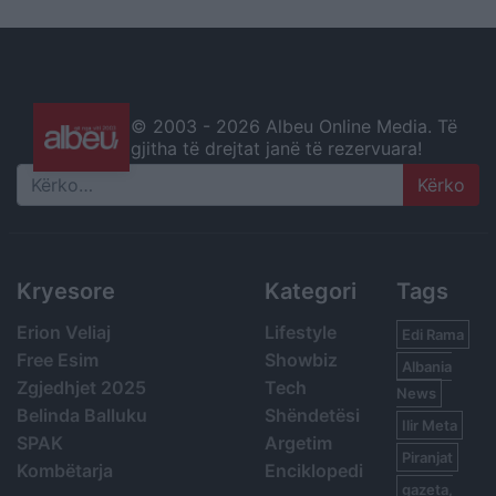
© 2003 -
2026 Albeu Online Media. Të
gjitha të drejtat janë të rezervuara!
Search
Kryesore
Kategori
Tags
Erion Veliaj
Lifestyle
Edi Rama
Free Esim
Showbiz
Albania
Zgjedhjet 2025
Tech
News
Belinda Balluku
Shëndetësi
Ilir Meta
SPAK
Argetim
Piranjat
Kombëtarja
Enciklopedi
gazeta,