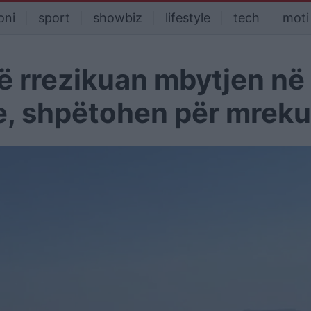
oni
sport
showbiz
lifestyle
tech
moti
ë rrezikuan mbytjen në
e, shpëtohen për mrekul