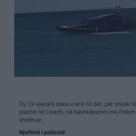
Dy 13-vjeçarë duke u larë në det, për shkak t
plazhit në Livadh, në bashkëpunim me Policin
shpëtuar.
Njoftimi i policisë: