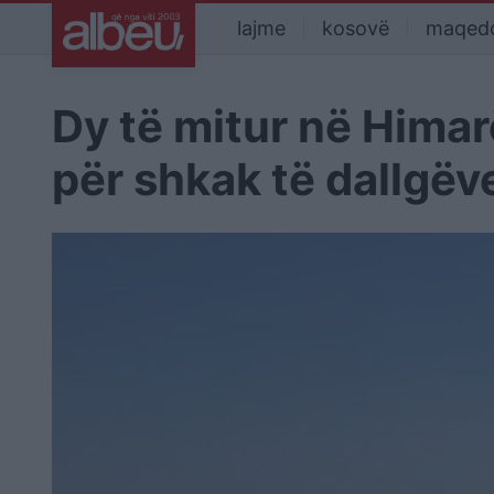
lajme
kosovë
maqed
Dy të mitur në Himar
për shkak të dallgëv