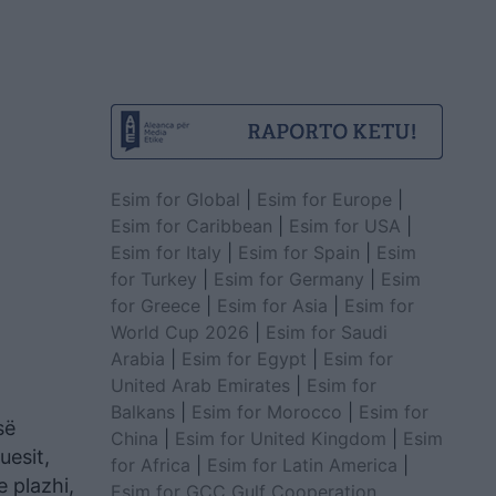
Esim for Global
|
Esim for Europe
|
Esim for Caribbean
|
Esim for USA
|
Esim for Italy
|
Esim for Spain
|
Esim
for Turkey
|
Esim for Germany
|
Esim
for Greece
|
Esim for Asia
|
Esim for
World Cup 2026
|
Esim for Saudi
Arabia
|
Esim for Egypt
|
Esim for
United Arab Emirates
|
Esim for
Balkans
|
Esim for Morocco
|
Esim for
së
China
|
Esim for United Kingdom
|
Esim
uesit,
for Africa
|
Esim for Latin America
|
 plazhi,
Esim for GCC Gulf Cooperation