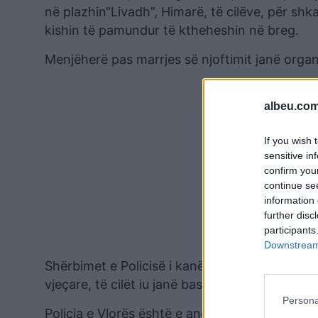
në plazhin“Livadh”, Himarë, të cilëve, për shkak
kishin të pamundur të ktheheshin në breg.
Menjëherë pas marrjes së njoftimit janë organ
albeu.com
If you wish 
sensitive in
confirm you
continue se
information 
further disc
participants
Downstream 
Shërbimet e Policisë i kanë nxjerrë në breg, 
vjeçare, të cilët iu janë bashkuar familjarëve t
Persona
Policia e Vlorës është e angazhuar maksimalis