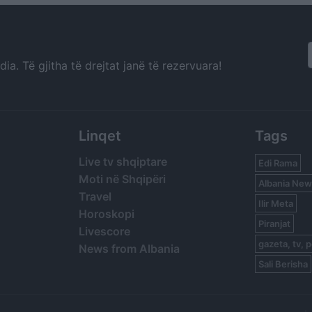
policore
a. Të gjitha të drejtat janë të rezervuara!
Linqet
Tags
Live tv shqiptare
Edi Rama
Moti në Shqipëri
Albania New
Travel
Ilir Meta
Horoskopi
Piranjat
Livescore
gazeta, tv, p
News from Albania
Sali Berisha