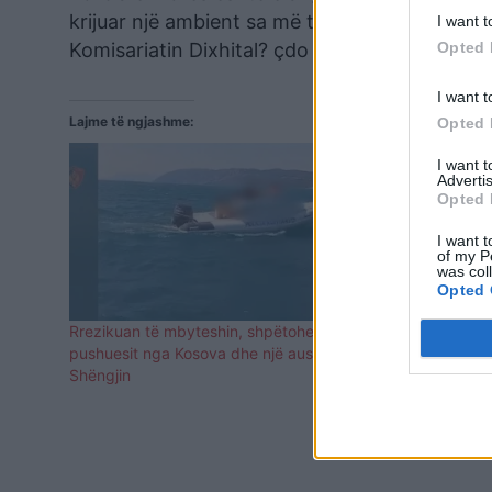
krijuar një ambient sa më të sigurtë dhe në k
I want t
Komisariatin Dixhital? çdo rast të paligjshmëri
Opted 
I want t
Lajme të ngjashme:
Opted 
I want 
Advertis
Opted 
I want t
of my P
was col
Opted 
Rrezikuan të mbyteshin, shpëtohen 4
U bllokuan n
pushuesit nga Kosova dhe një austriak në
shpëtohet d
Shëngjin