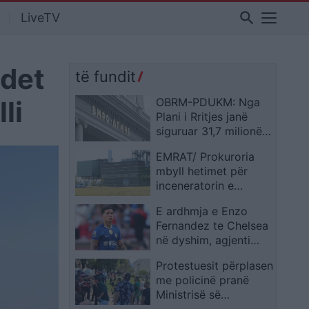
search
LiveTV
 det
të fundit
li
OBRM-PDUKM: Nga
Plani i Rritjes janë
siguruar 31,7 milionë
euro për
EMRAT/ Prokuroria
transformimin digjital
mbyll hetimet për
inceneratorin e
Tiranës, dërgon për
E ardhmja e Enzo
gjykim 10 persona
Fernandez te Chelsea
në dyshim, agjenti
pranon kontakte për
Protestuesit përplasen
një transferim të
me policinë pranë
mundshëm
Ministrisë së
Brendshme, tentojnë