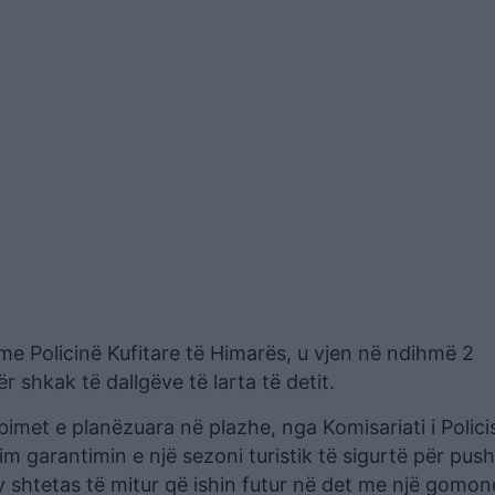
me Policinë Kufitare të Himarës, u vjen në ndihmë 2
ër shkak të dallgëve të larta të detit.
rbimet e planëzuara në plazhe, nga Komisariati i Polici
lim garantimin e një sezoni turistik të sigurtë për push
y shtetas të mitur që ishin futur në det me një gomone