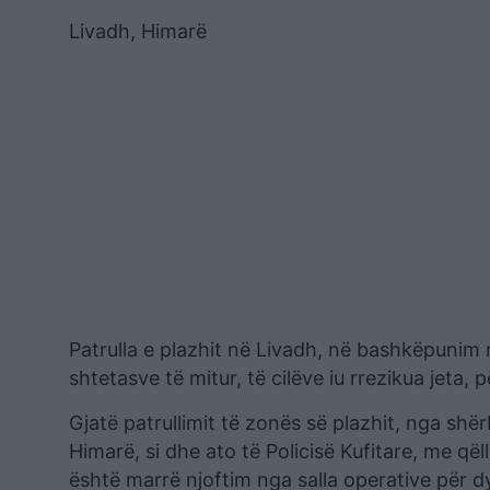
Livadh, Himarë
Patrulla e plazhit në Livadh, në bashkëpunim 
shtetasve të mitur, të cilëve iu rrezikua jeta, p
Gjatë patrullimit të zonës së plazhit, nga shë
Himarë, si dhe ato të Policisë Kufitare, me qël
është marrë njoftim nga salla operative për d