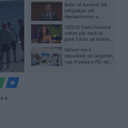
Balla në Kuvend: Në
të heqin gardhin
përpjekjet për
metalik: Kjo është
destabilizimin e
rruga jonë!
Shqipërisë është i
VIDEO/ Eleni Foureira
përfshirë edhe
rrëfen për herë të
Kremlini, PD mungoi
parë frikën që kishte
nga frika e vezëve
nga origjina e saj
Njihuni me 5
shqiptare: Mendoja se
deputetët që largohen
do të më mbylleshin
nga Kryesia e PD-së/
dyert
Ja kush janë anëtarët
e rinj që u zgjodhën
nga Këshilli Kombëtar
la e