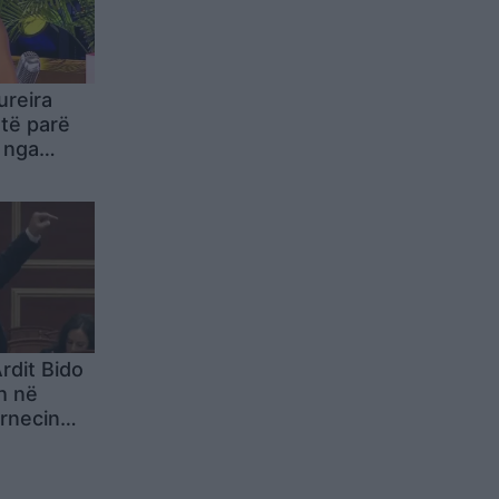
ureira
 të parë
e nga
qiptare:
të më
t
rdit Bido
h në
rnecin
ry fyellit
 e gabuar”