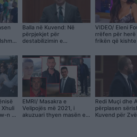
asen
Balla në Kuvend: Në
VIDEO/ Eleni Fo
përpjekjet për
rrëfen për herë
ndshme,
destabilizimin e
frikën që kisht
gardhin
Shqipërisë është i
origjina e saj sh
rruga
përfshirë edhe Kremlini,
Mendoja se do 
PD mungoi nga frika e
mbylleshin dyer
vezëve
ënisë
EMRI/ Masakra e
Redi Muçi dhe A
 Xhuli
Velipojës më 2021, i
përplasen sëris
ow-n e
akuzuari thyen masën e
Kuvend për Zvë
–
sigurisë dhe arratiset!
dhe Çamërinë: “F
eres të
Tre vite në arrest
se je në vrimën
shtëpie, ishte në ruajtje