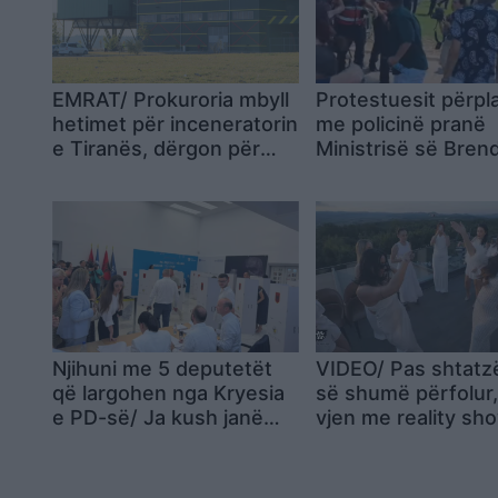
EMRAT/ Prokuroria mbyll
Protestuesit përpl
hetimet për inceneratorin
me policinë pranë
e Tiranës, dërgon për
Ministrisë së Bre
gjykim 10 persona
tentojnë të heqin 
metalik: Kjo është 
jonë!
Njihuni me 5 deputetët
VIDEO/ Pas shtatz
që largohen nga Kryesia
së shumë përfolur,
e PD-së/ Ja kush janë
vjen me reality sh
anëtarët e rinj që u
saj “Eagle Queen” 
zgjodhën nga Këshilli
premiera zgjon int
Kombëtar
madh