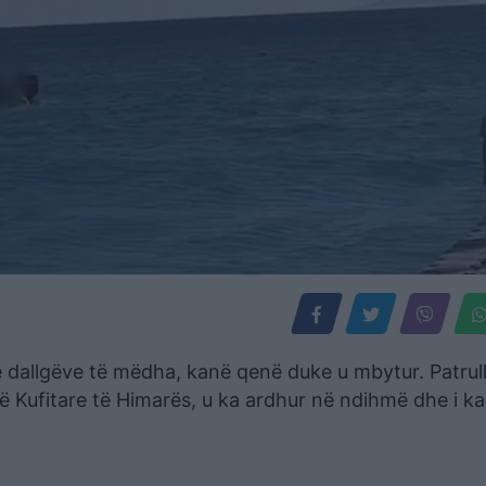
ë dallgëve të mëdha, kanë qenë duke u mbytur. Patrul
ë Kufitare të Himarës, u ka ardhur në ndihmë dhe i ka