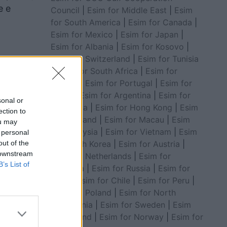
e e
Council
|
Esim for Middle East
|
Esim
for South America
|
Esim for Canada
|
Esim for Mexico
|
Esim for Japan
|
Esim for Albania
|
Esim for Kosovo
|
Esim for Switzerland
|
Esim for Tunisia
|
Esim for South Africa
|
Esim for
Algeria
|
Esim for Portugal
|
Esim for
Brazil
|
Esim for Argentina
|
Esim for
sonal or
Colombia
|
Esim for Hong Kong
|
Esim
ection to
for Thailand
|
Esim for Macau
|
Esim
ou may
for Malaysia
|
Esim for Vietnam
|
Esim
 personal
for South Korea
|
Esim for Austria
|
out of the
 downstream
Esim for Netherlands
|
Esim for
B’s List of
Australia
|
Esim for Russia
|
Esim for
India
|
Esim for Chile
|
Esim for Peru
|
13-
Esim for Poland
|
Esim for North
Macedonia
|
Esim for Sweden
|
Esim
for Finland
|
Esim for Norway
|
Esim for
 për të