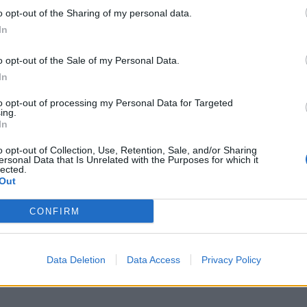
ëtë kuadër fton qytetarët të denoncojnë në 112? dhe 
o opt-out of the Sharing of my personal data.
së.
In
o opt-out of the Sale of my Personal Data.
In
to opt-out of processing my Personal Data for Targeted
ing.
In
o opt-out of Collection, Use, Retention, Sale, and/or Sharing
ersonal Data that Is Unrelated with the Purposes for which it
lected.
Out
ë det nga dallgët e larta,
U larguan 1 milje nga bregu me k
CONFIRM
y turistët çekë në Dhërmi
shpëtohen nga mbytja 4 persona 
Shëngjin, 3 prej tyre të mitur (VID
Data Deletion
Data Access
Privacy Policy