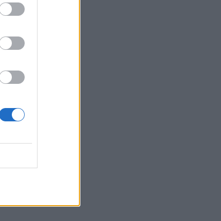
Belgium
në
omardare,
në
EO)