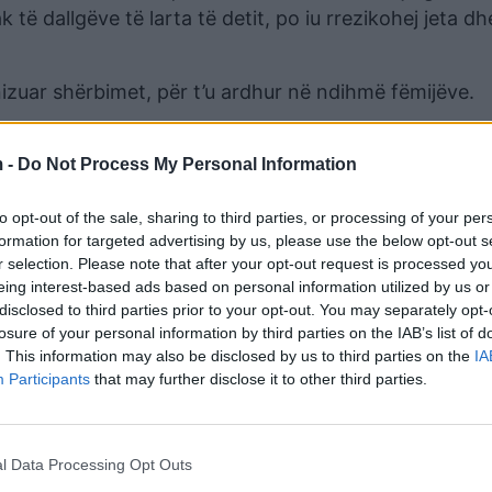
 të dallgëve të larta të detit, po iu rrezikohej jeta dh
izuar shërbimet, për t’u ardhur në ndihmë fëmijëve.
 -
Do Not Process My Personal Information
to opt-out of the sale, sharing to third parties, or processing of your per
formation for targeted advertising by us, please use the below opt-out s
r selection. Please note that after your opt-out request is processed y
eing interest-based ads based on personal information utilized by us or
disclosed to third parties prior to your opt-out. You may separately opt-
losure of your personal information by third parties on the IAB’s list of
. This information may also be disclosed by us to third parties on the
IA
Participants
that may further disclose it to other third parties.
në gjendje të mirë shëndetësore 2 fëmijët, të moshës 
ë tyre.
l Data Processing Opt Outs
ht në shërbim të qytetarëve, vizitorëve dhe turistëve,