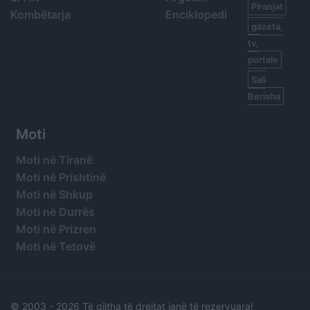
Piranjat
Kombëtarja
Enciklopedi
gazeta,
tv,
portale
Sali
Berisha
Moti
Moti në Tiranë
Moti në Prishtinë
Moti në Shkup
Moti në Durrës
Moti në Prizren
Moti në Tetovë
© 2003 -
2026 Të gjitha të drejtat janë të rezervuara!