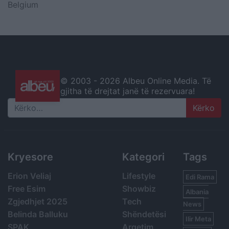
Belgium
© 2003 -
2026 Albeu Online Media. Të
gjitha të drejtat janë të rezervuara!
Search
Kryesore
Kategori
Tags
Erion Veliaj
Lifestyle
Edi Rama
Free Esim
Showbiz
Albania
Zgjedhjet 2025
Tech
News
Belinda Balluku
Shëndetësi
Ilir Meta
SPAK
Argetim