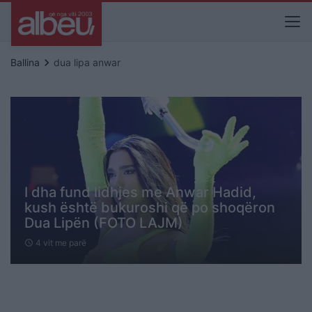
keyboard_arrow_right
Ballina
dua lipa anwar
I dha fund lidhjes me Anwar Hadid,
kush është bukuroshi që po shoqëron
Dua Lipën (FOTO LAJM)
4 vit me parë
schedule