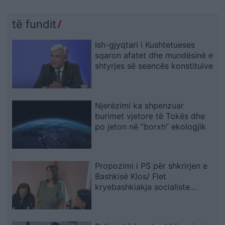
të fundit
Ish-gjyqtari i Kushtetueses
sqaron afatet dhe mundësinë e
shtyrjes së seancës konstituive
Njerëzimi ka shpenzuar
burimet vjetore të Tokës dhe
po jeton në “borxh” ekologjik
Propozimi i PS për shkrirjen e
Bashkisë Klos/ Flet
kryebashkiakja socialiste
Valbona Kola: Jam shërbëtore
e popullit, karrigia është e
përkohshme, nëse qytetarët