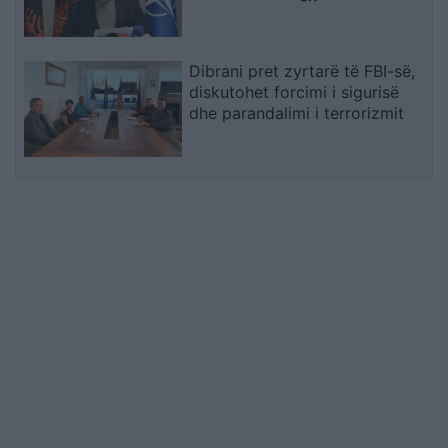
qeverisë
Dibrani pret zyrtarë të FBI-së,
diskutohet forcimi i sigurisë
dhe parandalimi i terrorizmit