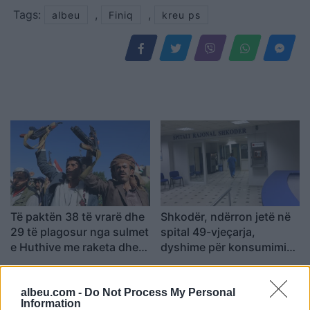
Tags:
,
,
albeu
Finiq
kreu ps
Të paktën 38 të vrarë dhe
Shkodër, ndërron jetë në
29 të plagosur nga sulmet
spital 49-vjeçarja,
e Huthive me raketa dhe
dyshime për konsumimin
dronë kundër ushtrisë së
e një sasie të madhe
Jemenit
ilaçesh
albeu.com -
Do Not Process My Personal
Information