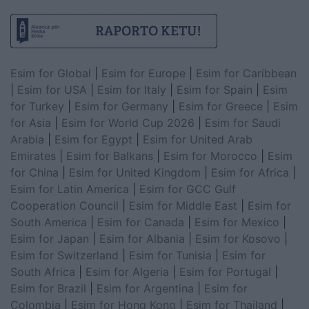
Esim for Global
|
Esim for Europe
|
Esim for Caribbean
|
Esim for USA
|
Esim for Italy
|
Esim for Spain
|
Esim
for Turkey
|
Esim for Germany
|
Esim for Greece
|
Esim
for Asia
|
Esim for World Cup 2026
|
Esim for Saudi
Arabia
|
Esim for Egypt
|
Esim for United Arab
Emirates
|
Esim for Balkans
|
Esim for Morocco
|
Esim
for China
|
Esim for United Kingdom
|
Esim for Africa
|
Esim for Latin America
|
Esim for GCC Gulf
Cooperation Council
|
Esim for Middle East
|
Esim for
South America
|
Esim for Canada
|
Esim for Mexico
|
Esim for Japan
|
Esim for Albania
|
Esim for Kosovo
|
Esim for Switzerland
|
Esim for Tunisia
|
Esim for
South Africa
|
Esim for Algeria
|
Esim for Portugal
|
Esim for Brazil
|
Esim for Argentina
|
Esim for
Colombia
|
Esim for Hong Kong
|
Esim for Thailand
|