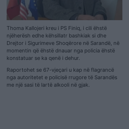
Thoma Kallojeri kreu i PS Finiq, i cili ëhstë
njëherësh edhe këhsillatr bashkiak si dhe
Drejtor i Sigurimeve Shoqërore në Sarandë, në
momentin që ëhstë dnauar nga policia ëhstë
konstatuar se ka qenë i dehur.
Raportohet se 67-vjeçari u kap në flagrancë
nga autoritetet e policisë rrugore të Sarandës
me një sasi të lartë alkooli në gjak.