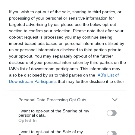
If you wish to opt-out of the sale, sharing to third parties, or
processing of your personal or sensitive information for
targeted advertising by us, please use the below opt-out
Analiza: Një shqiptar ka
Trump mohon se SHBA-ja
section to confirm your selection. Please note that after your
nevojë për 28 mijë dollarë
ka mungesë municionesh:
opt-out request is processed you may continue seeing
në vit për të arritur
Burgime të gjata për
interest-based ads based on personal information utilized by
“pragun e lumturisë”
publikuesit e deklaratave
us or personal information disclosed to third parties prior to
tradhtare
your opt-out. You may separately opt-out of the further
disclosure of your personal information by third parties on the
IAB’s list of downstream participants. This information may
also be disclosed by us to third parties on the
IAB’s List of
Downstream Participants
that may further disclose it to other
third parties.
Temperaturat mbi 41
“Ermal Beqiri kishte akses
Personal Data Processing Opt Outs
gradë, qytetarët e
në tenderat e AKSHI-t dhe
Elbasanit kërkojnë freski
u pasurua”/ Ermal Peçi:
I want to opt-out of the Sharing of my
personal data.
në Byshek
SPAK ka mbërritur në
Opted In
zemër të Kryeministrisë,
gjurmët çojnë te Rama
I want to opt-out of the Sale of my