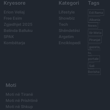
Kryesore
Kategori
Tags
Erion Veliaj
Lifestyle
Edi Rama
Free Esim
Showbiz
Albania
Zgjedhjet 2025
Tech
News
Belinda Balluku
Shëndetësi
Ilir Meta
SPAK
Argetim
Piranjat
Kombëtarja
Enciklopedi
gazeta,
tv,
portale
Sali
Berisha
Moti
Moti në Tiranë
Moti në Prishtinë
Moti në Shkup