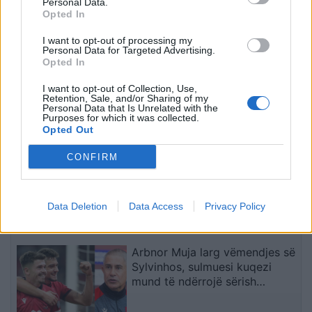
Personal Data.
Opted In
I want to opt-out of processing my
Personal Data for Targeted Advertising.
Opted In
Në Shqipëri nis trajtimi me
Senati amerikan e shpall
injeksione për të
Anthony Faucin fajtor për
I want to opt-out of Collection, Use,
Retention, Sale, and/or Sharing of my
parandaluar verbërinë te
shpërfillje të Kongresit
Personal Data that Is Unrelated with the
Purposes for which it was collected.
foshnjat premature
pasi nuk iu përgjigj
Opted Out
pyetjeve mbi pandeminë e
të fundit
Covid-19
CONFIRM
Të paktën 38 të vrarë dhe 29
të plagosur nga sulmet e
Huthive me raketa dhe dronë
Data Deletion
Data Access
Privacy Policy
kundër ushtrisë së Jemenit
Arbnor Muja larg vëmendjes së
Sylvinhos, sulmuesi kuqezi
mund të ndërrojë sërish
skuadër