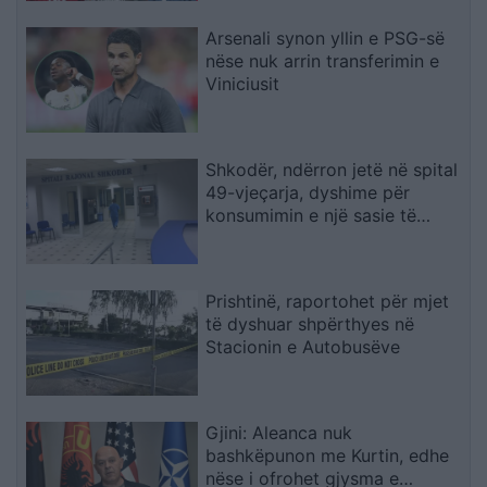
Arsenali synon yllin e PSG-së
nëse nuk arrin transferimin e
Viniciusit
Shkodër, ndërron jetë në spital
49-vjeçarja, dyshime për
konsumimin e një sasie të
madhe ilaçesh
Prishtinë, raportohet për mjet
të dyshuar shpërthyes në
Stacionin e Autobusëve
Gjini: Aleanca nuk
bashkëpunon me Kurtin, edhe
nëse i ofrohet gjysma e