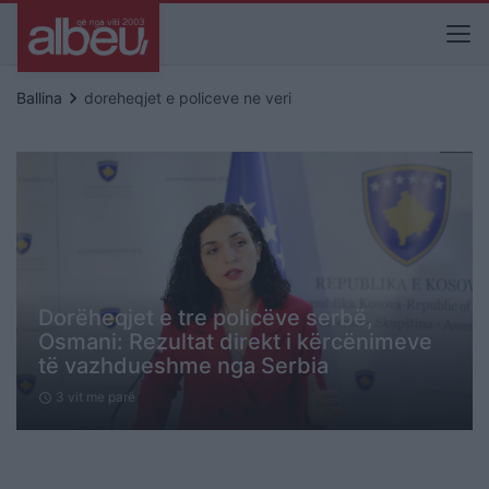
keyboard_arrow_right
Ballina
doreheqjet e policeve ne veri
Dorëheqjet e tre policëve serbë,
Osmani: Rezultat direkt i kërcënimeve
të vazhdueshme nga Serbia
3 vit me parë
schedule