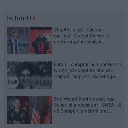
të fundit
Shqetësim për talentin
gjerman, Kennet Eichhorn
ndërpret përkohësisht
karrierën për arsye
shëndetësore
Futbolli shqiptar humbet Besnik
Çotën, ish-kapiteni dhe ish-
trajneri i Sopotit ndahet nga
jeta në moshën 56-vjeçare
Eric Wendt konfirmohet nga
Senati si ambasador i SHBA-së
në Shqipëri, emërimi pret
firmën e Trump