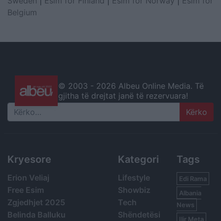
Sweden
|
Esim for Finland
|
Esim for Norway
|
Esim for
Belgium
© 2003 -
2026 Albeu Online Media. Të
gjitha të drejtat janë të rezervuara!
Search
Kryesore
Kategori
Tags
Erion Veliaj
Lifestyle
Edi Rama
Free Esim
Showbiz
Albania
Zgjedhjet 2025
Tech
News
Belinda Balluku
Shëndetësi
Ilir Meta