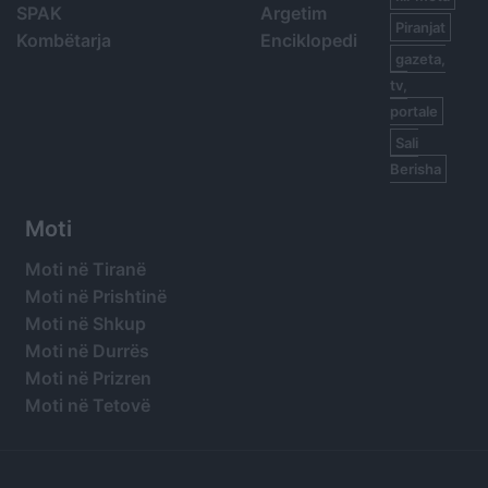
SPAK
Argetim
Piranjat
Kombëtarja
Enciklopedi
gazeta,
tv,
portale
Sali
Berisha
Moti
Moti në Tiranë
Moti në Prishtinë
Moti në Shkup
Moti në Durrës
Moti në Prizren
Moti në Tetovë