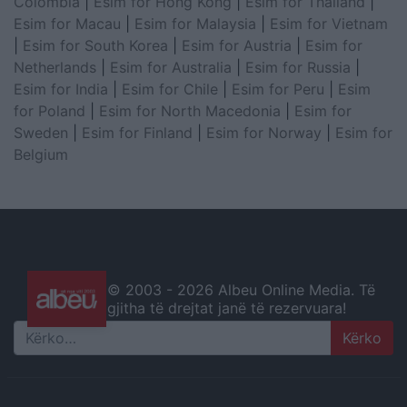
Colombia
|
Esim for Hong Kong
|
Esim for Thailand
|
Esim for Macau
|
Esim for Malaysia
|
Esim for Vietnam
|
Esim for South Korea
|
Esim for Austria
|
Esim for
Netherlands
|
Esim for Australia
|
Esim for Russia
|
Esim for India
|
Esim for Chile
|
Esim for Peru
|
Esim
for Poland
|
Esim for North Macedonia
|
Esim for
Sweden
|
Esim for Finland
|
Esim for Norway
|
Esim for
Belgium
© 2003 -
2026 Albeu Online Media. Të
gjitha të drejtat janë të rezervuara!
Search