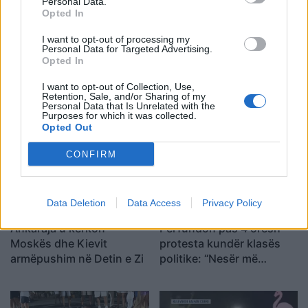
Personal Data.
Opted In
I want to opt-out of processing my
Personal Data for Targeted Advertising.
Opted In
Zjarri në Krujë përhapet
Arrestohet pranë banesës
më tej, evakuohen
i dyshuari për vrasjen e
I want to opt-out of Collection, Use,
Retention, Sale, and/or Sharing of my
banorët e Barabit–Lluban,
20-vjeçarit në Korçë
Personal Data that Is Unrelated with the
raportohen shpërthime
Purposes for which it was collected.
Opted Out
armatimesh
CONFIRM
Data Deletion
Data Access
Privacy Policy
Ankaraja u kërkon
Përfundon pas 4 orësh
Moskës dhe Kievit
protesta kundër klasës
armëpushim në Detin e Zi
politike: “Nesër më
shumë!”