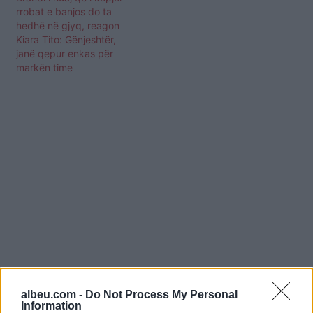
rrobat e banjos do ta
hedhë në gjyq, reagon
Kiara Tito: Gënjeshtër,
janë qepur enkas për
markën time
albeu.com -
Do Not Process My Personal
Information
Shtuar
më
16.09.2023 20:46