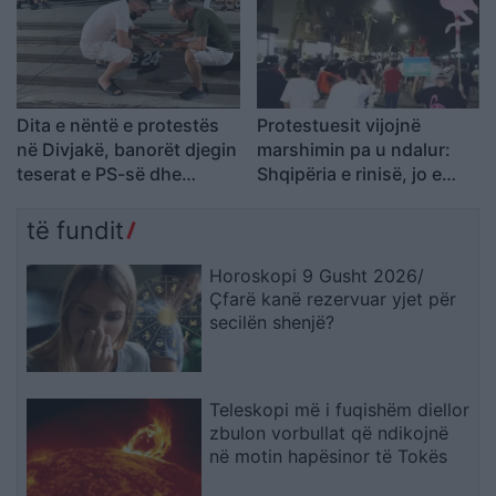
Dita e nëntë e protestës
Protestuesit vijojnë
në Divjakë, banorët djegin
marshimin pa u ndalur:
teserat e PS-së dhe
Shqipëria e rinisë, jo e
kundërshtojnë bashkimin
partisë!
me Lushnjën
të fundit
Horoskopi 9 Gusht 2026/
Çfarë kanë rezervuar yjet për
secilën shenjë?
Teleskopi më i fuqishëm diellor
zbulon vorbullat që ndikojnë
në motin hapësinor të Tokës