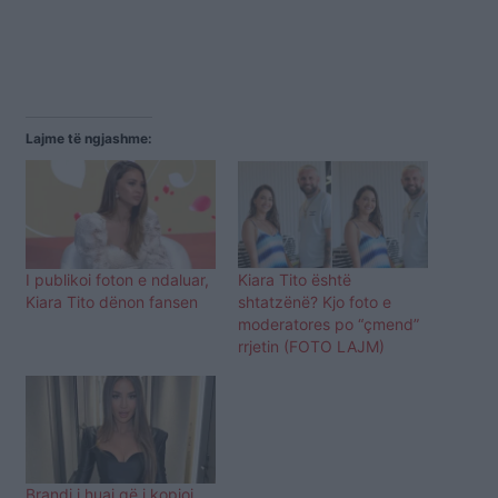
Lajme të ngjashme:
I publikoi foton e ndaluar,
Kiara Tito është
Kiara Tito dënon fansen
shtatzënë? Kjo foto e
moderatores po “çmend”
rrjetin (FOTO LAJM)
Brandi i huaj që i kopjoi