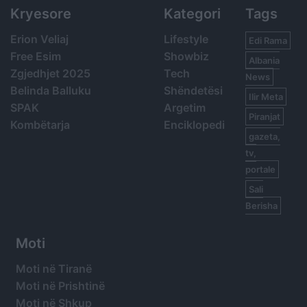
Kryesore
Kategori
Tags
Erion Veliaj
Lifestyle
Edi Rama
Free Esim
Showbiz
Albania
Zgjedhjet 2025
Tech
News
Belinda Balluku
Shëndetësi
Ilir Meta
SPAK
Argetim
Piranjat
Kombëtarja
Enciklopedi
gazeta,
tv,
portale
Sali
Berisha
Moti
Moti në Tiranë
Moti në Prishtinë
Moti në Shkup