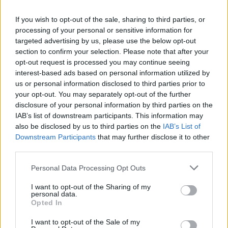
Tags:
Kiara Tito
If you wish to opt-out of the sale, sharing to third parties, or
processing of your personal or sensitive information for
targeted advertising by us, please use the below opt-out
section to confirm your selection. Please note that after your
opt-out request is processed you may continue seeing
interest-based ads based on personal information utilized by
us or personal information disclosed to third parties prior to
your opt-out. You may separately opt-out of the further
disclosure of your personal information by third parties on the
IAB’s list of downstream participants. This information may
also be disclosed by us to third parties on the
IAB’s List of
Downstream Participants
that may further disclose it to other
third parties.
Pas dy vitesh në kërkim
Arrestohet 73-vjeçari në
Personal Data Processing Opt Outs
për dosjen e inceneratorit
Krujë, ndezi zjarr për të
të Tiranës, arrestohet
djegur barin dhe flakët u
I want to opt-out of the Sharing of my
personal data.
Renardo Nallbani në
përhapën drejt malit
Opted In
Palasë
I want to opt-out of the Sale of my