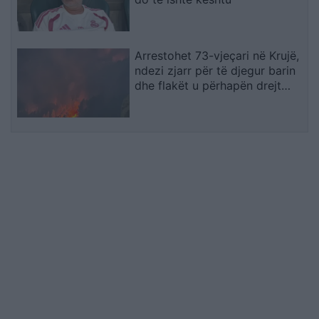
Arrestohet 73-vjeçari në Krujë,
ndezi zjarr për të djegur barin
dhe flakët u përhapën drejt
malit