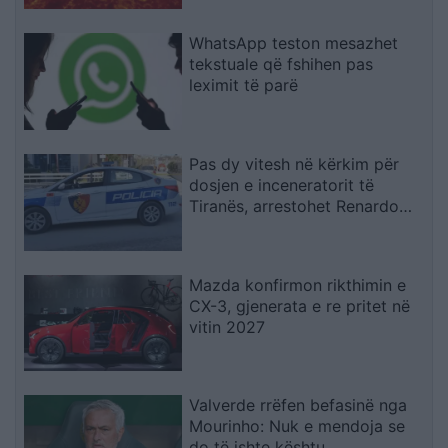
WhatsApp teston mesazhet
tekstuale që fshihen pas
leximit të parë
Pas dy vitesh në kërkim për
dosjen e inceneratorit të
Tiranës, arrestohet Renardo
Nallbani në Palasë
Mazda konfirmon rikthimin e
CX-3, gjenerata e re pritet në
vitin 2027
Valverde rrëfen befasinë nga
Mourinho: Nuk e mendoja se
do të ishte kështu