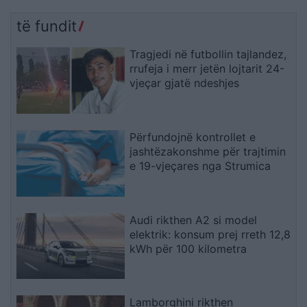
të fundit
Tragjedi në futbollin tajlandez,
rrufeja i merr jetën lojtarit 24-
vjeçar gjatë ndeshjes
Përfundojnë kontrollet e
jashtëzakonshme për trajtimin
e 19-vjeçares nga Strumica
Audi rikthen A2 si model
elektrik: konsum prej rreth 12,8
kWh për 100 kilometra
Lamborghini rikthen