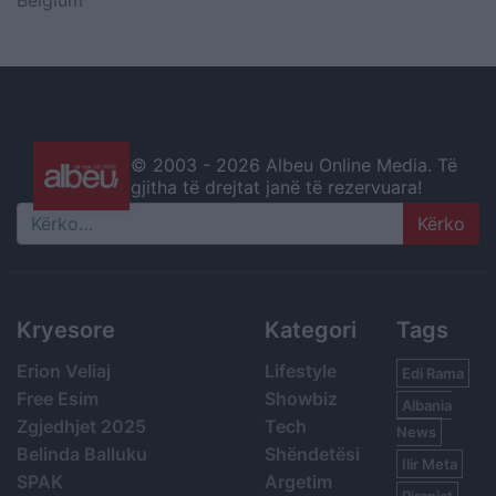
© 2003 -
2026 Albeu Online Media. Të
gjitha të drejtat janë të rezervuara!
Search
Kryesore
Kategori
Tags
Erion Veliaj
Lifestyle
Edi Rama
Free Esim
Showbiz
Albania
Zgjedhjet 2025
Tech
News
Belinda Balluku
Shëndetësi
Ilir Meta
SPAK
Argetim
Piranjat