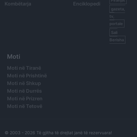
Kombëtarja
Enciklopedi
gazeta,
tv,
portale
Sali
Berisha
Moti
Moti në Tiranë
Moti në Prishtinë
Moti në Shkup
Moti në Durrës
Moti në Prizren
Moti në Tetovë
© 2003 -
2026 Të gjitha të drejtat janë të rezervuara!