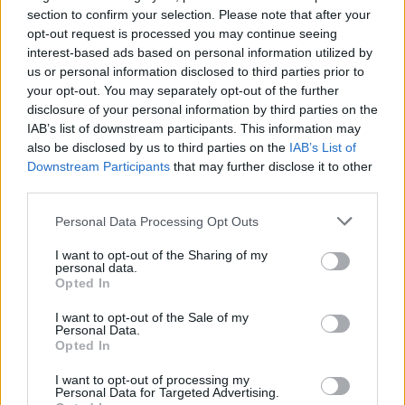
section to confirm your selection. Please note that after your
opt-out request is processed you may continue seeing
interest-based ads based on personal information utilized by
us or personal information disclosed to third parties prior to
your opt-out. You may separately opt-out of the further
disclosure of your personal information by third parties on the
IAB’s list of downstream participants. This information may
also be disclosed by us to third parties on the
IAB’s List of
Downstream Participants
that may further disclose it to other
third parties.
Personal Data Processing Opt Outs
I want to opt-out of the Sharing of my
personal data.
Opted In
I want to opt-out of the Sale of my
Personal Data.
Opted In
Esim for Global
|
Esim for Europe
|
Esim for Caribbean
|
Esim for USA
|
Esim for Italy
|
Esim for Spain
|
Esim
I want to opt-out of processing my
Personal Data for Targeted Advertising.
for Turkey
|
Esim for Germany
|
Esim for Greece
|
Esim