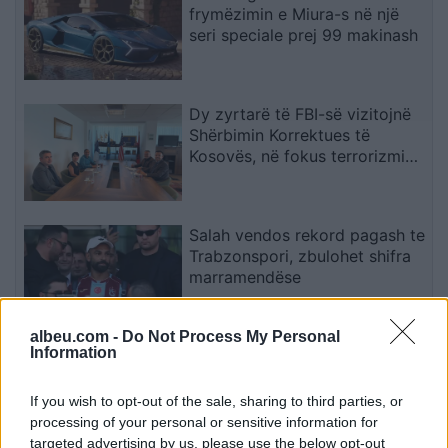
frymëzimin e Miura-s në një
seri speciale prej 99 makinash
Dy zyrtarë të FBI-së vizitojnë
Shërbimin Korrektues të
Kosovës, në fokus terrorizmi
dhe rreziqet e sigurisë
Salah vendos rekord pagash te
Trabzonspori, zbulohet shifra
marramendëse
albeu.com -
Do Not Process My Personal
Information
Miri rrëfen si ka ndryshuar jeta
e familjes së tij pas daljes nga
Big Brother
If you wish to opt-out of the sale, sharing to third parties, or
processing of your personal or sensitive information for
targeted advertising by us, please use the below opt-out