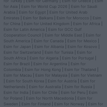
for Turkey
|
Esim for Germany
|
Esim for Greece
|
Esim
for Asia
|
Esim for World Cup 2026
|
Esim for Saudi
Arabia
|
Esim for Egypt
|
Esim for United Arab
Emirates
|
Esim for Balkans
|
Esim for Morocco
|
Esim
for China
|
Esim for United Kingdom
|
Esim for Africa
|
Esim for Latin America
|
Esim for GCC Gulf
Cooperation Council
|
Esim for Middle East
|
Esim for
South America
|
Esim for Canada
|
Esim for Mexico
|
Esim for Japan
|
Esim for Albania
|
Esim for Kosovo
|
Esim for Switzerland
|
Esim for Tunisia
|
Esim for
South Africa
|
Esim for Algeria
|
Esim for Portugal
|
Esim for Brazil
|
Esim for Argentina
|
Esim for
Colombia
|
Esim for Hong Kong
|
Esim for Thailand
|
Esim for Macau
|
Esim for Malaysia
|
Esim for Vietnam
|
Esim for South Korea
|
Esim for Austria
|
Esim for
Netherlands
|
Esim for Australia
|
Esim for Russia
|
Esim for India
|
Esim for Chile
|
Esim for Peru
|
Esim
for Poland
|
Esim for North Macedonia
|
Esim for
Sweden
|
Esim for Finland
|
Esim for Norway
|
Esim for