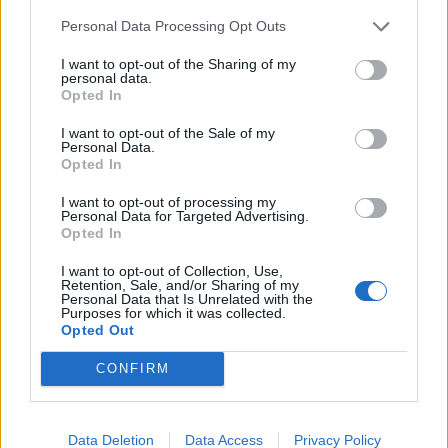
Personal Data Processing Opt Outs
I want to opt-out of the Sharing of my
personal data.
Opted In
I want to opt-out of the Sale of my
Personal Data.
Opted In
I want to opt-out of processing my
Personal Data for Targeted Advertising.
Opted In
Shtuar
më
10.05.2025 15:53
I want to opt-out of Collection, Use,
Retention, Sale, and/or Sharing of my
Tags:
,
,
administrata
denoncimi
grupet
Personal Data that Is Unrelated with the
Purposes for which it was collected.
,
,
,
kriminale
Rilindja
Terren
Xhelal Mziut
Opted Out
CONFIRM
Data Deletion
Data Access
Privacy Policy