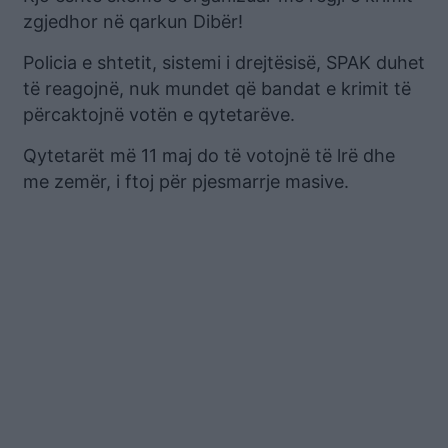
zgjedhor në qarkun Dibër!
Policia e shtetit, sistemi i drejtësisë, SPAK duhet
të reagojnë, nuk mundet që bandat e krimit të
përcaktojnë votën e qytetarëve.
Qytetarët më 11 maj do të votojnë të lrë dhe
me zemër, i ftoj për pjesmarrje masive.