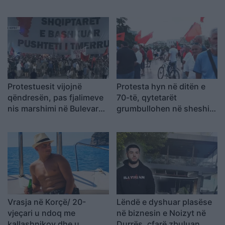
kundërshtojnë bashkimin
me Lushnjën
Protestuesit vijojnë
Protesta hyn në ditën e
qëndresën, pas fjalimeve
70-të, qytetarët
nis marshimi në Bulevard:
grumbullohen në sheshin
“Nesër më shumë!”
“Skënderbej”: Rama, jep
dorëheqjen!
Vrasja në Korçë/ 20-
Lëndë e dyshuar plasëse
vjeçari u ndoq me
në biznesin e Noizyt në
kallashnikov dhe u
Durrës, çfarë zbuluan