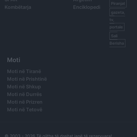
Piranjat
Kombëtarja
Enciklopedi
gazeta,
tv,
portale
Sali
Berisha
Moti
Moti në Tiranë
Moti në Prishtinë
Moti në Shkup
Moti në Durrës
Moti në Prizren
Moti në Tetovë
© 2003 -
2026 Të gjitha të drejtat janë të rezervuara!