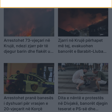
Arrestohet 73-vjeçari në
Zjarri në Krujë përhapet
Krujë, ndezi zjarr për të
më tej, evakuohen
djegur barin dhe flakët u
banorët e Barabit–Lluban,
përhapën drejt malit
raportohen shpërthime
armatimesh
Arrestohet pranë banesës
Dita e nëntë e protestës
i dyshuari për vrasjen e
në Divjakë, banorët djegin
20-vjeçarit në Korçë
teserat e PS-së dhe