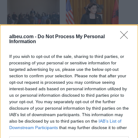
Xhelal Mziu: Rilindja ka
Deklarata e rëndë e
albeu.com -
Do Not Process My Personal
lënë Dibrën në varfëri,
Xhelal Mziut, reagon Yuri
Information
koha për ndryshim arrin
Kim
më 11 maj
If you wish to opt-out of the sale, sharing to third parties, or
processing of your personal or sensitive information for
targeted advertising by us, please use the below opt-out
section to confirm your selection. Please note that after your
opt-out request is processed you may continue seeing
interest-based ads based on personal information utilized by
Shpërthimi me tritol në
us or personal information disclosed to third parties prior to
shtëpinë e Xhelal Mziut/
your opt-out. You may separately opt-out of the further
Berisha: Akt nga bandat
disclosure of your personal information by third parties on the
qeveritare
IAB’s list of downstream participants. This information may
also be disclosed by us to third parties on the
IAB’s List of
Downstream Participants
that may further disclose it to other
third parties.