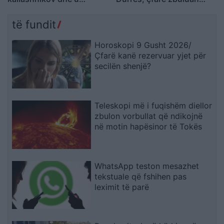
ekzekutua në një pallat,
autoritetet
autori i dyshuar dhe
të fundit
viktima ishin rritur bashkë
Horoskopi 9 Gusht 2026/
Çfarë kanë rezervuar yjet për
secilën shenjë?
Teleskopi më i fuqishëm diellor
zbulon vorbullat që ndikojnë
në motin hapësinor të Tokës
WhatsApp teston mesazhet
tekstuale që fshihen pas
leximit të parë