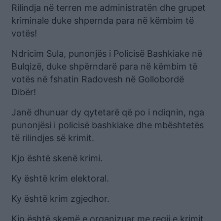
Rilindja në terren me administratën dhe grupet
kriminale duke shpernda para në këmbim të
votës!
Ndricim Sula, punonjës i Policisë Bashkiake në
Bulqizë, duke shpërndarë para në këmbim të
votës në fshatin Radovesh në Gollobordë
Dibër!
Janë dhunuar dy qytetarë që po i ndiqnin, nga
punonjësi i policisë bashkiake dhe mbështetës
të rilindjes së krimit.
Kjo është skenë krimi.
Ky është krim elektoral.
Ky është krim zgjedhor.
Kjo është skemë e organizuar me regji e krimit