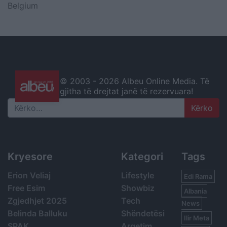
Belgium
© 2003 -
2026 Albeu Online Media. Të
gjitha të drejtat janë të rezervuara!
Search
Kryesore
Kategori
Tags
Erion Veliaj
Lifestyle
Edi Rama
Free Esim
Showbiz
Albania
Zgjedhjet 2025
Tech
News
Belinda Balluku
Shëndetësi
Ilir Meta
SPAK
Argetim