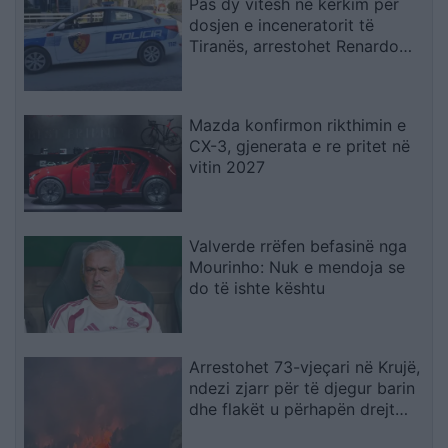
Pas dy vitesh në kërkim për
dosjen e inceneratorit të
Tiranës, arrestohet Renardo
Nallbani në Palasë
Mazda konfirmon rikthimin e
CX-3, gjenerata e re pritet në
vitin 2027
Valverde rrëfen befasinë nga
Mourinho: Nuk e mendoja se
do të ishte kështu
Arrestohet 73-vjeçari në Krujë,
ndezi zjarr për të djegur barin
dhe flakët u përhapën drejt
malit