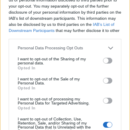
nga Senati si ambasador i
ndahet nga jeta Besnik
your opt-out. You may separately opt-out of the further
SHBA-së në Shqipëri,
Çota, ish-kapiten dhe ish-
disclosure of your personal information by third parties on the
emërimi pret firmën e
trajner i Sopotit
IAB’s list of downstream participants. This information may
Trump
also be disclosed by us to third parties on the
IAB’s List of
Downstream Participants
that may further disclose it to other
third parties.
Personal Data Processing Opt Outs
I want to opt-out of the Sharing of my
Aksident fatal në Durrës,
Kërcënim me bombë në
personal data.
makina përplas për vdekje
Milano, gjashtë qendra
Opted In
këmbësorin; drejtuesi
tregtare zbrazen pas
I want to opt-out of the Sale of my
shoqërohet në polici
mesazhit me email
Personal Data.
Opted In
I want to opt-out of processing my
Personal Data for Targeted Advertising.
Opted In
I want to opt-out of Collection, Use,
Retention, Sale, and/or Sharing of my
Personal Data that Is Unrelated with the
SHBA ndal përkohësisht
Protesta e 67-të,