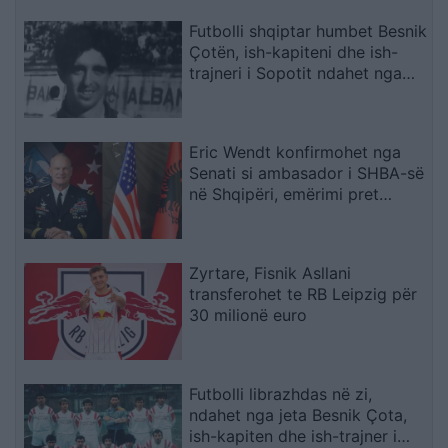
Futbolli shqiptar humbet Besnik
Çotën, ish-kapiteni dhe ish-
trajneri i Sopotit ndahet nga
jeta në moshën 56-vjeçare
Eric Wendt konfirmohet nga
Senati si ambasador i SHBA-së
në Shqipëri, emërimi pret
firmën e Trump
Zyrtare, Fisnik Asllani
transferohet te RB Leipzig për
30 milionë euro
Futbolli librazhdas në zi,
ndahet nga jeta Besnik Çota,
ish-kapiten dhe ish-trajner i