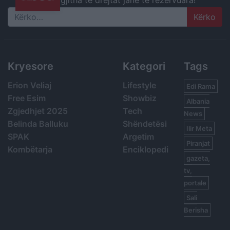
gjitha të drejtat janë të rezervuara!
Search
Kryesore
Kategori
Tags
Erion Veliaj
Lifestyle
Edi Rama
Free Esim
Showbiz
Albania
Zgjedhjet 2025
Tech
News
Belinda Balluku
Shëndetësi
Ilir Meta
SPAK
Argetim
Piranjat
Kombëtarja
Enciklopedi
gazeta,
tv,
portale
Sali
Berisha