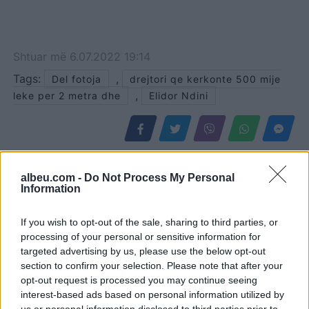
Shtuar
më
6.07.2022 19:14
Tags:
,
Del fotoja
drejtori qe kerkonte 500 mije
,
leke per 2 metra dhe
Elidor Ndini
albeu.com -
Do Not Process My Personal
Information
If you wish to opt-out of the sale, sharing to third parties, or
processing of your personal or sensitive information for
targeted advertising by us, please use the below opt-out
section to confirm your selection. Please note that after your
opt-out request is processed you may continue seeing
interest-based ads based on personal information utilized by
Eric Wendt konfirmohet
Futbolli librazhdas në zi,
us or personal information disclosed to third parties prior to