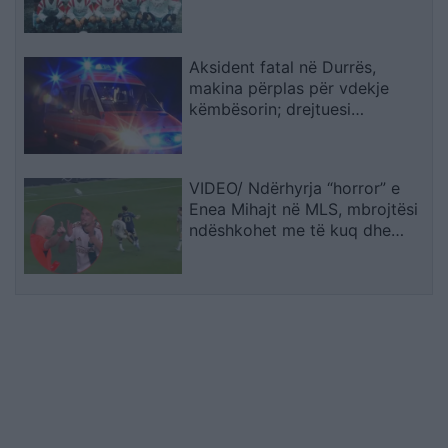
Sopotit
Aksident fatal në Durrës,
makina përplas për vdekje
këmbësorin; drejtuesi
shoqërohet në polici
VIDEO/ Ndërhyrja “horror” e
Enea Mihajt në MLS, mbrojtësi
ndëshkohet me të kuq dhe
gjobë