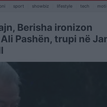
oni
sport
showbiz
lifestyle
tech
moti
jn, Berisha ironizon
li Pashën, trupi në Ja
l