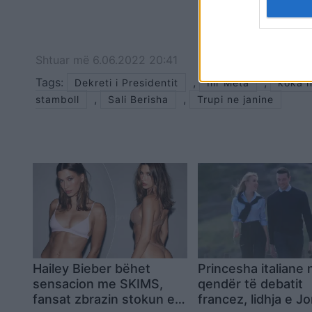
Shtuar
më
6.06.2022 20:41
Tags:
,
,
Dekreti i Presidentit
Ilir Meta
koka 
,
,
stamboll
Sali Berisha
Trupi ne janine
Hailey Bieber bëhet
Princesha italiane 
sensacion me SKIMS,
qendër të debatit
fansat zbrazin stokun e
francez, lidhja e J