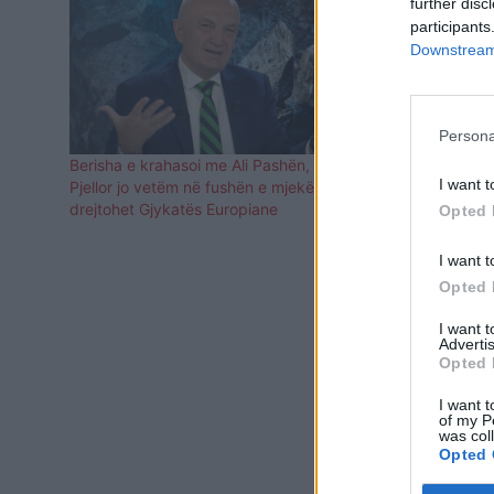
further disc
participants
Downstream 
Persona
Berisha e krahasoi me Ali Pashën, Meta:
Berisha dhe
I want t
Pjellor jo vetëm në fushën e mjekësisë, t’i
njëjtën tavo
drejtohet Gjykatës Europiane
(FOTO LAJ
Opted 
I want t
Opted 
I want 
Advertis
Opted 
I want t
of my P
was col
Opted 