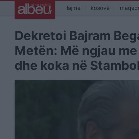
lajme
kosovë
maqed
Dekretoi Bajram Bega
Metën: Më ngjau me A
dhe koka në Stambol