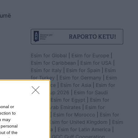
humë
Esim for Global
|
Esim for Europe
|
Esim for Caribbean
|
Esim for USA
|
Esim for Italy
|
Esim for Spain
|
Esim
for Turkey
|
Esim for Germany
|
Esim
for Greece
|
Esim for Asia
|
Esim for
World Cup 2026
|
Esim for Saudi
Arabia
|
Esim for Egypt
|
Esim for
United Arab Emirates
|
Esim for
sonal or
ection to
Balkans
|
Esim for Morocco
|
Esim for
ou may
China
|
Esim for United Kingdom
|
Esim
 personal
for Africa
|
Esim for Latin America
|
out of the
Esim for GCC Gulf Cooperation