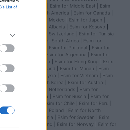
 downstream
Council
|
Esim for Middle East
|
Esim
B’s List of
for South America
|
Esim for Canada
|
Esim for Mexico
|
Esim for Japan
|
Esim for Albania
|
Esim for Kosovo
|
Esim for Switzerland
|
Esim for Tunisia
|
Esim for South Africa
|
Esim for
 kam
Algeria
|
Esim for Portugal
|
Esim for
këpunoj
Brazil
|
Esim for Argentina
|
Esim for
Colombia
|
Esim for Hong Kong
|
Esim
for Thailand
|
Esim for Macau
|
Esim
for Malaysia
|
Esim for Vietnam
|
Esim
for South Korea
|
Esim for Austria
|
Esim for Netherlands
|
Esim for
Australia
|
Esim for Russia
|
Esim for
India
|
Esim for Chile
|
Esim for Peru
|
Esim for Poland
|
Esim for North
Macedonia
|
Esim for Sweden
|
Esim
for Finland
|
Esim for Norway
|
Esim for