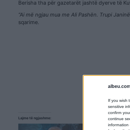
Berisha tha për gazetarët jashtë dyerve të Ku
“Ai më ngjau mua me Ali Pashën. Trupi Janinë
sqarime.
albeu.com
If you wish 
sensitive in
confirm you
Lajme të ngjashme:
continue se
information 