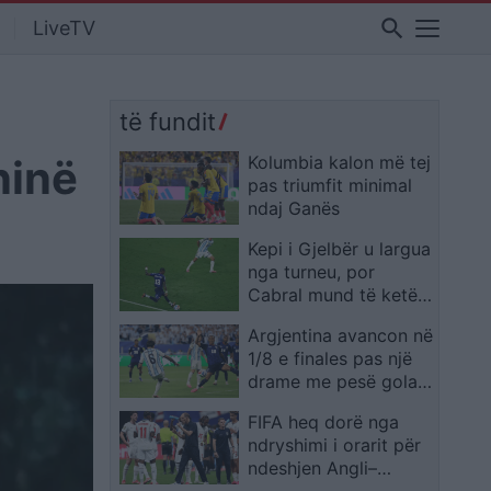
search
LiveTV
të fundit
ninë
Kolumbia kalon më tej
pas triumfit minimal
ndaj Ganës
Kepi i Gjelbër u largua
nga turneu, por
Cabral mund të ketë
realizuar golin më
Argjentina avancon në
spektakolar të këtij
1/8 e finales pas një
Kampionati Botëror
drame me pesë gola,
autogoli në vazhdime
FIFA heq dorë nga
rrëzon Kepin e Gjelbër
ndryshimi i orarit për
ndeshjen Angli–
Meksikë