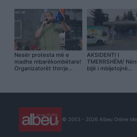
koleksionit të ri
Bardellës hap pole
për imazhin e tij pol
Nesër protesta më e
AKSIDENTI I
madhe mbarëkombëtare!
TMERRSHËM/ Nën
Organizatorët thirrje
bijë i mbijetojnë
shqiptarëve: Nga
përplasjes së auto
Konispoli në Vermosh,
por humbin…
nga diaspora, të gjithë në
Tiranë! Me ne do të jenë
dhe…
© 2003 -
2026 Albeu Online Medi