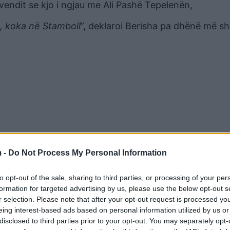
vendit se kjo i ngjau me Ali Pashë Tepelenën,
, koka në Stamboll
”, deklaroi Berisha pa dhënë më s
 -
Do Not Process My Personal Information
to opt-out of the sale, sharing to third parties, or processing of your per
formation for targeted advertising by us, please use the below opt-out s
r selection. Please note that after your opt-out request is processed y
eing interest-based ads based on personal information utilized by us or
disclosed to third parties prior to your opt-out. You may separately opt-