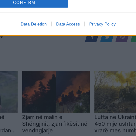
CONFIRM
Data Deletion
Data Access
Privacy Policy
ne
në
Zjarr në malin e
Lufta në Ukrainë
Shëngjinit, zjarrfikësit në
450 mijë ushtar
ordan
vendngjarje
vrarë mes hum