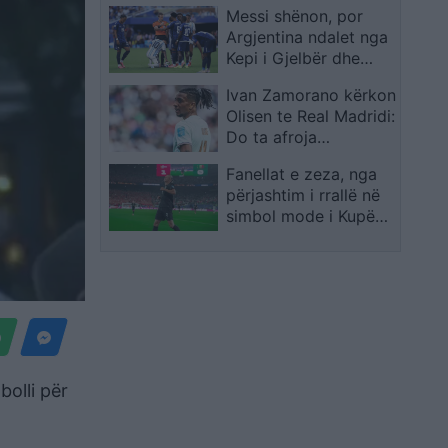
Messi shënon, por
Argjentina ndalet nga
Kepi i Gjelbër dhe
sfida shkon në shtesë
Ivan Zamorano kërkon
Olisen te Real Madridi:
Do ta afroja
menjëherë
Fanellat e zeza, nga
përjashtim i rrallë në
simbol mode i Kupës
së Botës 2026
bolli për