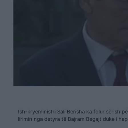
Ish-kryeministri Sali Berisha ka folur sërish p
lirimin nga detyra të Bajram Begajt duke i hapu