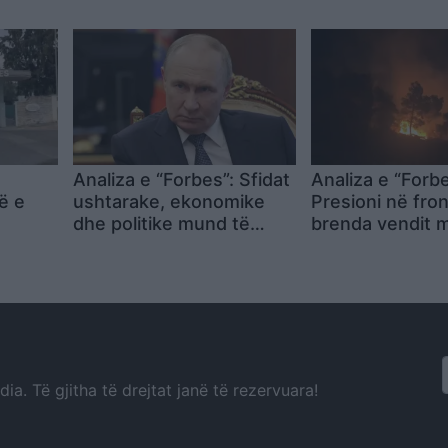
mika
rekord dhe ofe
itik
ngadaltë, por Pu
pa u ndalur
Analiza e “Forbes”: Sfidat
Analiza e “Forbe
ë e
ushtarake, ekonomike
Presioni në fro
dhe politike mund të
brenda vendit 
busit
tronditin pozitën e
dobësojë pozit
Vladimir Putin
Vladimir Putinit
a. Të gjitha të drejtat janë të rezervuara!