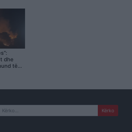
nsivës së
tini vijon
s”:
nt dhe
mund të
ën e
Search