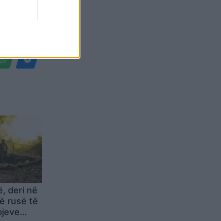
Belgium
, deri në
ë rusë të
bjeve