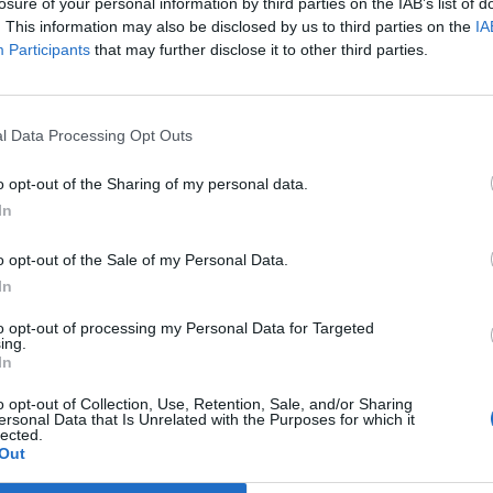
losure of your personal information by third parties on the IAB’s list of
. This information may also be disclosed by us to third parties on the
IA
Participants
that may further disclose it to other third parties.
l Data Processing Opt Outs
 Meta fotografohen në të
“Nuk jam në garë me Berishën as
o opt-out of the Sharing of my personal data.
linë, duke darkuar bashkë
qenë me Lulushin”, Meta: Do bash
M)
me këdo që do sovranitetin
In
o opt-out of the Sale of my Personal Data.
In
to opt-out of processing my Personal Data for Targeted
ing.
In
o opt-out of Collection, Use, Retention, Sale, and/or Sharing
ersonal Data that Is Unrelated with the Purposes for which it
lected.
Out