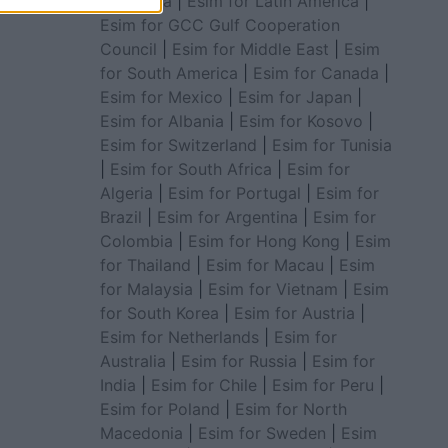
for Africa
|
Esim for Latin America
|
Esim for GCC Gulf Cooperation
Council
|
Esim for Middle East
|
Esim
for South America
|
Esim for Canada
|
Esim for Mexico
|
Esim for Japan
|
Esim for Albania
|
Esim for Kosovo
|
Esim for Switzerland
|
Esim for Tunisia
|
Esim for South Africa
|
Esim for
Algeria
|
Esim for Portugal
|
Esim for
Brazil
|
Esim for Argentina
|
Esim for
Colombia
|
Esim for Hong Kong
|
Esim
for Thailand
|
Esim for Macau
|
Esim
for Malaysia
|
Esim for Vietnam
|
Esim
for South Korea
|
Esim for Austria
|
Esim for Netherlands
|
Esim for
Australia
|
Esim for Russia
|
Esim for
India
|
Esim for Chile
|
Esim for Peru
|
Esim for Poland
|
Esim for North
Macedonia
|
Esim for Sweden
|
Esim