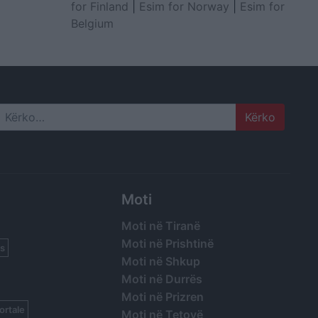
for Finland
|
Esim for Norway
|
Esim for
Belgium
Search
Moti
Moti në Tiranë
Moti në Prishtinë
s
Moti në Shkup
Moti në Durrës
Moti në Prizren
ortale
Moti në Tetovë