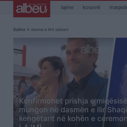
lajme
kosovë
maqed
keyboard_arrow_right
Ballina
dasma e ilirit sabiani
Konfirmohet prishja e miqësisë
mungon në dasmën e Ilir Shaqiri
këngëtarit në kohën e ceremo