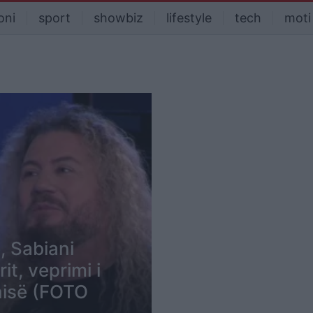
oni
sport
showbiz
lifestyle
tech
moti
, Sabiani
t, veprimi i
nisë (FOTO