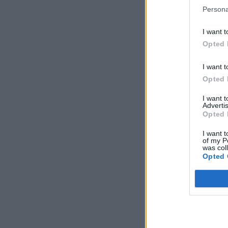
Persona
I want t
Opted 
I want t
Opted 
I want 
Advertis
Opted 
I want t
of my P
was col
Opted 