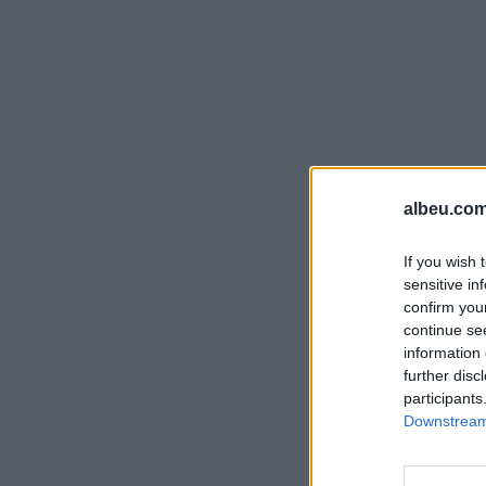
albeu.com
If you wish 
sensitive in
confirm you
continue se
information 
further disc
participants
Downstream 