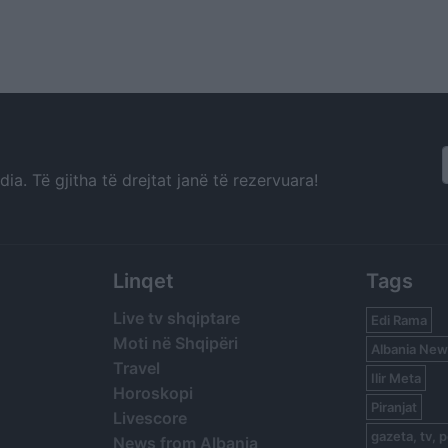
a. Të gjitha të drejtat janë të rezervuara!
Linqet
Tags
Live tv shqiptare
Edi Rama
Moti në Shqipëri
Albania New
Travel
Ilir Meta
Horoskopi
Piranjat
Livescore
gazeta, tv, p
News from Albania