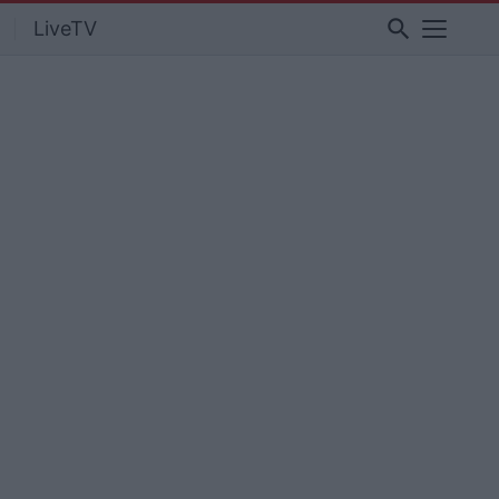
search
LiveTV