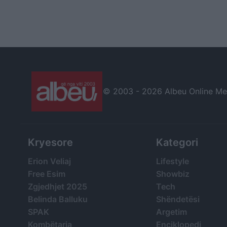
© 2003 -
2026 Albeu Online Medi
Kryesore
Kategori
Erion Veliaj
Lifestyle
Free Esim
Showbiz
Zgjedhjet 2025
Tech
Belinda Balluku
Shëndetësi
SPAK
Argetim
Kombëtarja
Enciklopedi