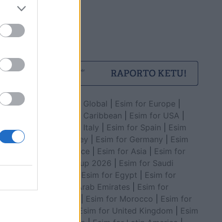
Esim for Global
|
Esim for Europe
|
Esim for Caribbean
|
Esim for USA
|
Esim for Italy
|
Esim for Spain
|
Esim
for Turkey
|
Esim for Germany
|
Esim
for Greece
|
Esim for Asia
|
Esim for
World Cup 2026
|
Esim for Saudi
Arabia
|
Esim for Egypt
|
Esim for
United Arab Emirates
|
Esim for
Balkans
|
Esim for Morocco
|
Esim for
China
|
Esim for United Kingdom
|
Esim