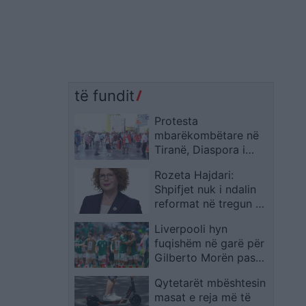
të fundit
Protesta
mbarëkombëtare në
Tiranë, Diaspora i
bashkohet tubimit në
Rozeta Hajdari:
sheshin “Skënderbej”:
Shpifjet nuk i ndalin
kërkohet dorëheqja e
reformat në tregun e
Ramës
naftës, do të ndjekim
Liverpooli hyn
rrugë ligjore
fuqishëm në garë për
Gilberto Morën pas
shpërthimit të tij në
Qytetarët mbështesin
Kupën e Botës 2026
masat e reja më të