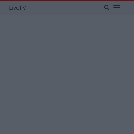
search
LiveTV