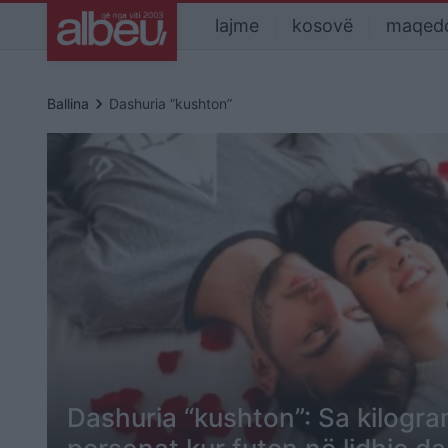
lajme
kosovë
maqed
keyboard_arrow_right
Ballina
Dashuria “kushton”
Dashuria “kushton”: Sa kilogra