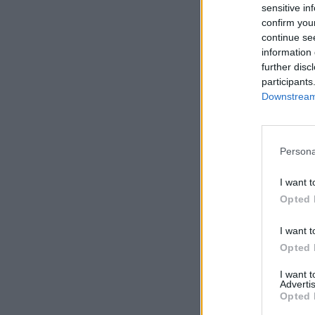
sensitive in
confirm you
continue se
information 
further disc
participants
Downstream 
Persona
I want t
Opted 
I want t
Opted 
I want 
Advertis
Opted 