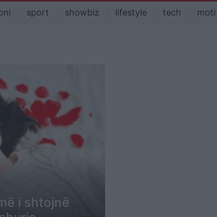
oni
sport
showbiz
lifestyle
tech
moti
më i shtojnë