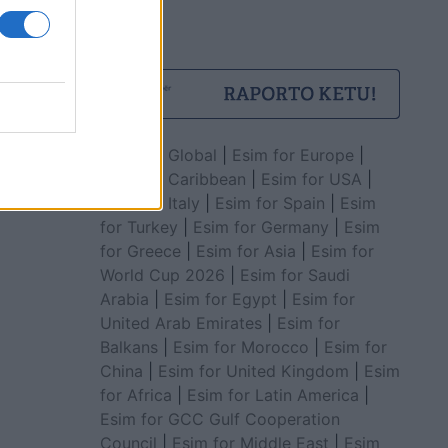
Esim for Global
|
Esim for Europe
|
Esim for Caribbean
|
Esim for USA
|
Esim for Italy
|
Esim for Spain
|
Esim
for Turkey
|
Esim for Germany
|
Esim
for Greece
|
Esim for Asia
|
Esim for
World Cup 2026
|
Esim for Saudi
Arabia
|
Esim for Egypt
|
Esim for
United Arab Emirates
|
Esim for
Balkans
|
Esim for Morocco
|
Esim for
China
|
Esim for United Kingdom
|
Esim
for Africa
|
Esim for Latin America
|
Esim for GCC Gulf Cooperation
Council
|
Esim for Middle East
|
Esim