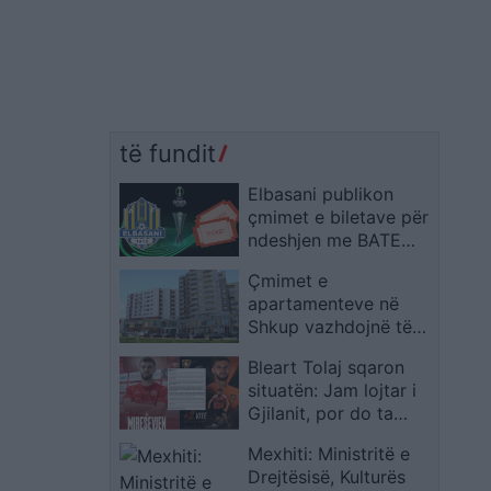
të fundit
Elbasani publikon
çmimet e biletave për
ndeshjen me BATE
Borisov në
Çmimet e
Conference League
apartamenteve në
Shkup vazhdojnë të
shënojnë rritje
Bleart Tolaj sqaron
situatën: Jam lojtar i
Gjilanit, por do ta
ndihmoj Ballkanin në
Mexhiti: Ministritë e
dy ndeshje evropiane
Drejtësisë, Kulturës