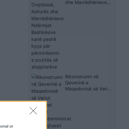
dhe Marrëdhënieve
Ndërmjet Bashkësive
kanë peshë kyçe për
përmirësimin e
pozitës së
shqiptarëve
Rikonstruimi në
Qeverinë e
Maqedonisë së Veriut
zgjerohet edhe te
zëvendësministrat
dhe drejtuesit e
institucioneve
sonal or