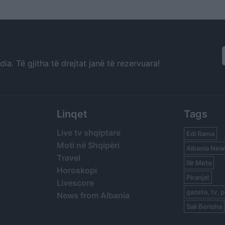
a. Të gjitha të drejtat janë të rezervuara!
Linqet
Tags
Live tv shqiptare
Edi Rama
Moti në Shqipëri
Albania New
Travel
Ilir Meta
Horoskopi
Piranjat
Livescore
gazeta, tv, p
News from Albania
Sali Berisha