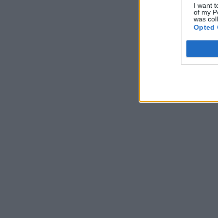
I want t
of my P
was col
Opted 