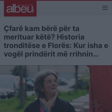
Çfarë kam bërë për ta
merituar këtë? Historia
tronditëse e Florës: Kur isha e
vogël prindërit më rrihnin…