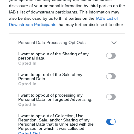
disclosure of your personal information by third parties on the
IAB’s list of downstream participants. This information may
also be disclosed by us to third parties on the
IAB’s List of
Shtuar
më
16.02.2025 11:59
Downstream Participants
that may further disclose it to other
Tags:
,
e Florës
historia tronditese
third parties.
Personal Data Processing Opt Outs
I want to opt-out of the Sharing of my
personal data.
Opted In
I want to opt-out of the Sale of my
Personal Data.
Opted In
I want to opt-out of processing my
Personal Data for Targeted Advertising.
Opted In
I want to opt-out of Collection, Use,
Hyri me Jet Ski në
“Po ngrihet një ministri
Retention, Sale, and/or Sharing of my
hapësirën e pushuesve në
paralele e Shëndetësisë”/
Personal Data that Is Unrelated with the
Purposes for which it was collected.
Zvërnec, gjobitet me 300
Këlliçi: Projektligji i
Opted Out