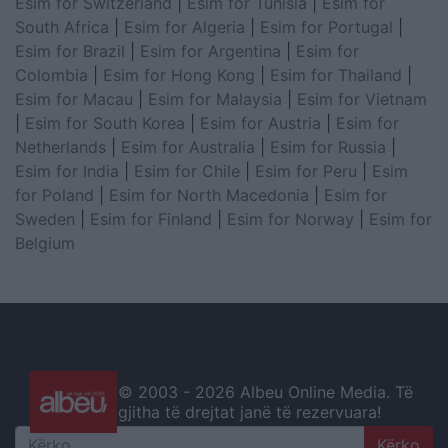
Esim for Switzerland
|
Esim for Tunisia
|
Esim for
South Africa
|
Esim for Algeria
|
Esim for Portugal
|
Esim for Brazil
|
Esim for Argentina
|
Esim for
Colombia
|
Esim for Hong Kong
|
Esim for Thailand
|
Esim for Macau
|
Esim for Malaysia
|
Esim for Vietnam
|
Esim for South Korea
|
Esim for Austria
|
Esim for
Netherlands
|
Esim for Australia
|
Esim for Russia
|
Esim for India
|
Esim for Chile
|
Esim for Peru
|
Esim
for Poland
|
Esim for North Macedonia
|
Esim for
Sweden
|
Esim for Finland
|
Esim for Norway
|
Esim for
Belgium
© 2003 -
2026 Albeu Online Media. Të
gjitha të drejtat janë të rezervuara!