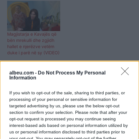
saj, 1 dhe 5 vjeç, nuk
frekuentojnë as çerdhe
dhe as kopësht, sepse
nuk kanë mundësi
ekonomike. Vera është
Magjistarja e Kavajës që
trajtuar me kemp deri…
bën mrekulli dhe zgjidh
hallet e njerëzve vetëm
duke i parë në sy (VIDEO)
albeu.com -
Do Not Process My Personal
Information
If you wish to opt-out of the sale, sharing to third parties, or
processing of your personal or sensitive information for
targeted advertising by us, please use the below opt-out
section to confirm your selection. Please note that after your
opt-out request is processed you may continue seeing
interest-based ads based on personal information utilized by
us or personal information disclosed to third parties prior to
your opt-out. You may separately opt-out of the further