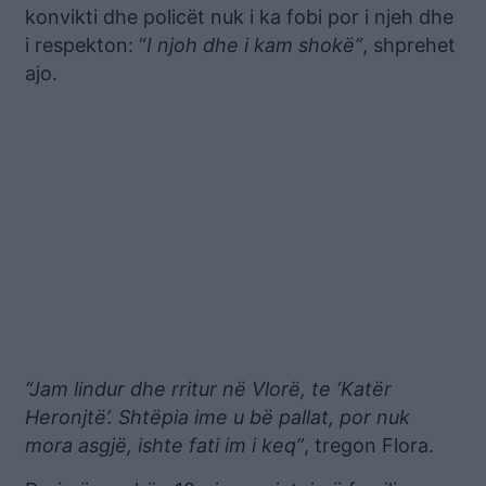
konvikti dhe policët nuk i ka fobi por i njeh dhe
i respekton: “
I njoh dhe i kam shokë”
, shprehet
ajo.
“Jam lindur dhe rritur në Vlorë, te ‘Katër
Heronjtë’. Shtëpia ime u bë pallat, por nuk
mora asgjë, ishte fati im i keq”
, tregon Flora.