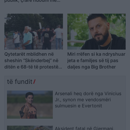
publik, çfarë ndodhi me
Frakull
reperin?
Qytetarët mblidhen në
Miri rrëfen si ka ndryshuar
sheshin “Skënderbej” në
jeta e familjes së tij pas
ditën e 68-të të protestës
daljes nga Big Brother
kundër Ramës, kërkojnë
largimin e tij
të fundit
Arsenali heq dorë nga Vinicius
Jr., synon me vendosmëri
sulmuesin e Evertonit
Aksident fatal në Gjermani,