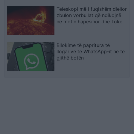
Teleskopi më i fuqishëm diellor
zbulon vorbullat që ndikojnë
në motin hapësinor dhe Tokë
Bllokime të papritura të
llogarive të WhatsApp-it në të
gjithë botën