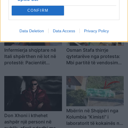
mijë lekë drejtuesi
shtatorit i hap rrugë
monopolit, SPAK të
CONFIRM
ndërhyjë
Data Deletion
Data Access
Privacy Policy
Infermierja shqiptare në
Osman Stafa thirrje
Itali shpërthen në lot në
qytetarëve nga protesta:
protestë: Pacientët
Mbi partitë të vendosim
detyrohen të kërkojnë
Shqipërinë, ka ardhur
kurim jashtë vendit
koha e brezit të ri
Mbërrin në Shqipëri nga
Don Xhoni i kthehet
Kolumbia “Kimisti” i
ashpër një personi në
laboratorit të kokainës në