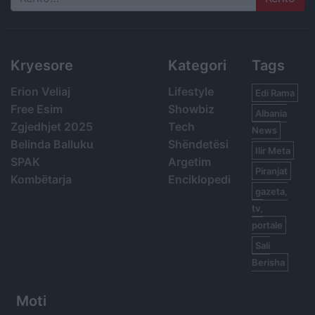
Search
Kryesore
Kategori
Tags
Erion Veliaj
Lifestyle
Edi Rama
Free Esim
Showbiz
Albania
Zgjedhjet 2025
Tech
News
Belinda Balluku
Shëndetësi
Ilir Meta
SPAK
Argetim
Piranjat
Kombëtarja
Enciklopedi
gazeta,
tv,
portale
Sali
Berisha
Moti