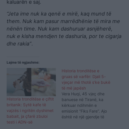
kaluarën e saj.
“Jeta ime nuk ka qenë e mirë, kaq mund të
them. Nuk kam pasur marrëdhënie të mira me
nënën time. Nuk kam dashuruar asnjëherë,
nuk e kisha mendjen te dashuria, por te cigarja
dhe rakia”
.
Lajme të ngjashme:
Historia tronditëse e
gruas së varfër: Djali 5-
vjeçar më thotë s’ke bukë
të më japësh
Vera Huqi, 45 vjeç dhe
Historia tronditëse e çiftit
banuese në Tiranë, ka
britanik: Sytë kafe të
kërkuar ndihmën e
vajzës i ngritën dyshimet
emisionit “Fiks Fare”. Ajo
babait, ja çfarë zbuloi
është në një gjendje të
testi i ADN-së
vështirë ekonomike dhe
shëndetësore. Fëmijët e