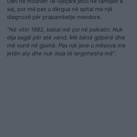
Deri në moshën 18-vjeçare jetoi në familjen e
saj, por më pas u dërgua në spital me një
diagnozë për prapambetje mendore.
“Në vitin 1982, babai më çoi në psikiatri. Nuk
dija asgjë për atë vend. Më bënë gjilpërë dhe
më vunë në gjumë. Pas një jave u mësova me
jetën aty dhe nuk doja të largohesha më”
.