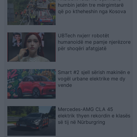
humbin jetën tre mërgimtarë
që po ktheheshin nga Kosova
UBTech nxjerr robotët
humanoidë me pamje njerëzore
për shoqëri afatgjatë
Smart #2 sjell sërish makinën e
vogël urbane elektrike me dy
vende
Mercedes-AMG CLA 45
elektrik thyen rekordin e klasës
së tij në Nürburgring