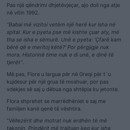
Pas një qëndrimi dhjetëvjeçar, ajo doli nga atje
në vitin 1992.
“Babai më vizitoi vetëm një herë kur isha në
spital. Kur e pyeta pse më kishte çuar aty, më
tha se isha e sëmurë. Unë e pyeta: ‘Çfarë kam
bërë që e meritoj këtë?’ Por përgjigje nuk
mora. Historinë time nuk e di unë, e dinë të
tjerët”
.
Më pas, Flora u largua për në Greqi për t`u
kujdesur për një grua të moshuar, por pas
vdekjes së saj u dëbua nga shtëpia ku jetonte.
Flora shprehet se marrëdhëniet e saj me
familjen kanë qenë të vështira.
“
Vëllezërit dhe motrat nuk erdhën të më
takonin. Prindërit më trajtuan keq kur isha