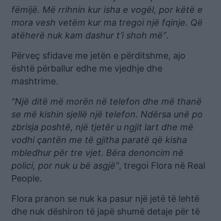
fëmijë. Më rrihnin kur isha e vogël, por këtë e
mora vesh vetëm kur ma tregoi një fqinje. Që
atëherë nuk kam dashur t’i shoh më”
.
Përveç sfidave me jetën e përditshme, ajo
është përballur edhe me vjedhje dhe
mashtrime.
“Një ditë më morën në telefon dhe më thanë
se më kishin sjellë një telefon. Ndërsa unë po
zbrisja poshtë, një tjetër u ngjit lart dhe më
vodhi çantën me të gjitha paratë që kisha
mbledhur për tre vjet. Bëra denoncim në
polici, por nuk u bë asgjë”
, tregoi Flora në Real
People.
Flora pranon se nuk ka pasur një jetë të lehtë
dhe nuk dëshiron të japë shumë detaje për të