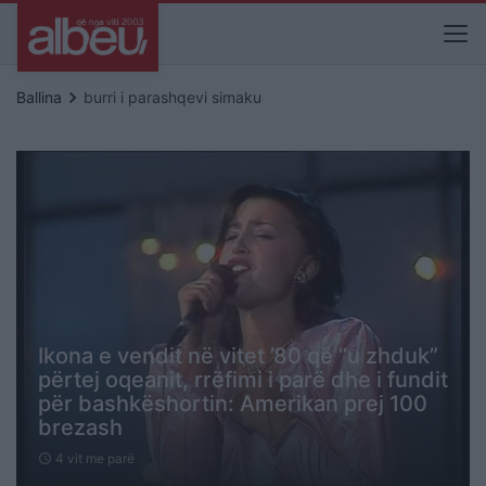
keyboard_arrow_right
Ballina
burri i parashqevi simaku
Ikona e vendit në vitet ’80 që “u zhduk”
përtej oqeanit, rrëfimi i parë dhe i fundit
për bashkëshortin: Amerikan prej 100
brezash
4 vit me parë
schedule