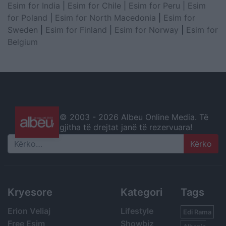
Esim for India
|
Esim for Chile
|
Esim for Peru
|
Esim
for Poland
|
Esim for North Macedonia
|
Esim for
Sweden
|
Esim for Finland
|
Esim for Norway
|
Esim for
Belgium
© 2003 -
2026 Albeu Online Media. Të
gjitha të drejtat janë të rezervuara!
Search
Kryesore
Kategori
Tags
Erion Veliaj
Lifestyle
Edi Rama
Free Esim
Showbiz