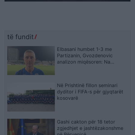
të fundit
Elbasani humbet 1-3 me
Partizanin, Gvozdenovic
analizon miqësoren: Na
munguan dy sulmues, por
skuadra më kënaqi në disa
aspekte
Në Prishtinë fillon seminari
dyditor i FIFA-s për gjyqtarët
kosovarë
Gashi cakton për 18 tetor
zgjedhjet e jashtëzakonshme
në Bërvenicë