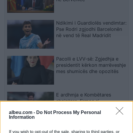
Ndikimi i Guardiolës vendimtar:
Pse Rodri zgjodhi Barcelonën
në vend të Real Madridit
Pacolli e LVV-së: Zgjedhja e
presidentit kërkon marrëveshje
mes shumicës dhe opozitës
E ardhmja e Kombëtares
shqiptare, firmos si
profesionist me gjigantët e
albeu.com -
Do Not Process My Personal
Premier Ligë: “Djall” i goditjeve
Information
të dënimit
GLPS apelon për formimin e
If you wish to opt-out of the sale, sharing to third parties, or