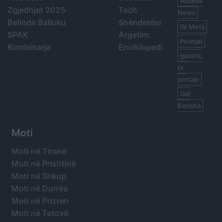
Albania
Zgjedhjet 2025
Tech
News
Belinda Balluku
Shëndetësi
Ilir Meta
SPAK
Argetim
Piranjat
Kombëtarja
Enciklopedi
gazeta,
tv,
portale
Sali
Berisha
Moti
Moti në Tiranë
Moti në Prishtinë
Moti në Shkup
Moti në Durrës
Moti në Prizren
Moti në Tetovë