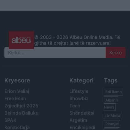
© 2003 -
2026 Albeu Online Media. Të
gjitha të drejtat janë të rezervuara!
Search
Kryesore
Kategori
Tags
Erion Veliaj
Lifestyle
Edi Rama
Free Esim
Showbiz
Albania
Zgjedhjet 2025
Tech
News
Belinda Balluku
Shëndetësi
Ilir Meta
SPAK
Argetim
Piranjat
Kombëtarja
Enciklopedi