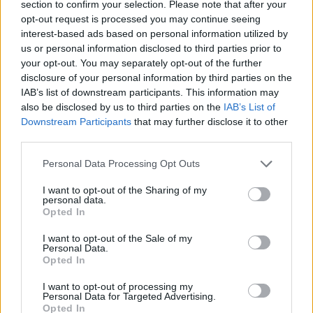
section to confirm your selection. Please note that after your
opt-out request is processed you may continue seeing
interest-based ads based on personal information utilized by
us or personal information disclosed to third parties prior to
your opt-out. You may separately opt-out of the further
disclosure of your personal information by third parties on the
IAB’s list of downstream participants. This information may
also be disclosed by us to third parties on the
IAB’s List of
Downstream Participants
that may further disclose it to other
third parties.
Personal Data Processing Opt Outs
I want to opt-out of the Sharing of my
personal data.
Opted In
I want to opt-out of the Sale of my
Personal Data.
Esim for Global
|
Esim for Europe
|
Esim for Caribbean
Opted In
|
Esim for USA
|
Esim for Italy
|
Esim for Spain
|
Esim
I want to opt-out of processing my
for Turkey
|
Esim for Germany
|
Esim for Greece
|
Esim
Personal Data for Targeted Advertising.
Opted In
for Asia
|
Esim for World Cup 2026
|
Esim for Saudi