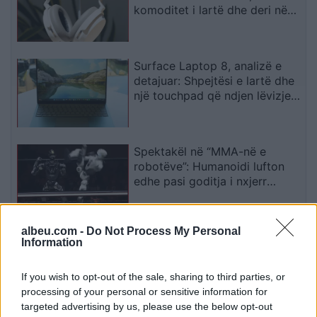
komoditet i lartë dhe deri në
57 orë autonomi
Surface Laptop 8, analizë e
detajuar: Shpejtësi e lartë dhe
një touchpad që ndjen lëvizjen
e gishtave
Spektakël në “MMA-në e
robotëve”: Humanoidi lufton
edhe pasi goditja i nxjerr
kokën nga vendi
albeu.com -
Do Not Process My Personal
Shkenca shpjegon si të silleni
Information
në trafik: Ndërrimi i korsisë
mund ta rëndojë kolonën
If you wish to opt-out of the sale, sharing to third parties, or
processing of your personal or sensitive information for
targeted advertising by us, please use the below opt-out