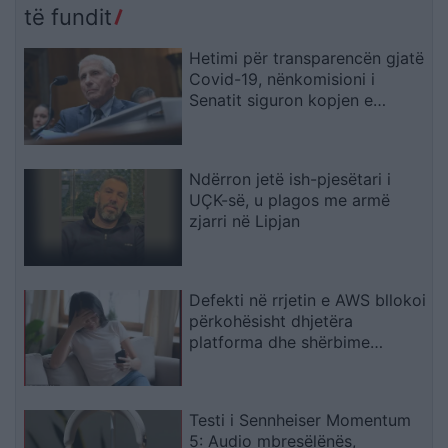
të fundit
Hetimi për transparencën gjatë
Covid-19, nënkomisioni i
Senatit siguron kopjen e
telefonit zyrtar të Fauci-t
Ndërron jetë ish-pjesëtari i
UÇK-së, u plagos me armë
zjarri në Lipjan
Defekti në rrjetin e AWS bllokoi
përkohësisht dhjetëra
platforma dhe shërbime
digjitale
Testi i Sennheiser Momentum
5: Audio mbresëlënës,