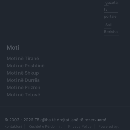
gazeta,
tv,
portale
Sali
Berisha
Moti
Moti në Tiranë
Moti në Prishtinë
Moti në Shkup
Moti në Durrës
Moti në Prizren
Moti në Tetovë
© 2003 -
2026 Të gjitha të drejtat janë të rezervuara!
Kontaktoni
Kushtet e Përdorimit
Privacy Policy
Powered by: