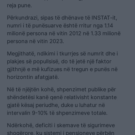
reja pune.
Përkundrazi, sipas të dhënave të INSTAT-it,
numri i të punësuarve është rritur nga 1.14
milionë persona në vitin 2012 në 1.33 milionë
persona në vitin 2023.
Megjithatë, ndikimi i tkurrjes së numrit dhe i
plakjes së popullsisë, do të jetë një faktor
gjithnjë e më kufizues në tregun e punës në
horizontin afatgjatë.
Në të njëjtën kohë, shpenzimet publike për
shëndetësi kanë qenë relativisht konstante
gjatë kësaj periudhe, duke u luhatur në
intervalin 9-10% të shpenzimeve totale.
Ndërkohë, deficiti i skemave të sigurimeve
shoqërore, ku sistemi i pensioneve përbën