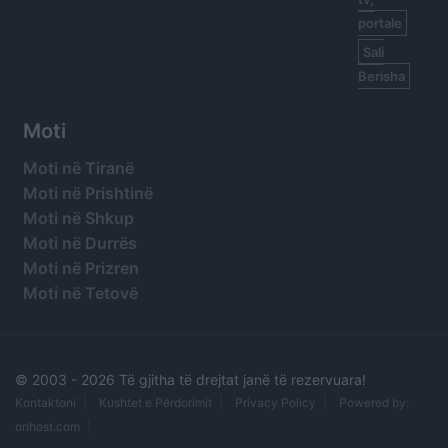
portale
Sali
Berisha
Moti
Moti në Tiranë
Moti në Prishtinë
Moti në Shkup
Moti në Durrës
Moti në Prizren
Moti në Tetovë
© 2003 -
2026 Të gjitha të drejtat janë të rezervuara!
Kontaktoni
Kushtet e Përdorimit
Privacy Policy
Powered by:
orihost.com