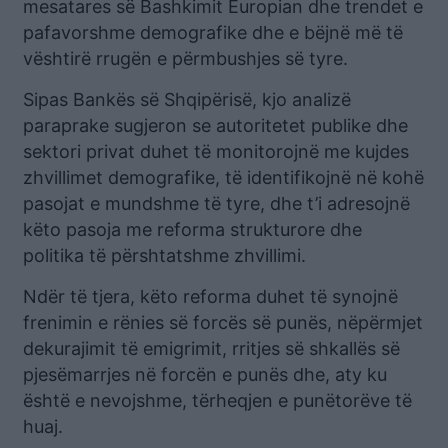
mesatares së Bashkimit Europian dhe trendet e
pafavorshme demografike dhe e bëjnë më të
vështirë rrugën e përmbushjes së tyre.
Sipas Bankës së Shqipërisë, kjo analizë
paraprake sugjeron se autoritetet publike dhe
sektori privat duhet të monitorojnë me kujdes
zhvillimet demografike, të identifikojnë në kohë
pasojat e mundshme të tyre, dhe t’i adresojnë
këto pasoja me reforma strukturore dhe
politika të përshtatshme zhvillimi.
Ndër të tjera, këto reforma duhet të synojnë
frenimin e rënies së forcës së punës, nëpërmjet
dekurajimit të emigrimit, rritjes së shkallës së
pjesëmarrjes në forcën e punës dhe, aty ku
është e nevojshme, tërheqjen e punëtorëve të
huaj.