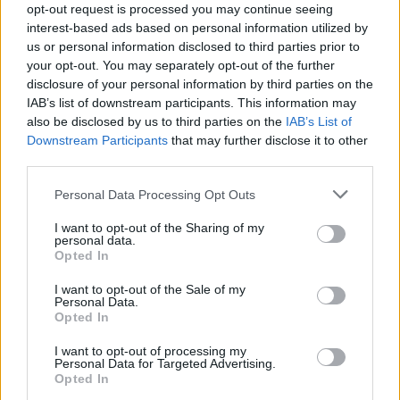
emigracioni i të rinjve
të popullsisë/ BERZH:
opt-out request is processed you may continue seeing
shqetësuese, 10 mijë
Emigracioni masiv do ulë
interest-based ads based on personal information utilized by
nxënës më pak në arsimin
ekonominë me 0.4 pikë %
us or personal information disclosed to third parties prior to
parauniversitar në 2024-
në vit
your opt-out. You may separately opt-out of the further
2025
disclosure of your personal information by third parties on the
IAB’s list of downstream participants. This information may
also be disclosed by us to third parties on the
IAB’s List of
Downstream Participants
that may further disclose it to other
third parties.
Personal Data Processing Opt Outs
Tkurrja e popullsisë së
vendit është përshpejtuar
I want to opt-out of the Sharing of my
gjatë tri viteve të fundit!
personal data.
“Kampion” mban Shkodra,
Opted In
përjashtohet vetëm
Tirana
I want to opt-out of the Sale of my
Personal Data.
Opted In
I want to opt-out of processing my
Personal Data for Targeted Advertising.
Opted In