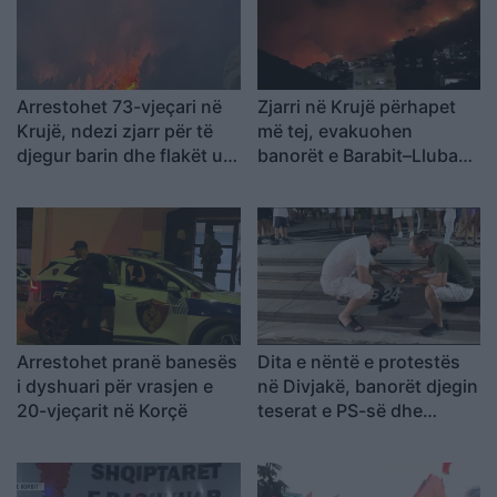
Arrestohet 73-vjeçari në
Zjarri në Krujë përhapet
Krujë, ndezi zjarr për të
më tej, evakuohen
djegur barin dhe flakët u
banorët e Barabit–Lluban,
përhapën drejt malit
raportohen shpërthime
armatimesh
Arrestohet pranë banesës
Dita e nëntë e protestës
i dyshuari për vrasjen e
në Divjakë, banorët djegin
20-vjeçarit në Korçë
teserat e PS-së dhe
kundërshtojnë bashkimin
me Lushnjën