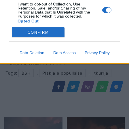
I want to opt-out of Collection, Use,
Retention, Sale, and/or Sharing of my
Personal Data that Is Unrelated with the
Purposes for which it was collected.
Opted Out
CONFIRM
Data Deletion
Data Access
Privacy Policy
Shtuar
më
8.04.2025 09:06
Tags:
,
,
BSH
Plakja e popullsise
tkurrja