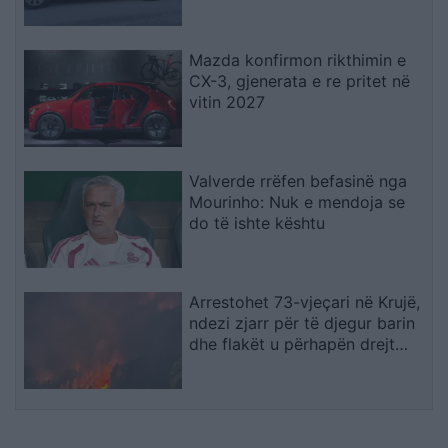
Nallbani në Palasë
Mazda konfirmon rikthimin e
CX-3, gjenerata e re pritet në
vitin 2027
Valverde rrëfen befasinë nga
Mourinho: Nuk e mendoja se
do të ishte kështu
Arrestohet 73-vjeçari në Krujë,
ndezi zjarr për të djegur barin
dhe flakët u përhapën drejt
malit