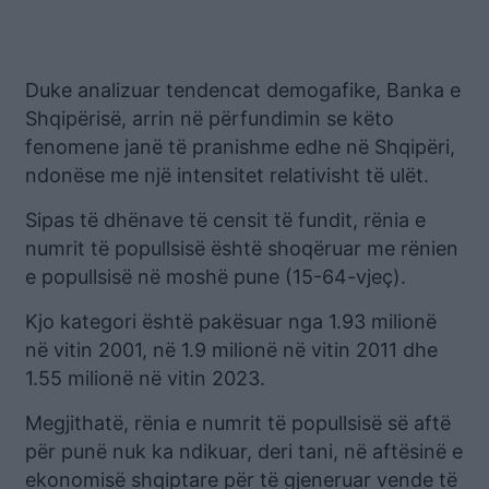
Duke analizuar tendencat demogafike, Banka e
Shqipërisë, arrin në përfundimin se këto
fenomene janë të pranishme edhe në Shqipëri,
ndonëse me një intensitet relativisht të ulët.
Sipas të dhënave të censit të fundit, rënia e
numrit të popullsisë është shoqëruar me rënien
e popullsisë në moshë pune (15-64-vjeç).
Kjo kategori është pakësuar nga 1.93 milionë
në vitin 2001, në 1.9 milionë në vitin 2011 dhe
1.55 milionë në vitin 2023.
Megjithatë, rënia e numrit të popullsisë së aftë
për punë nuk ka ndikuar, deri tani, në aftësinë e
ekonomisë shqiptare për të gjeneruar vende të