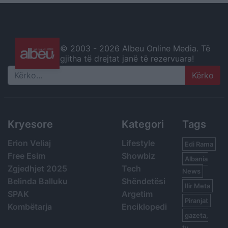
© 2003 -
2026 Albeu Online Media. Të
gjitha të drejtat janë të rezervuara!
Search
Kryesore
Kategori
Tags
Erion Veliaj
Lifestyle
Edi Rama
Free Esim
Showbiz
Albania
Zgjedhjet 2025
Tech
News
Belinda Balluku
Shëndetësi
Ilir Meta
SPAK
Argetim
Piranjat
Kombëtarja
Enciklopedi
gazeta,
tv,