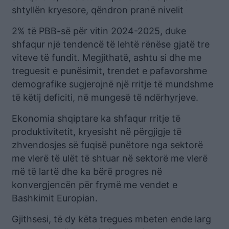
shtyllën kryesore, qëndron pranë nivelit
2% të PBB-së për vitin 2024-2025, duke
shfaqur një tendencë të lehtë rënëse gjatë tre
viteve të fundit. Megjithatë, ashtu si dhe me
treguesit e punësimit, trendet e pafavorshme
demografike sugjerojnë një rritje të mundshme
të këtij deficiti, në mungesë të ndërhyrjeve.
Ekonomia shqiptare ka shfaqur rritje të
produktivitetit, kryesisht në përgjigje të
zhvendosjes së fuqisë punëtore nga sektorë
me vlerë të ulët të shtuar në sektorë me vlerë
më të lartë dhe ka bërë progres në
konvergjencën për frymë me vendet e
Bashkimit Europian.
Gjithsesi, të dy këta tregues mbeten ende larg