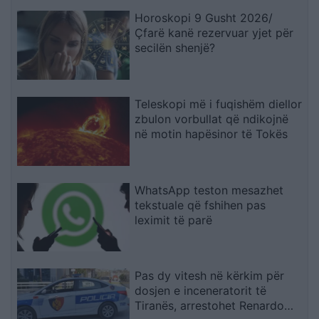
Horoskopi 9 Gusht 2026/
Çfarë kanë rezervuar yjet për
secilën shenjë?
Teleskopi më i fuqishëm diellor
zbulon vorbullat që ndikojnë
në motin hapësinor të Tokës
WhatsApp teston mesazhet
tekstuale që fshihen pas
leximit të parë
Pas dy vitesh në kërkim për
dosjen e inceneratorit të
Tiranës, arrestohet Renardo