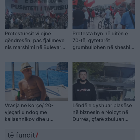
Protestuesit vijojnë
Protesta hyn në ditën e
qëndresën, pas fjalimeve
70-të, qytetarët
nis marshimi në Bulevard:
grumbullohen në sheshin
“Nesër më shumë!”
“Skënderbej”: Rama, jep
dorëheqjen!
Vrasja në Korçë/ 20-
Lëndë e dyshuar plasëse
vjeçari u ndoq me
në biznesin e Noizyt në
kallashnikov dhe u
Durrës, çfarë zbuluan
ekzekutua në një pallat,
autoritetet
autori i dyshuar dhe
të fundit
viktima ishin rritur bashkë