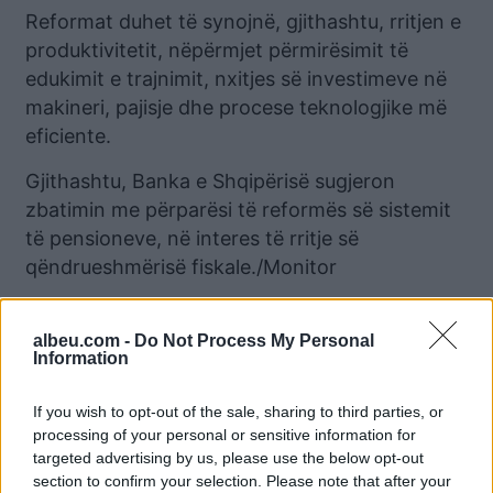
Reformat duhet të synojnë, gjithashtu, rritjen e
produktivitetit, nëpërmjet përmirësimit të
edukimit e trajnimit, nxitjes së investimeve në
makineri, pajisje dhe procese teknologjike më
eficiente.
Gjithashtu, Banka e Shqipërisë sugjeron
zbatimin me përparësi të reformës së sistemit
të pensioneve, në interes të rritje së
qëndrueshmërisë fiskale./Monitor
Lajme të ngjashme:
albeu.com -
Do Not Process My Personal
Information
If you wish to opt-out of the sale, sharing to third parties, or
processing of your personal or sensitive information for
targeted advertising by us, please use the below opt-out
Plakja e popullsisë dhe
Shqipëria ka humbur 40%
section to confirm your selection. Please note that after your