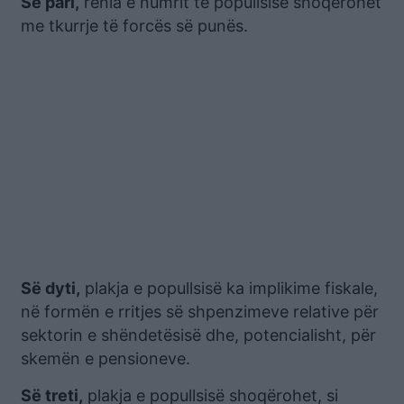
Së pari,
rënia e numrit të popullsisë shoqërohet
me tkurrje të forcës së punës.
Së dyti,
plakja e popullsisë ka implikime fiskale,
në formën e rritjes së shpenzimeve relative për
sektorin e shëndetësisë dhe, potencialisht, për
skemën e pensioneve.
Së treti,
plakja e popullsisë shoqërohet, si