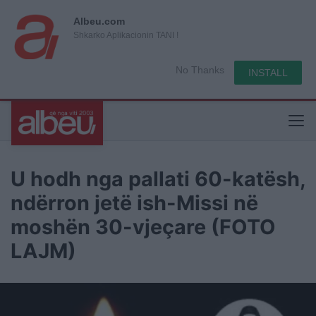
Albeu.com
Shkarko Aplikacionin TANI !
No Thanks
INSTALL
U hodh nga pallati 60-katësh,
ndërron jetë ish-Missi në
moshën 30-vjeçare (FOTO
LAJM)