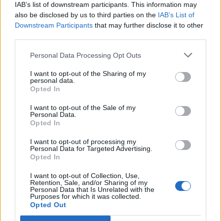
Tags:
,
,
,
30 vjec
Cheslie Kryst
Ish-missi
IAB’s list of downstream participants. This information may
,
also be disclosed by us to third parties on the
IAB’s List of
nderron jete
New York
Downstream Participants
that may further disclose it to other
third parties.
Personal Data Processing Opt Outs
I want to opt-out of the Sharing of my
personal data.
Opted In
I want to opt-out of the Sale of my
Personal Data.
Opted In
I want to opt-out of processing my
Personal Data for Targeted Advertising.
Opted In
Kërcënim me bombë në
SHBA ndal përkohësisht
Milano, gjashtë qendra
avokadot nga Meksika
I want to opt-out of Collection, Use,
tregtare zbrazen pas
pas arrestimit të krerëve
Retention, Sale, and/or Sharing of my
Personal Data that Is Unrelated with the
mesazhit me email
të grupeve kriminale
Purposes for which it was collected.
Opted Out