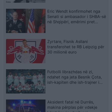
Eric Wendt konfirmohet nga
Senati si ambasador i SHBA-së
në Shqipëri, emërimi pret
firmën e Trump
Zyrtare, Fisnik Asllani
transferohet te RB Leipzig për
30 milionë euro
Futbolli librazhdas në zi,
ndahet nga jeta Besnik Çota,
ish-kapiten dhe ish-trajner i
Sopotit
Aksident fatal në Durrës,
makina përplas për vdekje