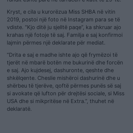
Kryst, e cila u kurorëzua Miss SHBA në vitin
2019, postoi një foto në Instagram para se të
vdiste. “Kjo ditë ju sjelltë paqe”, ka shkruar ajo
krahas një fotoje të saj. Familja e saj konfirmoi
lajmin përmes një deklarate për mediat.
“Drita e saj e madhe ishte ajo që frymëzoi të
tjerët në mbarë botën me bukurinë dhe forcën
e saj. Ajo kujdesej, dashuronte, qeshte dhe
shkëlqente. Cheslie mishëroi dashurinë dhe u
shërbeu të tjerëve, qoftë përmes punës së saj
si avokate që lufton për drejtësi sociale, si Miss
USA dhe si mikpritëse në Extra.”, thuhet në
deklaratë.