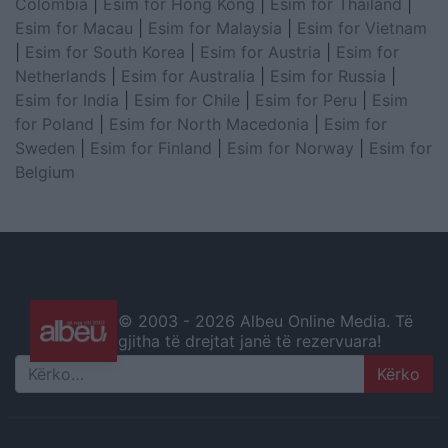
Colombia
|
Esim for Hong Kong
|
Esim for Thailand
|
Esim for Macau
|
Esim for Malaysia
|
Esim for Vietnam
|
Esim for South Korea
|
Esim for Austria
|
Esim for
Netherlands
|
Esim for Australia
|
Esim for Russia
|
Esim for India
|
Esim for Chile
|
Esim for Peru
|
Esim
for Poland
|
Esim for North Macedonia
|
Esim for
Sweden
|
Esim for Finland
|
Esim for Norway
|
Esim for
Belgium
© 2003 -
2026 Albeu Online Media. Të
gjitha të drejtat janë të rezervuara!
Search