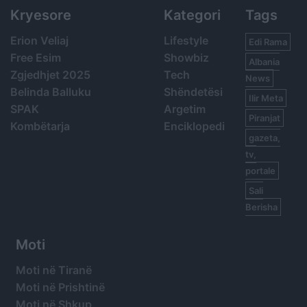
Kryesore
Kategori
Tags
Erion Veliaj
Lifestyle
Edi Rama
Free Esim
Showbiz
Albania
Zgjedhjet 2025
Tech
News
Belinda Balluku
Shëndetësi
Ilir Meta
SPAK
Argetim
Piranjat
Kombëtarja
Enciklopedi
gazeta,
tv,
portale
Sali
Berisha
Moti
Moti në Tiranë
Moti në Prishtinë
Moti në Shkup