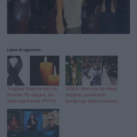
Lajme të ngjashme:
Tragjike/ Ndërron jetë në
VIDEO/ Martohet ish-Missi
moshën 18-vjeçare, ish-
shqiptar, publikohen
missi nga Kavaja (FOTO)
pamje nga dasma luksoze