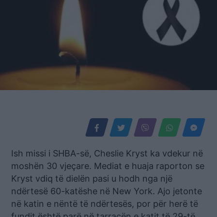
Ish missi i SHBA-së, Cheslie Kryst ka vdekur në
moshën 30 vjeçare. Mediat e huaja raporton se
Kryst vdiq të dielën pasi u hodh nga një
ndërtesë 60-katëshe në New York. Ajo jetonte
në katin e nëntë të ndërtesës, por për herë të
fundit është parë në tarracën e katit të 29-të.