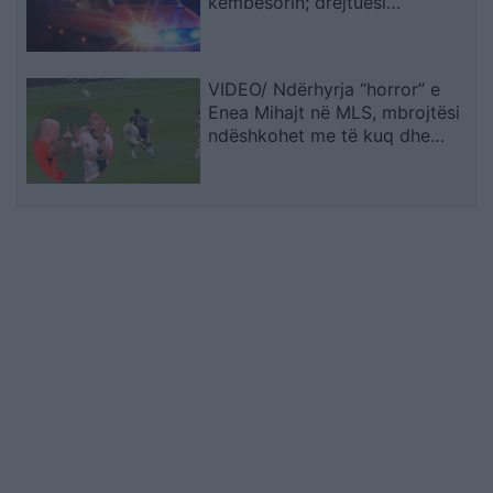
këmbësorin; drejtuesi
shoqërohet në polici
VIDEO/ Ndërhyrja “horror” e
Enea Mihajt në MLS, mbrojtësi
ndëshkohet me të kuq dhe
gjobë