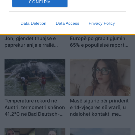
CONFIRM
Data Deletion
Data Access
Privacy Policy
Pas 83 vitesh në detin
Nxehtësia ekstreme në
Jon, gjendet thuajse e
Europë po grabit gjumin,
paprekur anija e rrallë
65% e popullsisë raporton
gjermane LS 6
mbi 3 orë pagjumësi në
natë
Temperaturë rekord në
Masë sigurie për prindërit
Austri, termometri shënon
e 14-vjeçares së vrarë, u
41.2°C në Bad Deutsch-
ndalohet kontakti me
Altenburg
familjen e të dyshuarit