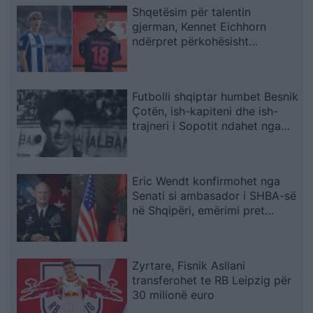
çështjen Trump
Shqetësim për talentin
gjerman, Kennet Eichhorn
ndërpret përkohësisht
karrierën për arsye
shëndetësore
Futbolli shqiptar humbet Besnik
Çotën, ish-kapiteni dhe ish-
trajneri i Sopotit ndahet nga
jeta në moshën 56-vjeçare
Eric Wendt konfirmohet nga
Senati si ambasador i SHBA-së
në Shqipëri, emërimi pret
firmën e Trump
Zyrtare, Fisnik Asllani
transferohet te RB Leipzig për
30 milionë euro