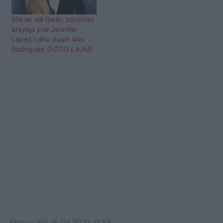
Shkak një tjetër, zbulohet
arsyeja pse Jennifer
Lopez i dha duart Alex
Rodriguez (FOTO LAJM)
Shtuar
më
16.04.2021 11:55