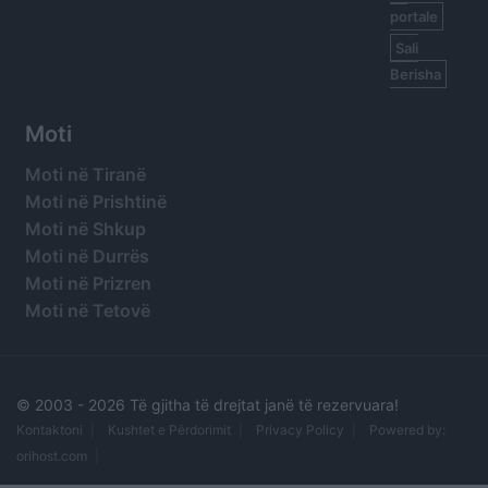
portale
Sali
Berisha
Moti
Moti në Tiranë
Moti në Prishtinë
Moti në Shkup
Moti në Durrës
Moti në Prizren
Moti në Tetovë
© 2003 -
2026 Të gjitha të drejtat janë të rezervuara!
Kontaktoni
Kushtet e Përdorimit
Privacy Policy
Powered by:
orihost.com