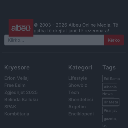
© 2003 -
2026 Albeu Online Media. Të
gjitha të drejtat janë të rezervuara!
Search
Kryesore
Kategori
Tags
Erion Veliaj
Lifestyle
Edi Rama
Free Esim
Showbiz
Albania
Zgjedhjet 2025
Tech
News
Belinda Balluku
Shëndetësi
Ilir Meta
SPAK
Argetim
Piranjat
Kombëtarja
Enciklopedi
gazeta,
tv,