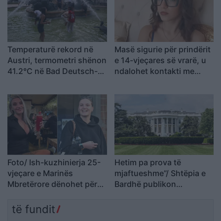
Temperaturë rekord në
Masë sigurie për prindërit
Austri, termometri shënon
e 14-vjeçares së vrarë, u
41.2°C në Bad Deutsch-
ndalohet kontakti me
Altenburg
familjen e të dyshuarit
Foto/ Ish-kuzhinierja 25-
Hetim pa prova të
vjeçare e Marinës
mjaftueshme”/ Shtëpia e
Mbretërore dënohet për
Bardhë publikon
sulme seksuale ndaj
memorandume të
marinarëve në HMS
deklasifikuara dhe
të fundit
Dauntless
kritikon FBI-në për