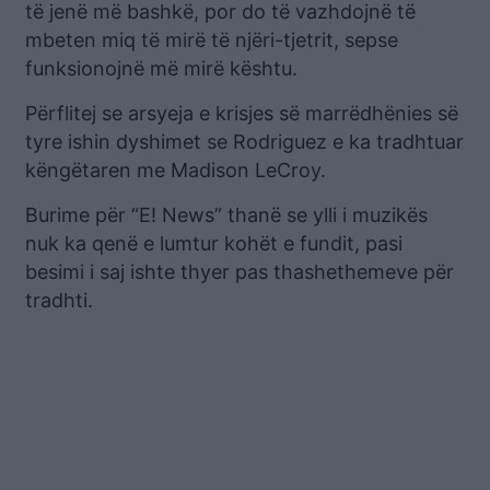
të jenë më bashkë, por do të vazhdojnë të
mbeten miq të mirë të njëri-tjetrit, sepse
funksionojnë më mirë kështu.
Përflitej se arsyeja e krisjes së marrëdhënies së
tyre ishin dyshimet se Rodriguez e ka tradhtuar
këngëtaren me Madison LeCroy.
Burime për “E! News” thanë se ylli i muzikës
nuk ka qenë e lumtur kohët e fundit, pasi
besimi i saj ishte thyer pas thashethemeve për
tradhti.