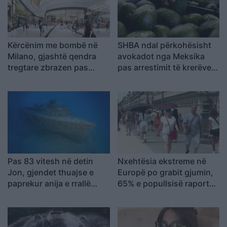
Kërcënim me bombë në
SHBA ndal përkohësisht
Milano, gjashtë qendra
avokadot nga Meksika
tregtare zbrazen pas
pas arrestimit të krerëve
mesazhit me email
të grupeve kriminale
Pas 83 vitesh në detin
Nxehtësia ekstreme në
Jon, gjendet thuajse e
Europë po grabit gjumin,
paprekur anija e rrallë
65% e popullsisë raporton
gjermane LS 6
mbi 3 orë pagjumësi në
natë