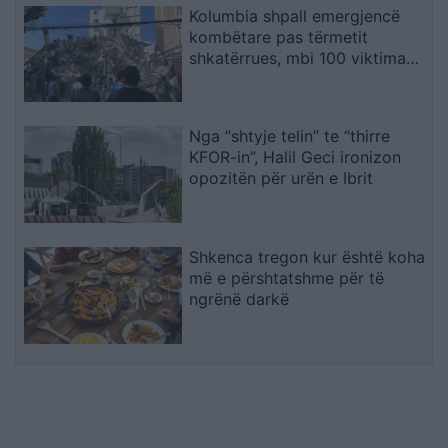
Kolumbia shpall emergjencë
kombëtare pas tërmetit
shkatërrues, mbi 100 viktima
dhe dhjetëra ndërtesa të
rrënuara
Nga “shtyje telin” te “thirre
KFOR-in”, Halil Geci ironizon
opozitën për urën e Ibrit
Shkenca tregon kur është koha
më e përshtatshme për të
ngrënë darkë