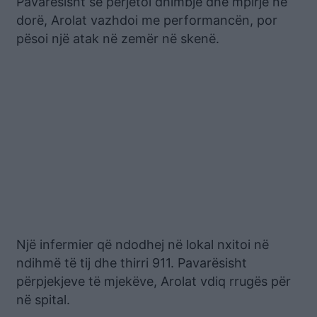
Pavarësisht se përjetoi dhimbje dhe mpirje në
dorë, Arolat vazhdoi me performancën, por
pësoi një atak në zemër në skenë.
Një infermier që ndodhej në lokal nxitoi në
ndihmë të tij dhe thirri 911. Pavarësisht
përpjekjeve të mjekëve, Arolat vdiq rrugës për
në spital.