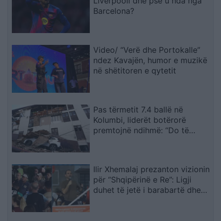
Liverpooli dhe pse u nda nga
Barcelona?
Video/ “Verë dhe Portokalle”
ndez Kavajën, humor e muzikë
në shëtitoren e qytetit
Pas tërmetit 7.4 ballë në
Kolumbi, liderët botërorë
premtojnë ndihmë: “Do të
mobilizohemi sa herë të na
kërkohet
Ilir Xhemalaj prezanton vizionin
për “Shqipërinë e Re”: Ligji
duhet të jetë i barabartë dhe
shteti t’u shërbejë qytetarëve