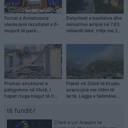
Forcat e Armatosura
Detyrimet e bashkive dhe
vlerësojnë rezultatet e 6-
ministrive arrijnë në 7.83
mujorit të parë:
miliardë lekë, rritje me 2
Përmirësime në rekrutim,
miliardë lekë nga fundi i
stërvitje dhe modernizim
2025-ës
Prishen strukturat e
Flakët në Zidoll të Krujës
paligjshme në Vlorë, i
avancojnë me ritëm të
hapet rruga tregut të ri
lartë, Lagjja e Selimëve
pranë ish-Gjykatës së
nën kërcënim
Vjetër
të fundit
Çfarë e çoi Araujon te