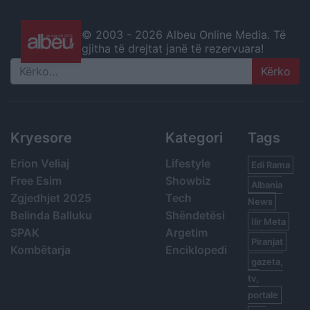
© 2003 -
2026 Albeu Online Media. Të
gjitha të drejtat janë të rezervuara!
Search
Kryesore
Kategori
Tags
Erion Veliaj
Lifestyle
Edi Rama
Free Esim
Showbiz
Albania
Zgjedhjet 2025
Tech
News
Belinda Balluku
Shëndetësi
Ilir Meta
SPAK
Argetim
Piranjat
Kombëtarja
Enciklopedi
gazeta,
tv,
portale