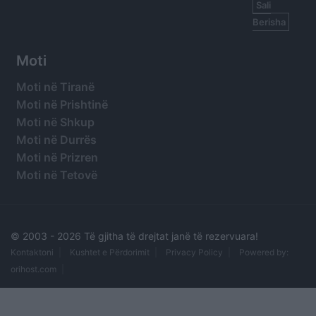
Sali
Berisha
Moti
Moti në Tiranë
Moti në Prishtinë
Moti në Shkup
Moti në Durrës
Moti në Prizren
Moti në Tetovë
© 2003 -
2026 Të gjitha të drejtat janë të rezervuara!
Kontaktoni
Kushtet e Përdorimit
Privacy Policy
Powered by:
orihost.com