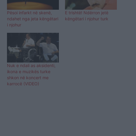
Pësoi infarkt në skenë,
E trishtë! Ndërron jetë
ndahet nga jeta këngëtari
këngëtari i njohur turk
i njohur
Nuk e ndali as aksidenti,
ikona e muzikës turke
shkon në koncert me
karrocë (VIDEO)