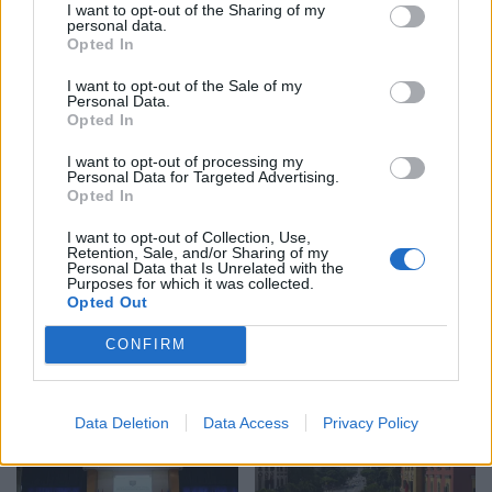
I want to opt-out of the Sharing of my
personal data.
Opted In
Ilir Xhemalaj prezanton
Autostrada Elbasan-
vizionin për “Shqipërinë e
Rrogozhinë, ARRSH: Nyja
I want to opt-out of the Sale of my
Personal Data.
Re”: Ligji duhet të jetë i
lidhëse në Papër do të
Opted In
barabartë dhe shteti t’u
ndërtohet në një fazë të
shërbejë qytetarëve
dytë
I want to opt-out of processing my
Personal Data for Targeted Advertising.
Opted In
I want to opt-out of Collection, Use,
Retention, Sale, and/or Sharing of my
Personal Data that Is Unrelated with the
Purposes for which it was collected.
Opted Out
Banorët protestojnë në
Reforma Territoriale vë
Orikum, kërkojnë që
bashkitë në lëvizje në
CONFIRM
njësia administrative të
kulmin e sezonit veror për
bëhet sërish bashki
përmbushjen e kërkesave
Data Deletion
Data Access
Privacy Policy