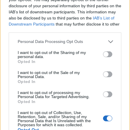
Blerina Bombaj i
disclosure of your personal information by third parties on the
organizon super festën të
IAB’s list of downstream participants. This information may
birit (FOTO LAJM)
also be disclosed by us to third parties on the
IAB’s List of
Dita e djeshme ka qenë e
Downstream Participants
that may further disclose it to other
veçantë për familjen e
third parties.
dietologes Blerina
Bombaj. Djali i saj, Dini
Personal Data Processing Opt Outs
festoi ditëlindjen dhe
mbushi 10-vjeç.
I want to opt-out of the Sharing of my
Pavarësisht situatës
personal data.
aktuale, Blerina është
Opted In
kujdesur që ai të festojë
siç duhet, në rrethin e
I want to opt-out of the Sale of my
Personal Data.
familjarëve. Ajo i ka
Opted In
organizuar Dinit një super
festë në oborrin e
I want to opt-out of processing my
shtëpisë,…
Personal Data for Targeted Advertising.
Opted In
I want to opt-out of Collection, Use,
Retention, Sale, and/or Sharing of my
Personal Data that Is Unrelated with the
Purposes for which it was collected.
Opted Out