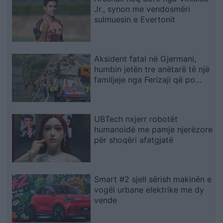
Jr., synon me vendosmëri
sulmuesin e Evertonit
Aksident fatal në Gjermani,
humbin jetën tre anëtarë të një
familjeje nga Ferizaji që po
ktheheshin nga Kosova
UBTech nxjerr robotët
humanoidë me pamje njerëzore
për shoqëri afatgjatë
Smart #2 sjell sërish makinën e
vogël urbane elektrike me dy
vende