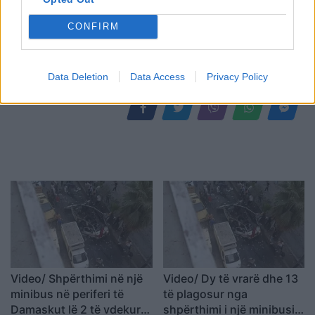
CONFIRM
Shtuar
më
19.10.2024 11:00
Tags:
,
,
,
Blerina Zoto
dita vajzave
gjeneve
koncerti
Data Deletion
Data Access
Privacy Policy
Video/ Shpërthimi në një
Video/ Dy të vrarë dhe 13
minibus në periferi të
të plagosur nga
Damaskut lë 2 të vdekur
shpërthimi i një minibusi