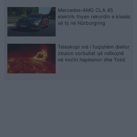
Mercedes-AMG CLA 45
elektrik thyen rekordin e klasës
së tij në Nürburgring
Teleskopi më i fuqishëm diellor
zbulon vorbullat që ndikojnë
në motin hapësinor dhe Tokë