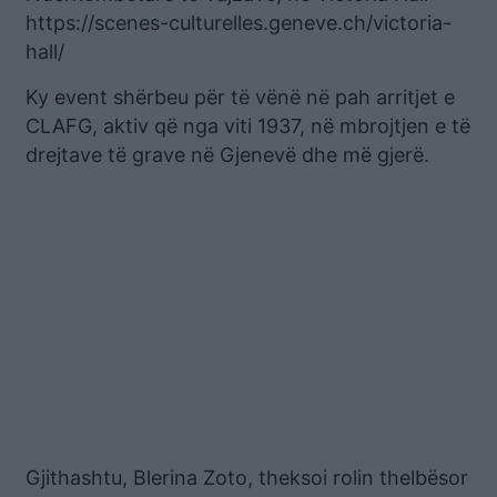
https://scenes-culturelles.geneve.ch/victoria-
hall/
Ky event shërbeu për të vënë në pah arritjet e
CLAFG, aktiv që nga viti 1937, në mbrojtjen e të
drejtave të grave në Gjenevë dhe më gjerë.
Gjithashtu, Blerina Zoto, theksoi rolin thelbësor