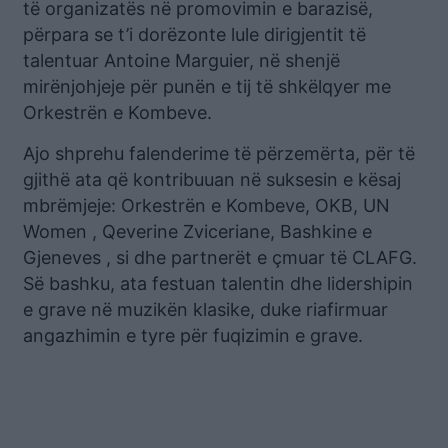
të organizatës në promovimin e barazisë,
përpara se t’i dorëzonte lule dirigjentit të
talentuar Antoine Marguier, në shenjë
mirënjohjeje për punën e tij të shkëlqyer me
Orkestrën e Kombeve.
Ajo shprehu falenderime të përzemërta, për të
gjithë ata që kontribuuan në suksesin e kësaj
mbrëmjeje: Orkestrën e Kombeve, OKB, UN
Women , Qeverine Zviceriane, Bashkine e
Gjeneves , si dhe partnerët e çmuar të CLAFG.
Së bashku, ata festuan talentin dhe lidershipin
e grave në muzikën klasike, duke riafirmuar
angazhimin e tyre për fuqizimin e grave.