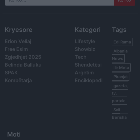
Search
Kryesore
Kategori
Tags
Erion Veliaj
Lifestyle
Edi Rama
Free Esim
Showbiz
Albania
Zgjedhjet 2025
Tech
News
Belinda Balluku
Shëndetësi
Ilir Meta
SPAK
Argetim
Piranjat
Kombëtarja
Enciklopedi
gazeta,
tv,
portale
Sali
Berisha
Moti