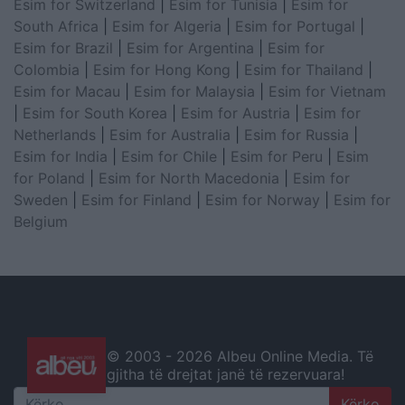
Esim for Switzerland
|
Esim for Tunisia
|
Esim for
South Africa
|
Esim for Algeria
|
Esim for Portugal
|
Esim for Brazil
|
Esim for Argentina
|
Esim for
Colombia
|
Esim for Hong Kong
|
Esim for Thailand
|
Esim for Macau
|
Esim for Malaysia
|
Esim for Vietnam
|
Esim for South Korea
|
Esim for Austria
|
Esim for
Netherlands
|
Esim for Australia
|
Esim for Russia
|
Esim for India
|
Esim for Chile
|
Esim for Peru
|
Esim
for Poland
|
Esim for North Macedonia
|
Esim for
Sweden
|
Esim for Finland
|
Esim for Norway
|
Esim for
Belgium
© 2003 -
2026 Albeu Online Media. Të
gjitha të drejtat janë të rezervuara!