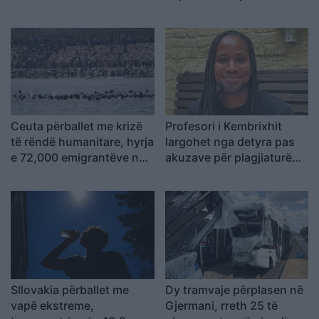
dhe 13 të plagosur
pranë Damaskut
Ceuta përballet me krizë
Profesori i Kembrixhit
të rëndë humanitare, hyrja
largohet nga detyra pas
e 72,000 emigrantëve në
akuzave për plagjiaturë
dy ditë ndez përplasjet
dhe pasaktësi akademike
politike në Spanjë
Sllovakia përballet me
Dy tramvaje përplasen në
vapë ekstreme,
Gjermani, rreth 25 të