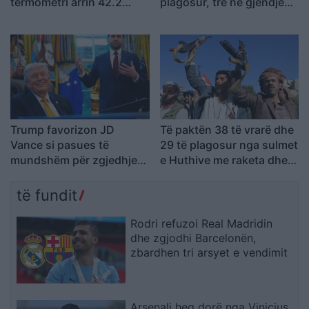
termometri arrin 42.2
plagosur, tre në gjendje
gradë Celsius
kritike
Trump favorizon JD
Të paktën 38 të vrarë dhe
Vance si pasues të
29 të plagosur nga sulmet
mundshëm për zgjedhjet
e Huthive me raketa dhe
presidenciale të vitit
dronë kundër ushtrisë së
2028, sipas “The
Jemenit
të fundit
Washington Post
Rodri refuzoi Real Madridin
dhe zgjodhi Barcelonën,
zbardhen tri arsyet e vendimit
Arsenali heq dorë nga Vinicius