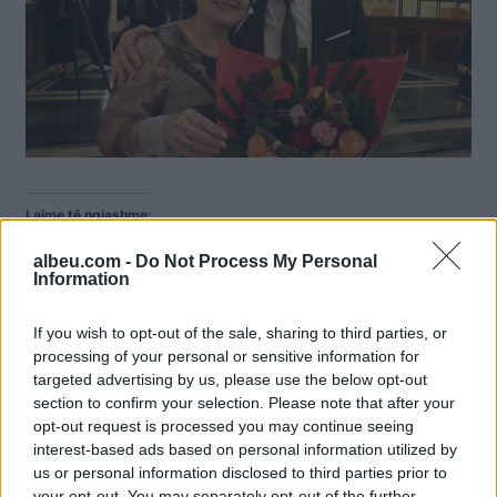
Lajme të ngjashme:
albeu.com -
Do Not Process My Personal
Information
If you wish to opt-out of the sale, sharing to third parties, or
“Jam shumë më tepër se
Konkurrente në “Kënga
processing of your personal or sensitive information for
mbiemri që mbaj”, Blerina
Magjike”, Blerina Braka
targeted advertising by us, please use the below opt-out
Bajko flet pas largimit nga
tregon kuptimin e këngës
section to confirm your selection. Please note that after your
“Ferma VIP”: Moza tallet
opt-out request is processed you may continue seeing
me realitetin
interest-based ads based on personal information utilized by
us or personal information disclosed to third parties prior to
Në 10 vjetorin e lindjes,
your opt-out. You may separately opt-out of the further