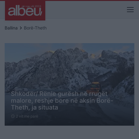
keyboard_arrow_right
Ballina
Borë-Theth
Shkodër/ Rënie gurësh në rrugët
malore, reshje bore në aksin Borë-
Theth, ja situata
2 vit me parë
schedule