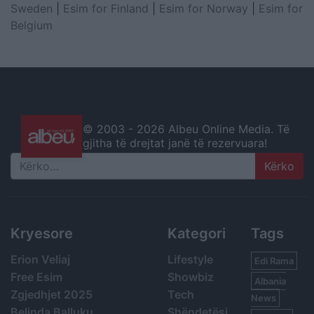
Sweden
|
Esim for Finland
|
Esim for Norway
|
Esim for
Belgium
© 2003 -
2026 Albeu Online Media. Të
gjitha të drejtat janë të rezervuara!
Search
Kryesore
Kategori
Tags
Erion Veliaj
Lifestyle
Edi Rama
Free Esim
Showbiz
Albania
Zgjedhjet 2025
Tech
News
Belinda Balluku
Shëndetësi