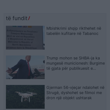
të fundit
Mbishkrimi shqip rikthehet në
tabelën kufitare në Tabanoc
Trump mohon se SHBA-ja ka
mungesë municionesh: Burgime
të gjata për publikuesit e
deklaratave tradhtare
Gjerman 56-vjeçar ndalohet në
Strugë, dyshohet se filmoi me
dron një objekt ushtarak