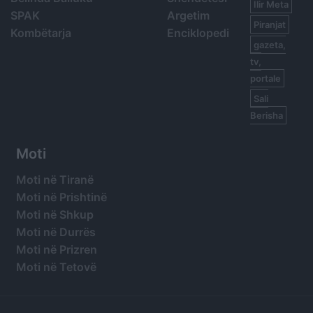
Ilir Meta
SPAK
Argetim
Piranjat
Kombëtarja
Enciklopedi
gazeta,
tv,
portale
Sali
Berisha
Moti
Moti në Tiranë
Moti në Prishtinë
Moti në Shkup
Moti në Durrës
Moti në Prizren
Moti në Tetovë