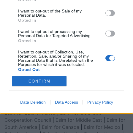
I want to opt-out of the Sale of my
Personal Data.
Opted In
I want to opt-out of processing my
Personal Data for Targeted Advertising.
Opted In
I want to opt-out of Collection, Use,
Retention, Sale, and/or Sharing of my
Personal Data that Is Unrelated with the
Esim for Global
|
Esim for Europe
|
Esim for Caribbean
Purposes for which it was collected.
Opted Out
|
Esim for USA
|
Esim for Italy
|
Esim for Spain
|
Esim
for Turkey
|
Esim for Germany
|
Esim for Greece
|
Esim
CONFIRM
for Asia
|
Esim for World Cup 2026
|
Esim for Saudi
Arabia
|
Esim for Egypt
|
Esim for United Arab
Emirates
|
Esim for Balkans
|
Esim for Morocco
|
Esim
Data Deletion
Data Access
Privacy Policy
for China
|
Esim for United Kingdom
|
Esim for Africa
|
Esim for Latin America
|
Esim for GCC Gulf
Cooperation Council
|
Esim for Middle East
|
Esim for
South America
|
Esim for Canada
|
Esim for Mexico
|