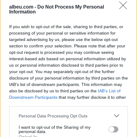
albeu.com -
Do Not Process My Personal
Information
Manchester City i thotë “jo”
ofertës së parë të Barcelonës
If you wish to opt-out of the sale, sharing to third parties, or
për Rodrin dhe përcakton
processing of your personal or sensitive information for
çmimin e tij
targeted advertising by us, please use the below opt-out
section to confirm your selection. Please note that after your
opt-out request is processed you may continue seeing
Parandalohet tentimi për
interest-based ads based on personal information utilized by
kontrabandim mallrash në Qafë
us or personal information disclosed to third parties prior to
Prush
your opt-out. You may separately opt-out of the further
disclosure of your personal information by third parties on the
IAB’s list of downstream participants. This information may
also be disclosed by us to third parties on the
IAB’s List of
Downstream Participants
that may further disclose it to other
third parties.
Personal Data Processing Opt Outs
I want to opt-out of the Sharing of my
personal data.
Opted In