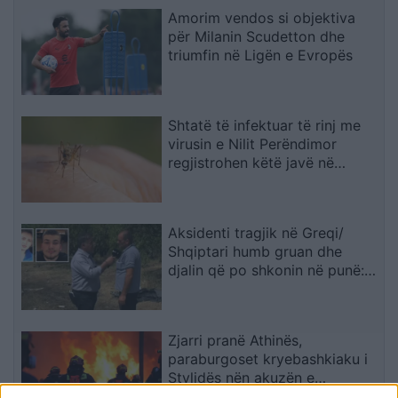
Amorim vendos si objektiva
për Milanin Scudetton dhe
triumfin në Ligën e Evropës
Shtatë të infektuar të rinj me
virusin e Nilit Perëndimor
regjistrohen këtë javë në
Maqedoni
Aksidenti tragjik në Greqi/
Shqiptari humb gruan dhe
djalin që po shkonin në punë:
Humba gjithçka…
Zjarri pranë Athinës,
paraburgoset kryebashkiaku i
Stylidës nën akuzën e
zjarrvënies