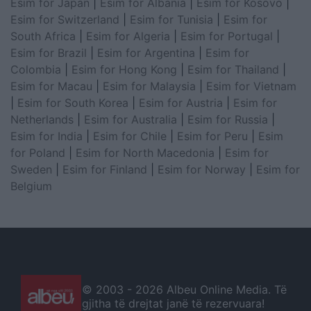
Esim for Japan
|
Esim for Albania
|
Esim for Kosovo
|
Esim for Switzerland
|
Esim for Tunisia
|
Esim for
South Africa
|
Esim for Algeria
|
Esim for Portugal
|
Esim for Brazil
|
Esim for Argentina
|
Esim for
Colombia
|
Esim for Hong Kong
|
Esim for Thailand
|
Esim for Macau
|
Esim for Malaysia
|
Esim for Vietnam
|
Esim for South Korea
|
Esim for Austria
|
Esim for
Netherlands
|
Esim for Australia
|
Esim for Russia
|
Esim for India
|
Esim for Chile
|
Esim for Peru
|
Esim
for Poland
|
Esim for North Macedonia
|
Esim for
Sweden
|
Esim for Finland
|
Esim for Norway
|
Esim for
Belgium
© 2003 -
2026 Albeu Online Media. Të
gjitha të drejtat janë të rezervuara!