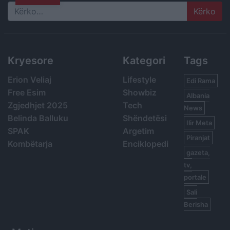
Search
Kryesore
Kategori
Tags
Erion Veliaj
Lifestyle
Edi Rama
Free Esim
Showbiz
Albania
Zgjedhjet 2025
Tech
News
Belinda Balluku
Shëndetësi
Ilir Meta
SPAK
Argetim
Piranjat
Kombëtarja
Enciklopedi
gazeta,
tv,
portale
Sali
Berisha