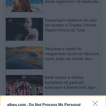
shkak ngacmimi i të dashurës
nga viktima
Kayserispor bashkon në sulm
ish-dyshen e Tiranës, Florent
Hasani firmos në Turqi
Përplasje e rëndë në
magjistralen Gostivar-Kërçovë,
humb jetën një shofer dhe
plagoset rëndë një tjetër
Katër klubet e mëdha
europiane në garë për
sulmuesin e Brentfordit, Igor
Thiago
albeu.com -
Do Not Process My Personal
Tajfuni “Dolphin” prek Azinë,