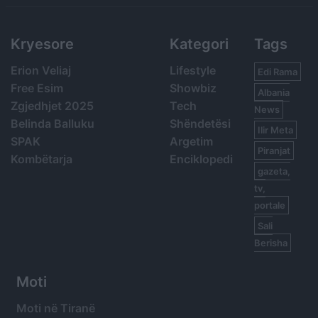
Kryesore
Kategori
Tags
Erion Veliaj
Lifestyle
Edi Rama
Free Esim
Showbiz
Albania
Zgjedhjet 2025
Tech
News
Belinda Balluku
Shëndetësi
Ilir Meta
SPAK
Argetim
Piranjat
Kombëtarja
Enciklopedi
gazeta,
tv,
portale
Sali
Berisha
Moti
Moti në Tiranë