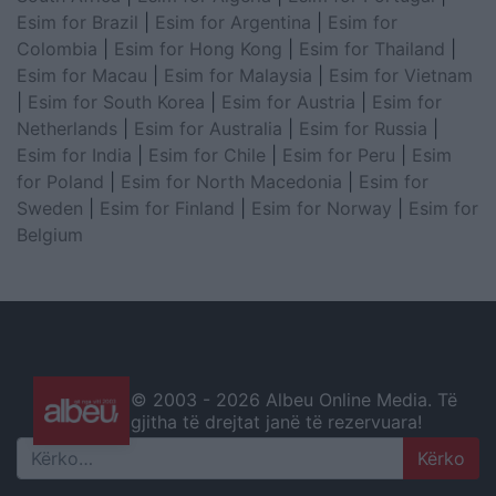
Esim for Brazil
|
Esim for Argentina
|
Esim for
Colombia
|
Esim for Hong Kong
|
Esim for Thailand
|
Esim for Macau
|
Esim for Malaysia
|
Esim for Vietnam
|
Esim for South Korea
|
Esim for Austria
|
Esim for
Netherlands
|
Esim for Australia
|
Esim for Russia
|
Esim for India
|
Esim for Chile
|
Esim for Peru
|
Esim
for Poland
|
Esim for North Macedonia
|
Esim for
Sweden
|
Esim for Finland
|
Esim for Norway
|
Esim for
Belgium
© 2003 -
2026 Albeu Online Media. Të
gjitha të drejtat janë të rezervuara!
Search