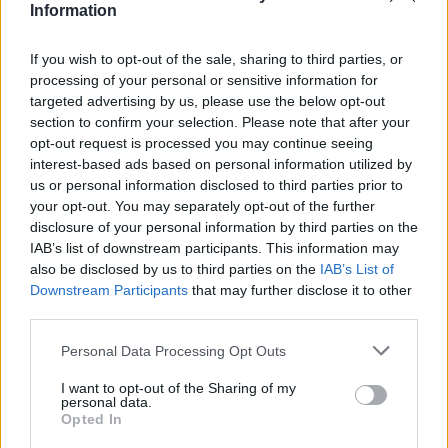
Information
mbi 1,300 fluturime anulohen
dhe më shumë se 400 mijë
If you wish to opt-out of the sale, sharing to third parties, or
banorë evakuohen
processing of your personal or sensitive information for
targeted advertising by us, please use the below opt-out
Zjarri masiv që përfshiu Krujën
section to confirm your selection. Please note that after your
duke shkrumbuar sipërfaqe të
opt-out request is processed you may continue seeing
mëdha/ Rama: Shmangëm një
interest-based ads based on personal information utilized by
bilanc tragjik
us or personal information disclosed to third parties prior to
your opt-out. You may separately opt-out of the further
disclosure of your personal information by third parties on the
IAB’s list of downstream participants. This information may
also be disclosed by us to third parties on the
IAB’s List of
Downstream Participants
that may further disclose it to other
third parties.
Personal Data Processing Opt Outs
I want to opt-out of the Sharing of my
personal data.
Opted In