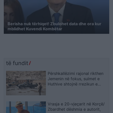
Berisha nuk tërhiqet! Zbulohet data dhe ora kur
mblidhet Kuvendi Kombëtar
të fundit
Përshkallëzimi rajonal rikthen
Jemenin në fokus, sulmet e
Huthive shtojnë rrezikun e
zgjerimit të luftës
Vrasja e 20-vjeçarit në Korçë/
Zbardhet dëshmia e autorit,