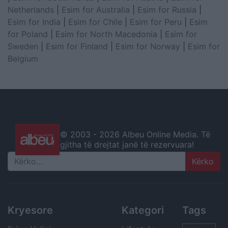
Netherlands
|
Esim for Australia
|
Esim for Russia
|
Esim for India
|
Esim for Chile
|
Esim for Peru
|
Esim
for Poland
|
Esim for North Macedonia
|
Esim for
Sweden
|
Esim for Finland
|
Esim for Norway
|
Esim for
Belgium
© 2003 -
2026 Albeu Online Media. Të
gjitha të drejtat janë të rezervuara!
Search
Kryesore
Kategori
Tags