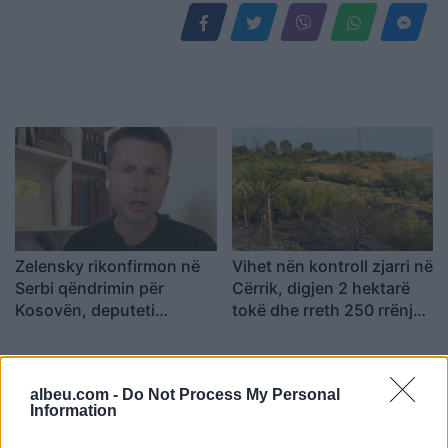
Zelensky rikonfirmon në
Vihet nën kontroll zjarri në
Serbi qëndrimin për
Cërrik, digjen 2 hektarë
Kosovën, deputeti
tokë dhe rreth 250 rrënjë
ukrainas: Gabim
ullinj
diplomatik, Ukraina duhet
ta njohë
albeu.com -
Do Not Process My Personal
Information