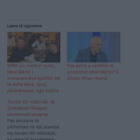
Lajme të ngjashme:
SPAK po i kërkon kudo,
Pse është e vështirë të
Mirel Mërtiri i
arrestohet Mirel Mërtiri? E
incineratorëve bashkë më
zbulon Artan Hoxha
të edhe Mark Jaka,
përshëndesin nga Austria
Tender 60 milion lek në
Zimbabve? Reagon
biznesmeni shqiptar
Pas akuzave të
përfshirjes në një skandal
me tender 60 milionësh,
ka reaguar biznesmeni