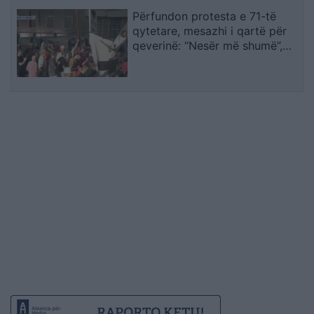
Përfundon protesta e 71-të
qytetare, mesazhi i qartë për
qeverinë: “Nesër më shumë”,
kërkohet largimi i Ramës