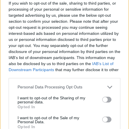
If you wish to opt-out of the sale, sharing to third parties, or
processing of your personal or sensitive information for
Përfundon protesta e 71-
Trump për Iranin: Po
targeted advertising by us, please use the below opt-out
të qytetare, mesazhi i
zhvillojmë negociata të
section to confirm your selection. Please note that after your
qartë për qeverinë: “Nesër
kufizuara, Teherani
opt-out request is processed you may continue seeing
më shumë”, kërkohet
ndodhet në krizë të rëndë
interest-based ads based on personal information utilized by
largimi i Ramës
ekonomike
us or personal information disclosed to third parties prior to
your opt-out. You may separately opt-out of the further
disclosure of your personal information by third parties on the
IAB’s list of downstream participants. This information may
also be disclosed by us to third parties on the
IAB’s List of
Downstream Participants
that may further disclose it to other
third parties.
I arrestuar në Dubai dhe
Sulm i rëndë në Angli, 30-
ekstraduar në Dublin,
vjeçari në gjendje kritike;
Personal Data Processing Opt Outs
bosi i dyshuar i kartelit
arrestohen dy
I want to opt-out of the Sharing of my
përballet me akuza për
adoleshentë
personal data.
krim të organizuar
Opted In
I want to opt-out of the Sale of my
Personal Data.
Opted In