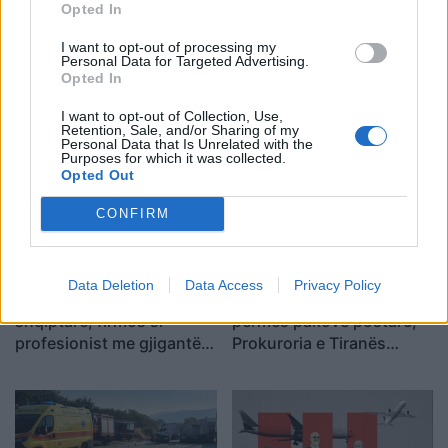
,
organizuar
Shqiperi
Opted In
I want to opt-out of processing my
Personal Data for Targeted Advertising.
Opted In
I want to opt-out of Collection, Use,
Retention, Sale, and/or Sharing of my
Personal Data that Is Unrelated with the
Purposes for which it was collected.
Opted Out
CONFIRM
Data Deletion
Data Access
Privacy Policy
E ardhmja e Kombëtares
Mashtronte në internet
shqiptare, firmos si
përmes pakove postare,
profesionist me gjigantët
Prokuroria e Tiranës
e Premier Ligë: “Djall” i
dërgon për gjykim
goditjeve të dënimit
nigerianin