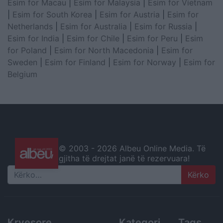
Esim for Macau
|
Esim for Malaysia
|
Esim for Vietnam
|
Esim for South Korea
|
Esim for Austria
|
Esim for
Netherlands
|
Esim for Australia
|
Esim for Russia
|
Esim for India
|
Esim for Chile
|
Esim for Peru
|
Esim
for Poland
|
Esim for North Macedonia
|
Esim for
Sweden
|
Esim for Finland
|
Esim for Norway
|
Esim for
Belgium
© 2003 -
2026 Albeu Online Media. Të
gjitha të drejtat janë të rezervuara!
Search
Kryesore
Kategori
Tags