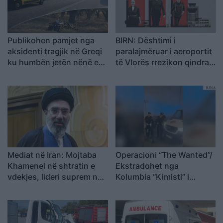
Publikohen pamjet nga
BIRN: Dështimi i
aksidenti tragjik në Greqi
paralajmëruar i aeroportit
ku humbën jetën nënë e
të Vlorës rrezikon qindra
bir nga Shqipëria, dy
milionë euro në arbitrazh
makinat u përplasën kokë
më kokë (VIDEO)
Mediat në Iran: Mojtaba
Operacioni “The Wanted”/
Khamenei në shtratin e
Ekstradohet nga
vdekjes, lideri suprem në
Kolumbia “Kimisti” i
gjendje të rëndë
Frakullit. Një tjetër person
shëndetësore
sillet në Shqipëri nga
Italia, i kërkuar për vepra
të rënda penale (VIDEO)