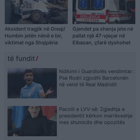
Aksident tragjik në Greqi/
Gjendet pa shenja jete në
Humbin jetën nënë e bir,
pallat një 47-vjeçar në
viktimat nga Shqipëria
Elbasan, çfarë dyshohet
të fundit
Ndikimi i Guardiolës vendimtar:
Pse Rodri zgjodhi Barcelonën
në vend të Real Madridit
Pacolli e LVV-së: Zgjedhja e
presidentit kërkon marrëveshje
mes shumicës dhe opozitës