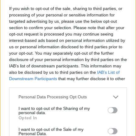
Berishën: Ik o Sali shijo
If you wish to opt-out of the sale, sharing to third parties, or
perëndimin, nuk ka më
processing of your personal or sensitive information for
agim për ty
targeted advertising by us, please use the below opt-out
section to confirm your selection. Please note that after your
opt-out request is processed you may continue seeing
interest-based ads based on personal information utilized by
us or personal information disclosed to third parties prior to
your opt-out. You may separately opt-out of the further
disclosure of your personal information by third parties on the
IAB’s list of downstream participants. This information may
also be disclosed by us to third parties on the
IAB’s List of
Downstream Participants
that may further disclose it to other
third parties.
Personal Data Processing Opt Outs
I want to opt-out of the Sharing of my
personal data.
Opted In
Shtuar
më
24.05.2025 12:38
I want to opt-out of the Sale of my
Tags:
,
,
Berisha
karteli Troplinëve
krimi i
Personal Data.