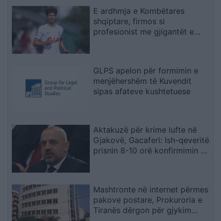
E ardhmja e Kombëtares
shqiptare, firmos si
profesionist me gjigantët e
Premier Ligë: “Djall” i goditjeve
të dënimit
GLPS apelon për formimin e
menjëhershëm të Kuvendit
sipas afateve kushtetuese
Aktakuzë për krime lufte në
Gjakovë, Gacaferi: Ish-qeveritë
prisnin 8-10 orë konfirmimin e
Radojqiçit
Mashtronte në internet përmes
pakove postare, Prokuroria e
Tiranës dërgon për gjykim
nigerianin