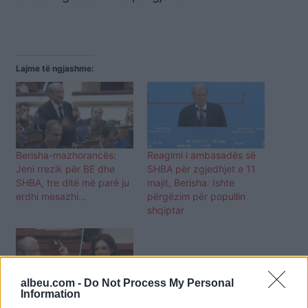
Lajme të ngjashme:
Berisha-mazhorancës:
Reagimi i ambasadës së
Jeni rrezik për BE dhe
SHBA për zgjedhjet e 11
SHBA, tre ditë më parë ju
majit, Berisha: Ishte
erdhi mesazhi…
përgëzim për popullin
shqiptar
albeu.com -
Do Not Process My Personal
Information
Spiropali replikon