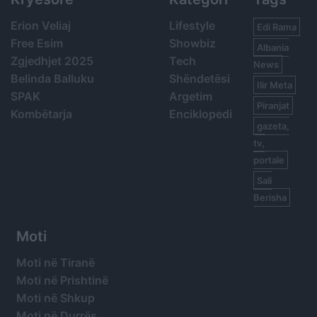
Erion Veliaj
Lifestyle
Edi Rama
Free Esim
Showbiz
Albania
Zgjedhjet 2025
Tech
News
Belinda Balluku
Shëndetësi
Ilir Meta
SPAK
Argetim
Piranjat
Kombëtarja
Enciklopedi
gazeta,
tv,
portale
Sali
Berisha
Moti
Moti në Tiranë
Moti në Prishtinë
Moti në Shkup
Moti në Durrës