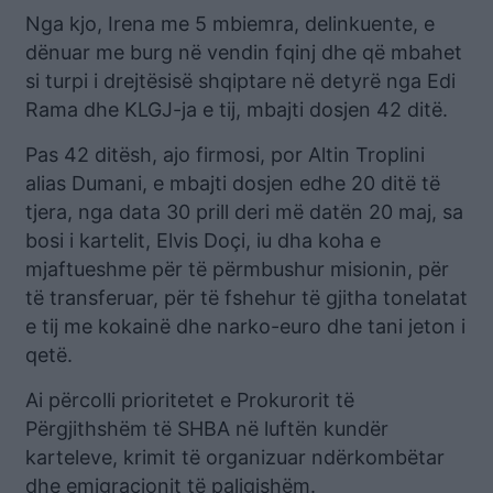
Nga kjo, Irena me 5 mbiemra, delinkuente, e
dënuar me burg në vendin fqinj dhe që mbahet
si turpi i drejtësisë shqiptare në detyrë nga Edi
Rama dhe KLGJ-ja e tij, mbajti dosjen 42 ditë.
Pas 42 ditësh, ajo firmosi, por Altin Troplini
alias Dumani, e mbajti dosjen edhe 20 ditë të
tjera, nga data 30 prill deri më datën 20 maj, sa
bosi i kartelit, Elvis Doçi, iu dha koha e
mjaftueshme për të përmbushur misionin, për
të transferuar, për të fshehur të gjitha tonelatat
e tij me kokainë dhe narko-euro dhe tani jeton i
qetë.
Ai përcolli prioritetet e Prokurorit të
Përgjithshëm të SHBA në luftën kundër
karteleve, krimit të organizuar ndërkombëtar
dhe emigracionit të paligjshëm.