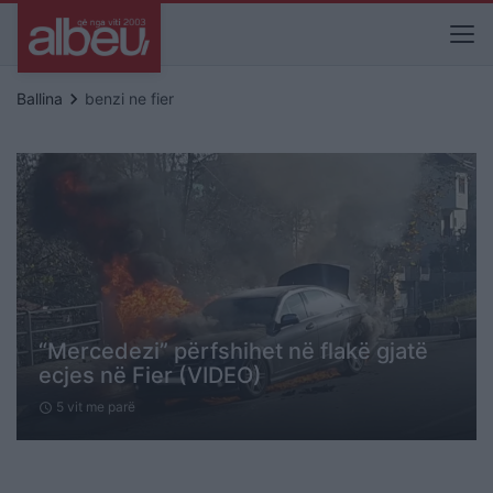
keyboard_arrow_right
Ballina
benzi ne fier
“Mercedezi” përfshihet në flakë gjatë
ecjes në Fier (VIDEO)
5 vit me parë
schedule