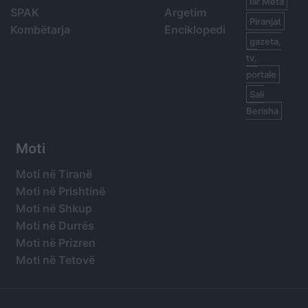
Ilir Meta
SPAK
Argetim
Piranjat
Kombëtarja
Enciklopedi
gazeta,
tv,
portale
Sali
Berisha
Moti
Moti në Tiranë
Moti në Prishtinë
Moti në Shkup
Moti në Durrës
Moti në Prizren
Moti në Tetovë