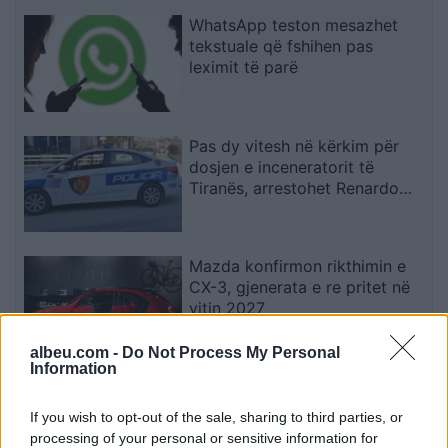
WhatsApp teston mesazhet
tekstuale që fshihen pas
leximit të parë
Pas dy vitesh në kërkim për
dosjen e inceneratorit të
Tiranës, arrestohet Renardo
Nallbani në Palasë
Mazda konfirmon rikthimin e
CX-3, gjenerata e re pritet në
vitin 2027
albeu.com -
Do Not Process My Personal
Information
Valverde rrëfen befasinë nga
Mourinho: Nuk e mendoja se
If you wish to opt-out of the sale, sharing to third parties, or
do të ishte kështu
processing of your personal or sensitive information for