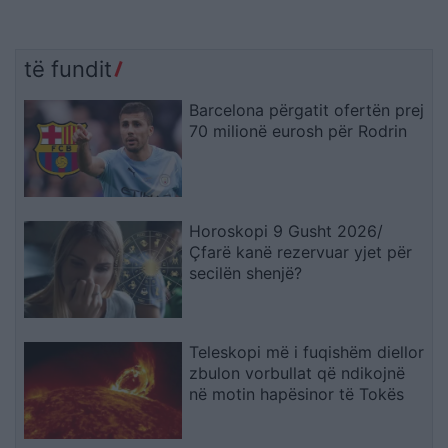
të fundit
Barcelona përgatit ofertën prej
70 milionë eurosh për Rodrin
Horoskopi 9 Gusht 2026/
Çfarë kanë rezervuar yjet për
secilën shenjë?
Teleskopi më i fuqishëm diellor
zbulon vorbullat që ndikojnë
në motin hapësinor të Tokës