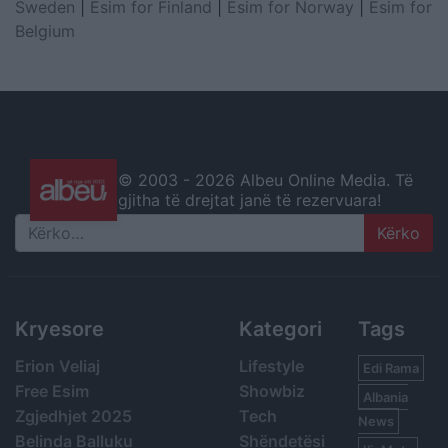
Sweden
|
Esim for Finland
|
Esim for Norway
|
Esim for
Belgium
© 2003 -
2026 Albeu Online Media. Të
gjitha të drejtat janë të rezervuara!
Search
Kryesore
Kategori
Tags
Erion Veliaj
Lifestyle
Edi Rama
Free Esim
Showbiz
Albania
Zgjedhjet 2025
Tech
News
Belinda Balluku
Shëndetësi