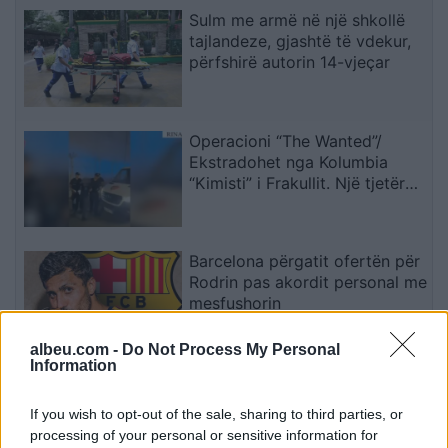
Sulm me armë në një shkollë
tajlandeze, gjashtë të vdekur,
përfshirë autorin 14-vjeçar
Operacioni “The Wanted”/
Ekstradohet nga Kolumbia
“Kimisti” i Frakullit. Një tjetër
person sillet në Shqipëri nga
Italia, i kërkuar për vepra të
rënda penale (VIDEO)
Barcelona përgatit ofertën për
Rodrin pas akordit personal me
mesfushorin
albeu.com -
Do Not Process My Personal
Information
Fluks në Morinë, mbi 422 mijë
udhëtarë në korrik dhe 90 mijë
If you wish to opt-out of the sale, sharing to third parties, or
hyrje në pesë ditët e para të
processing of your personal or sensitive information for
gushtit