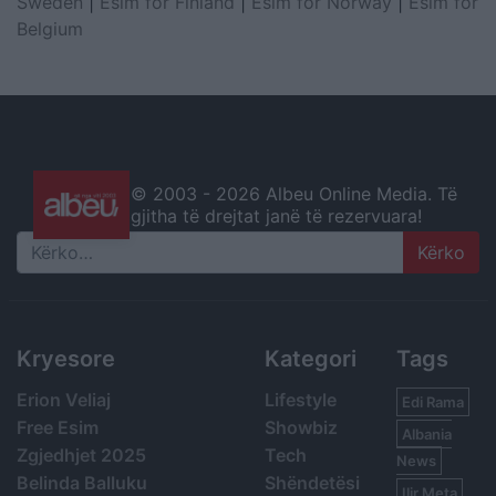
Sweden
|
Esim for Finland
|
Esim for Norway
|
Esim for
Belgium
© 2003 -
2026 Albeu Online Media. Të
gjitha të drejtat janë të rezervuara!
Search
Kryesore
Kategori
Tags
Erion Veliaj
Lifestyle
Edi Rama
Free Esim
Showbiz
Albania
Zgjedhjet 2025
Tech
News
Belinda Balluku
Shëndetësi
Ilir Meta