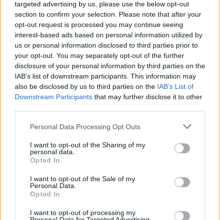
targeted advertising by us, please use the below opt-out
section to confirm your selection. Please note that after your
opt-out request is processed you may continue seeing
interest-based ads based on personal information utilized by
us or personal information disclosed to third parties prior to
your opt-out. You may separately opt-out of the further
disclosure of your personal information by third parties on the
IAB’s list of downstream participants. This information may
also be disclosed by us to third parties on the
IAB’s List of
Downstream Participants
that may further disclose it to other
third parties.
Personal Data Processing Opt Outs
I want to opt-out of the Sharing of my
personal data.
Opted In
I want to opt-out of the Sale of my
Personal Data.
Opted In
Esim for Global
|
Esim for Europe
|
Esim for Caribbean
I want to opt-out of processing my
|
Esim for USA
|
Esim for Italy
|
Esim for Spain
|
Esim
Personal Data for Targeted Advertising.