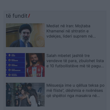
të fundit
Mediat në Iran: Mojtaba
Khamenei në shtratin e
vdekjes, lideri suprem në
gjendje të rëndë shëndetësore
Salah mbetet jashtë tre
vendeve të para, zbulohet lista
e 10 futbollistëve më të paguar
në Turqi
Mësuesja ime u qëllua teksa po
më fliste”, dëshmia e nxënëses
që shpëtoi nga masakra në
Tajlandë