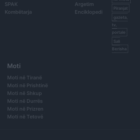
SPAK
Argetim
Piranjat
Kombëtarja
Enciklopedi
gazeta,
tv,
portale
Sali
Berisha
Moti
Moti në Tiranë
Moti në Prishtinë
Moti në Shkup
Moti në Durrës
Moti në Prizren
Moti në Tetovë