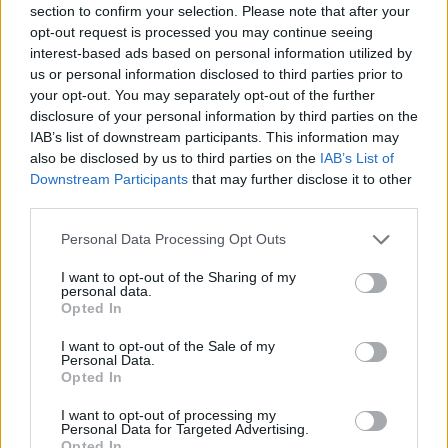
section to confirm your selection. Please note that after your
opt-out request is processed you may continue seeing
interest-based ads based on personal information utilized by
us or personal information disclosed to third parties prior to
your opt-out. You may separately opt-out of the further
disclosure of your personal information by third parties on the
IAB’s list of downstream participants. This information may
also be disclosed by us to third parties on the
IAB’s List of
Downstream Participants
that may further disclose it to other
third parties.
Personal Data Processing Opt Outs
I want to opt-out of the Sharing of my
personal data.
Opted In
I want to opt-out of the Sale of my
Personal Data.
Opted In
Esim for Global
|
Esim for Europe
|
Esim for Caribbean
|
Esim for USA
|
Esim for Italy
|
Esim for Spain
|
Esim
I want to opt-out of processing my
for Turkey
|
Esim for Germany
|
Esim for Greece
|
Esim
Personal Data for Targeted Advertising.
Opted In