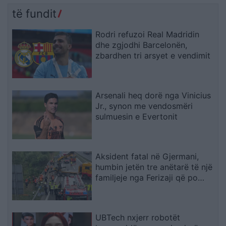
të fundit
Rodri refuzoi Real Madridin
dhe zgjodhi Barcelonën,
zbardhen tri arsyet e vendimit
Arsenali heq dorë nga Vinicius
Jr., synon me vendosmëri
sulmuesin e Evertonit
Aksident fatal në Gjermani,
humbin jetën tre anëtarë të një
familjeje nga Ferizaji që po
ktheheshin nga Kosova
UBTech nxjerr robotët