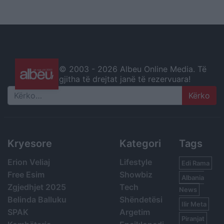
© 2003 -
2026 Albeu Online Media. Të
gjitha të drejtat janë të rezervuara!
Search
Kryesore
Kategori
Tags
Erion Veliaj
Lifestyle
Edi Rama
Free Esim
Showbiz
Albania
Zgjedhjet 2025
Tech
News
Belinda Balluku
Shëndetësi
Ilir Meta
SPAK
Argetim
Piranjat