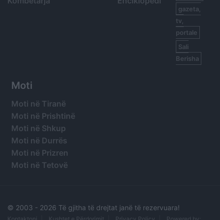
Kombëtarja
Enciklopedi
gazeta,
tv,
portale
Sali
Berisha
Moti
Moti në Tiranë
Moti në Prishtinë
Moti në Shkup
Moti në Durrës
Moti në Prizren
Moti në Tetovë
© 2003 -
2026 Të gjitha të drejtat janë të rezervuara!
Kontaktoni
Kushtet e Përdorimit
Privacy Policy
Powered by: