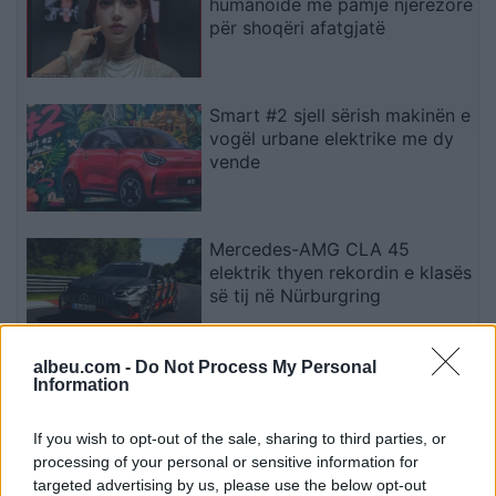
humanoidë me pamje njerëzore
për shoqëri afatgjatë
Smart #2 sjell sërish makinën e
vogël urbane elektrike me dy
vende
Mercedes-AMG CLA 45
elektrik thyen rekordin e klasës
së tij në Nürburgring
albeu.com -
Do Not Process My Personal
Teleskopi më i fuqishëm diellor
Information
zbulon vorbullat që ndikojnë
në motin hapësinor dhe Tokë
If you wish to opt-out of the sale, sharing to third parties, or
processing of your personal or sensitive information for
targeted advertising by us, please use the below opt-out