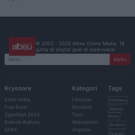
© 2003 -
2026 Albeu Online Media. Të
gjitha të drejtat janë të rezervuara!
Search
Kryesore
Kategori
Tags
Erion Veliaj
Lifestyle
Edi Rama
Free Esim
Showbiz
Albania
Zgjedhjet 2025
Tech
News
Belinda Balluku
Shëndetësi
Ilir Meta
SPAK
Argetim
Piranjat