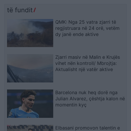
përhapën drejt malit
raportohen shpërthime
armatimesh
të fundit
QMK: Nga 25 vatra zjarri të
regjistruara në 24 orë, vetëm
dy janë ende aktive
Zjarri masiv në Malin e Krujës
vihet nën kontroll/ Mbrojtja:
Aktualisht një vatër aktive
Barcelona nuk heq dorë nga
Julian Alvarez, çështja kalon në
momentin kyç
Elbasani promovon talentin e