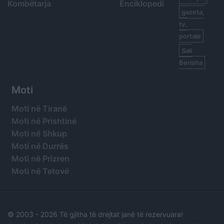
Kombëtarja
Enciklopedi
gazeta,
tv,
portale
Sali
Berisha
Moti
Moti në Tiranë
Moti në Prishtinë
Moti në Shkup
Moti në Durrës
Moti në Prizren
Moti në Tetovë
© 2003 -
2026 Të gjitha të drejtat janë të rezervuara!