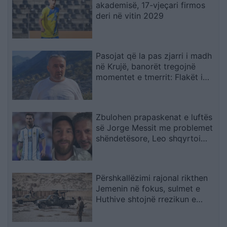
akademisë, 17-vjeçari firmos
deri në vitin 2029
Pasojat që la pas zjarri i madh
në Krujë, banorët tregojnë
momentet e tmerrit: Flakët i
kemi mbajtur vetë nën kontroll,
zjarrfikësja fiku vetëm vatrat e
vogla (VIDEO)
Zbulohen prapaskenat e luftës
së Jorge Messit me problemet
shëndetësore, Leo shqyrtoi
largimin nga Botërori
Përshkallëzimi rajonal rikthen
Jemenin në fokus, sulmet e
Huthive shtojnë rrezikun e
zgjerimit të luftës