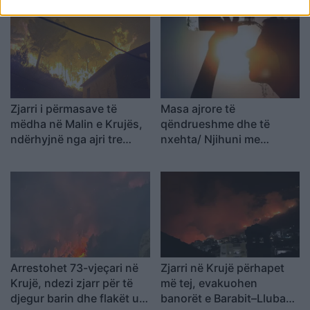
dhe kamionit
Zjarri i përmasave të
Masa ajrore të
mëdha në Malin e Krujës,
qëndrueshme dhe të
ndërhyjnë nga ajri tre
nxehta/ Njihuni me
helikopterë dhe droni
parashikimin e motit 9
Bayraktar
Gusht 2026, ja qytetet ku
termometri do të shënojë
41 gradë
Arrestohet 73-vjeçari në
Zjarri në Krujë përhapet
Krujë, ndezi zjarr për të
më tej, evakuohen
djegur barin dhe flakët u
banorët e Barabit–Lluban,