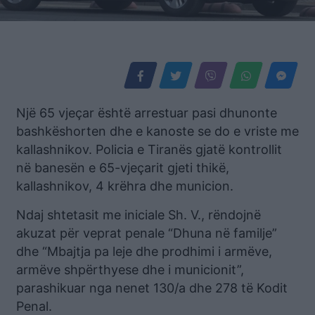
Një 65 vjeçar është arrestuar pasi dhunonte
bashkëshorten dhe e kanoste se do e vriste me
kallashnikov. Policia e Tiranës gjatë kontrollit
në banesën e 65-vjeçarit gjeti thikë,
kallashnikov, 4 krëhra dhe municion.
Ndaj shtetasit me iniciale Sh. V., rëndojnë
akuzat për veprat penale “Dhuna në familje”
dhe “Mbajtja pa leje dhe prodhimi i armëve,
armëve shpërthyese dhe i municionit”,
parashikuar nga nenet 130/a dhe 278 të Kodit
Penal.