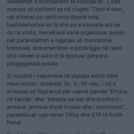
Shërbimet e Komisariatit të Policisë Nr. 1, pas
marrjes së njoftimit se në rrugën “Tomi Kristo”,
një shtetas po ushtronte dhunë ndaj
bashkëshortes së tij dhe po e kanoste atë se
do ta vriste, menjëherë kanë organizuar punën
për parandalimin e ngjarjes së mundshme
kriminale, dokumentimin e plotë ligjor të rastit
dhe vënien e autorit të dyshuar përpara
përgjegjësisë penale.
Si rezultat i veprimeve të shpejta është bërë
neutralizimi i shtetasit Sh. V., 65 vjeç, i cili u
arrestua në flagrancë për veprat penale “Dhuna
në familje” dhe “Mbajtja pa leje dhe prodhimi i
armëve, armëve shpërthyese dhe i municionit”,
parashikuar nga nenet 130/a dhe 278 të Kodit
Penal.