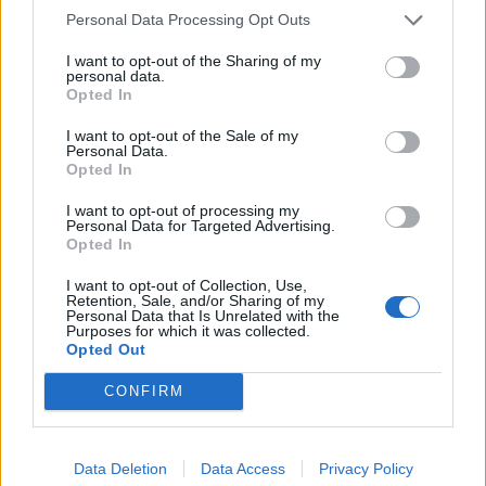
Personal Data Processing Opt Outs
I want to opt-out of the Sharing of my
personal data.
Opted In
I want to opt-out of the Sale of my
Personal Data.
Pasojat që la pas zjarri i
Vrasja e 20-vjeçarit në
Opted In
madh në Krujë, banorët
Korçë/ Zbardhet dëshmia
tregojnë momentet e
e autorit, shkak ngacmimi
I want to opt-out of processing my
Personal Data for Targeted Advertising.
tmerrit: Flakët i kemi
i të dashurës nga viktima
Opted In
mbajtur vetë nën kontroll,
zjarrfikësja fiku vetëm
I want to opt-out of Collection, Use,
vatrat e vogla (VIDEO)
Retention, Sale, and/or Sharing of my
Personal Data that Is Unrelated with the
Purposes for which it was collected.
Opted Out
CONFIRM
Aksident në Peru/
Zjarr masiv mes Andon
Trembëdhjetë të vdekur
Poçit dhe Hundëkuqit,
dhe katër të plagosur në
flakët kërcënojnë zonat e
Data Deletion
Data Access
Privacy Policy
përplasjen midis furgonit
banuara