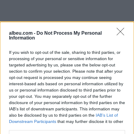
albeu.com -
Do Not Process My Personal
Information
If you wish to opt-out of the sale, sharing to third parties, or
processing of your personal or sensitive information for
targeted advertising by us, please use the below opt-out
section to confirm your selection. Please note that after your
opt-out request is processed you may continue seeing
Shtuar
më
7.12.2024 17:24
interest-based ads based on personal information utilized by
Tags:
,
us or personal information disclosed to third parties prior to
dhune
tirane
your opt-out. You may separately opt-out of the further
disclosure of your personal information by third parties on the
IAB’s list of downstream participants. This information may
also be disclosed by us to third parties on the
IAB’s List of
Downstream Participants
that may further disclose it to other
third parties.