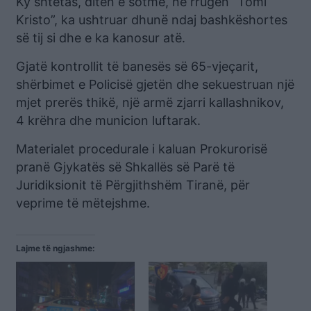
Ky shtetas, ditën e sotme, në rrugën “Tomi
Kristo”, ka ushtruar dhunë ndaj bashkëshortes
së tij si dhe e ka kanosur atë.
Gjatë kontrollit të banesës së 65-vjeçarit,
shërbimet e Policisë gjetën dhe sekuestruan një
mjet prerës thikë, një armë zjarri kallashnikov,
4 krëhra dhe municion luftarak.
Materialet procedurale i kaluan Prokurorisë
pranë Gjykatës së Shkallës së Parë të
Juridiksionit të Përgjithshëm Tiranë, për
veprime të mëtejshme.
Lajme të ngjashme: