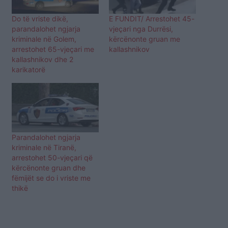
Do të vriste dikë,
E FUNDIT/ Arrestohet 45-
parandalohet ngjarja
vjeçari nga Durrësi,
kriminale në Golem,
kërcënonte gruan me
arrestohet 65-vjeçari me
kallashnikov
kallashnikov dhe 2
karikatorë
Parandalohet ngjarja
kriminale në Tiranë,
arrestohet 50-vjeçari që
kërcënonte gruan dhe
fëmijët se do i vriste me
thikë