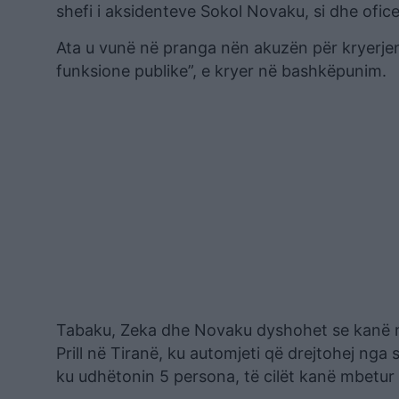
shefi i aksidenteve Sokol Novaku, si dhe ofice
Ata u vunë në pranga nën akuzën për kryerjen
funksione publike”, e kryer në bashkëpunim.
Tabaku, Zeka dhe Novaku dyshohet se kanë mar
Prill në Tiranë, ku automjeti që drejtohej nga
ku udhëtonin 5 persona, të cilët kanë mbetur 