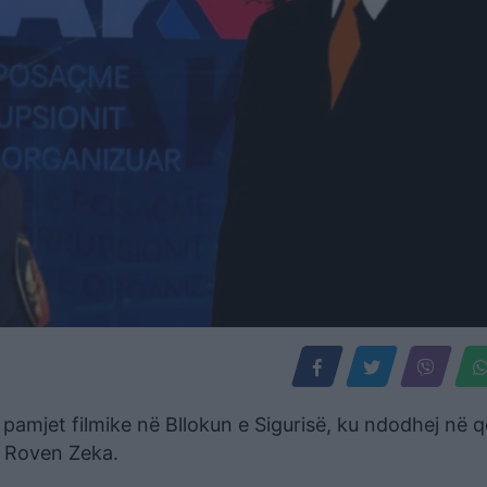
amjet filmike në Bllokun e Sigurisë, ku ndodhej në qe
ë, Roven Zeka.