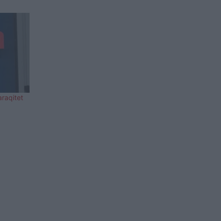
araqitet