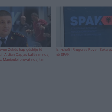
Roven Zekës hap çështje të
Ish-shefi i Rrugores Roven Zeka p
ti i Ardian Çapjas kallëzim ndaj
në SPAK
: Manipuloi provat ndaj tim