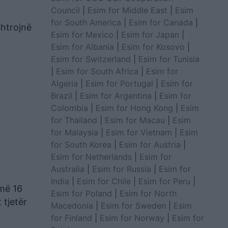
Council
|
Esim for Middle East
|
Esim
for South America
|
Esim for Canada
|
shtrojnë
Esim for Mexico
|
Esim for Japan
|
Esim for Albania
|
Esim for Kosovo
|
Esim for Switzerland
|
Esim for Tunisia
|
Esim for South Africa
|
Esim for
Algeria
|
Esim for Portugal
|
Esim for
Brazil
|
Esim for Argentina
|
Esim for
Colombia
|
Esim for Hong Kong
|
Esim
for Thailand
|
Esim for Macau
|
Esim
for Malaysia
|
Esim for Vietnam
|
Esim
for South Korea
|
Esim for Austria
|
Esim for Netherlands
|
Esim for
Australia
|
Esim for Russia
|
Esim for
India
|
Esim for Chile
|
Esim for Peru
|
 më 16
Esim for Poland
|
Esim for North
 tjetër
Macedonia
|
Esim for Sweden
|
Esim
for Finland
|
Esim for Norway
|
Esim for