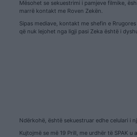
Mësohet se sekuestrimi i pamjeve filmike, ësh
marrë kontakt me Roven Zekën.
Sipas mediave, kontakt me shefin e Rrugores k
që nuk lejohet nga ligji pasi Zeka është i dys
Ndërkohë, është sekuestruar edhe celulari i nj
Kujtojmë se më 19 Prill, me urdhër të SPAK u a