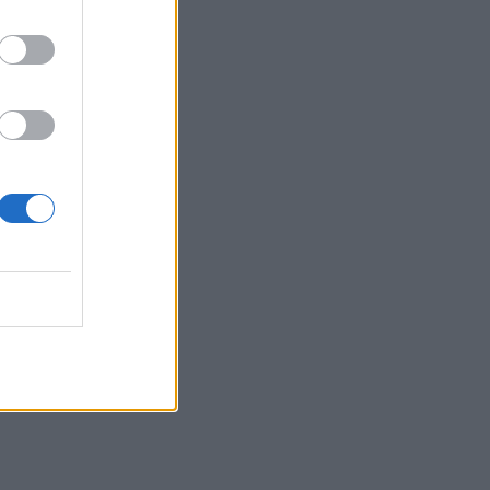
jetet
ëm
it aktiv
 ka
htetases
ohej
nave të
atë
ë kanë
ë ishin