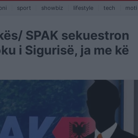
oni
sport
showbiz
lifestyle
tech
moti
ekës/ SPAK sekuestron
ku i Sigurisë, ja me kë