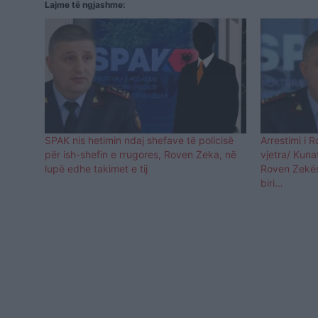
Lajme të ngjashme:
SPAK nis hetimin ndaj shefave të policisë
Arrestimi i 
për ish-shefin e rrugores, Roven Zeka, në
vjetra/ Kuna
lupë edhe takimet e tij
Roven Zekës
biri…