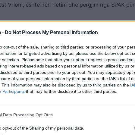
gest Vrioni, është nën hetim dhe përgjim nga SPAK për
icisë Rrugore i kanë kërkuar familjarëve të shoferes 
estimin e saj.
 -
Do Not Process My Personal Information
ar të dorëzohej brenda një kohe të shkurtër dhe ësh
to opt-out of the sale, sharing to third parties, or processing of your per
mën e personave të tjerë dhe i është dorëzuar njërit 
formation for targeted advertising by us, please use the below opt-out s
r selection. Please note that after your opt-out request is processed y
eing interest-based ads based on personal information utilized by us or
ënë OPGJ-së Edison Tabaku, pranë banesës së tij. Më p
disclosed to third parties prior to your opt-out. You may separately opt-
losure of your personal information by third parties on the IAB’s list of
 lokal pranë komisariatit të Policisë Rrugore dhe i ka
. This information may also be disclosed by us to third parties on the
IA
persona të tjerë mbi kokë”.
Participants
that may further disclose it to other third parties.
bakut ka rezultuar se ai ka komunikime me shefat e tij
t e tjera do t’i siguronte më vonë nga Vrioni, të cilin
l Data Processing Opt Outs
.
o opt-out of the Sharing of my personal data.
 ka ndodhur një aksident rrugor, ku dy automjete jan