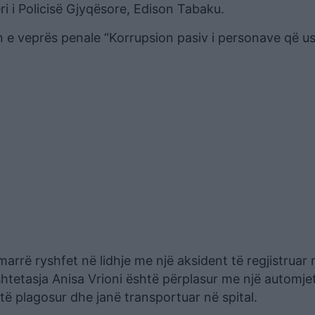
ri i Policisë Gjyqësore, Edison Tabaku.
 e veprës penale “Korrupsion pasiv i personave që u
rë ryshfet në lidhje me një aksident të regjistruar
 shtetasja Anisa Vrioni është përplasur me një automjet
të plagosur dhe janë transportuar në spital.