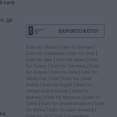
së kanë
i, gjë
Esim for Global
|
Esim for Europe
|
Esim for Caribbean
|
Esim for USA
|
Esim for Italy
|
Esim for Spain
|
Esim
for Turkey
|
Esim for Germany
|
Esim
for Greece
|
Esim for Asia
|
Esim for
World Cup 2026
|
Esim for Saudi
Arabia
|
Esim for Egypt
|
Esim for
United Arab Emirates
|
Esim for
Balkans
|
Esim for Morocco
|
Esim for
China
|
Esim for United Kingdom
|
Esim
for Africa
|
Esim for Latin America
|
eka,
Esim for GCC Gulf Cooperation