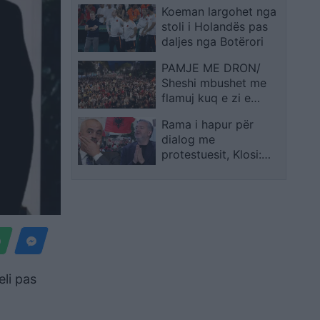
Koeman largohet nga
destabilitetit të vendit
stoli i Holandës pas
daljes nga Botërori
PAMJE ME DRON/
Sheshi mbushet me
flamuj kuq e zi e
pankarta, qytetarët
Rama i hapur për
kërkojnë dorëheqjen
dialog me
pa kushte të Ramës
protestuesit, Klosi:
Nuk negociohet
dorëheqja e qeverisë
li pas