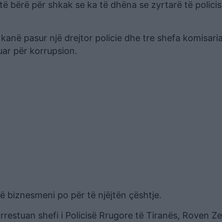
të bërë për shkak se ka të dhëna se zyrtarë të polici
anë pasur një drejtor policie dhe tre shefa komisariat
huar për korrupsion.
ë biznesmeni po për të njëjtën çështje.
rrestuan shefi i Policisë Rrugore të Tiranës, Roven Z