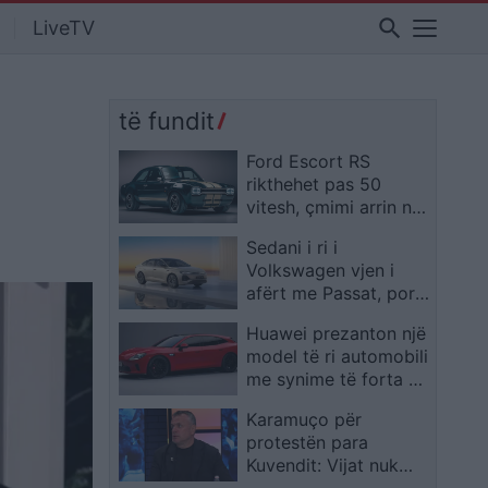
search
LiveTV
të fundit
Ford Escort RS
rikthehet pas 50
vitesh, çmimi arrin në
340 mijë euro
Sedani i ri i
Volkswagen vjen i
afërt me Passat, por
me një emërtim tjetër
Huawei prezanton një
model të ri automobili
me synime të forta në
treg
Karamuço për
protestën para
Kuvendit: Vijat nuk
duhen kapërcyer drejt