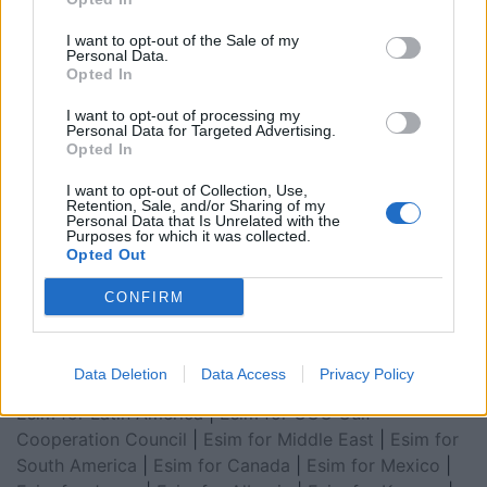
I want to opt-out of the Sale of my
Personal Data.
Opted In
I want to opt-out of processing my
Personal Data for Targeted Advertising.
Opted In
I want to opt-out of Collection, Use,
Retention, Sale, and/or Sharing of my
Personal Data that Is Unrelated with the
Esim for Global
|
Esim for Europe
|
Esim for Caribbean
Purposes for which it was collected.
Opted Out
|
Esim for USA
|
Esim for Italy
|
Esim for Spain
|
Esim
for Turkey
|
Esim for Germany
|
Esim for Greece
|
Esim
CONFIRM
for Asia
|
Esim for World Cup 2026
|
Esim for Saudi
Arabia
|
Esim for Egypt
|
Esim for United Arab
Emirates
|
Esim for Balkans
|
Esim for Morocco
|
Esim
Data Deletion
Data Access
Privacy Policy
for China
|
Esim for United Kingdom
|
Esim for Africa
|
Esim for Latin America
|
Esim for GCC Gulf
Cooperation Council
|
Esim for Middle East
|
Esim for
South America
|
Esim for Canada
|
Esim for Mexico
|