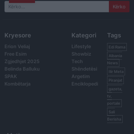
Search
Kryesore
Kategori
Tags
Erion Veliaj
Lifestyle
Edi Rama
Free Esim
Showbiz
Albania
Zgjedhjet 2025
Tech
News
Belinda Balluku
Shëndetësi
Ilir Meta
SPAK
Argetim
Piranjat
Kombëtarja
Enciklopedi
gazeta,
tv,
portale
Sali
Berisha