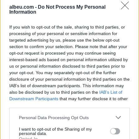
albeu.com -
Do Not Process My Personal
Information
Lamine Yamal i mbyll
hapësirat, talenti suedez drejt
If you wish to opt-out of the sale, sharing to third parties, or
largimit nga Barcelona
processing of your personal or sensitive information for
targeted advertising by us, please use the below opt-out
section to confirm your selection. Please note that after your
opt-out request is processed you may continue seeing
Video/ Tragjedi në Ceuta, i riu
interest-based ads based on personal information utilized by
që po tentonte të kalonte
us or personal information disclosed to third parties prior to
ilegalisht nga Maroku me
your opt-out. You may separately opt-out of the further
parashutë bie në det dhe vdes
disclosure of your personal information by third parties on the
IAB’s list of downstream participants. This information may
also be disclosed by us to third parties on the
IAB’s List of
Downstream Participants
that may further disclose it to other
third parties.
Personal Data Processing Opt Outs
I want to opt-out of the Sharing of my
personal data.
Opted In