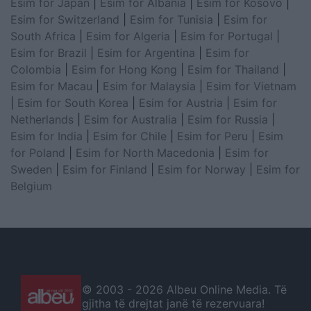
Esim for Japan
|
Esim for Albania
|
Esim for Kosovo
|
Esim for Switzerland
|
Esim for Tunisia
|
Esim for
South Africa
|
Esim for Algeria
|
Esim for Portugal
|
Esim for Brazil
|
Esim for Argentina
|
Esim for
Colombia
|
Esim for Hong Kong
|
Esim for Thailand
|
Esim for Macau
|
Esim for Malaysia
|
Esim for Vietnam
|
Esim for South Korea
|
Esim for Austria
|
Esim for
Netherlands
|
Esim for Australia
|
Esim for Russia
|
Esim for India
|
Esim for Chile
|
Esim for Peru
|
Esim
for Poland
|
Esim for North Macedonia
|
Esim for
Sweden
|
Esim for Finland
|
Esim for Norway
|
Esim for
Belgium
© 2003 -
2026 Albeu Online Media. Të
gjitha të drejtat janë të rezervuara!