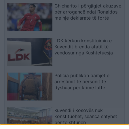
Chicharito i përgjigjet akuzave
për arrogancë ndaj Ronaldos
me një deklaratë të fortë
LDK kërkon konstituimin e
Kuvendit brenda afatit të
vendosur nga Kushtetuesja
Policia publikon pamjet e
arrestimit të personit të
dyshuar për krime lufte
Kuvendi i Kosovës nuk
konstituohet, seanca shtyhet
për të shtunën