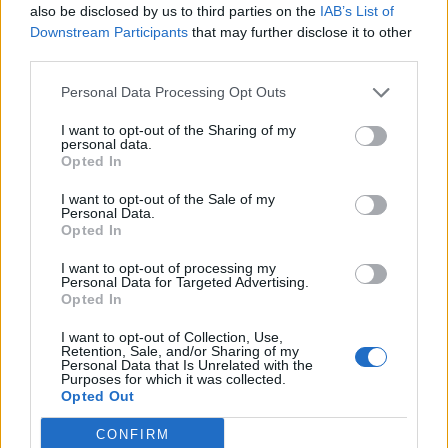
also be disclosed by us to third parties on the
IAB’s List of
Downstream Participants
that may further disclose it to other
third parties.
Hetimet për dosjen
FOTOLAJM/ Deklaratat e
“Balluku”/ SPAK ushtron
Zelenskyt për Kosovën,
Personal Data Processing Opt Outs
kontrolle në kompaninë
Prishtina heq banderolën
“Atelier 4”, sekuestrohet
gjigande me mbishkrimin
I want to opt-out of the Sharing of my
personal data.
projekti i arredimit të vilës
‘Free Ukraine’
Opted In
luksoze
I want to opt-out of the Sale of my
Personal Data.
Opted In
I want to opt-out of processing my
Personal Data for Targeted Advertising.
Misteri “Armando Broja”
Ngjarje tragjike në Ksamil/
Opted In
në Angli, çfarë po ndodh
Babai godet
me sulmuesin e
aksidentalisht vajzën 4-
I want to opt-out of Collection, Use,
Retention, Sale, and/or Sharing of my
Kombëtares?
vjeçare me makinë, fëmija
Personal Data that Is Unrelated with the
Purposes for which it was collected.
humb jetën
Opted Out
CONFIRM