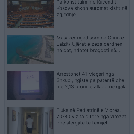
Pa konstituimin e Kuvendit,
Kosova shkon automatikisht në
zgjedhje
Masakër mjedisore në Gjirin e
Lalzit/ Ujërat e zeza derdhen
në det, ndotet bregdeti në
kulmin e sezonit
Arrestohet 41-vjeçari nga
Shkupi, ngiste pa patentë dhe
me 2,13 promilë alkool në gjak
Fluks në Pediatrinë e Vlorës,
70-80 vizita ditore nga virozat
dhe alergjitë te fëmijët