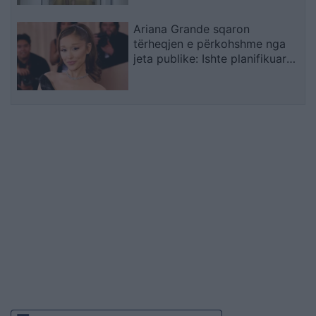
Ariana Grande sqaron
tërheqjen e përkohshme nga
jeta publike: Ishte planifikuar
prej kohësh, jo një vendim
impulsiv