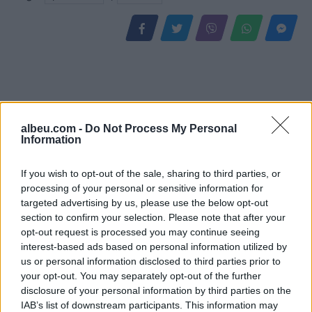
albeu.com -
Do Not Process My Personal
Information
If you wish to opt-out of the sale, sharing to third parties, or
processing of your personal or sensitive information for
Vijon beteja me flakët në
Masakër mjedisore në
targeted advertising by us, please use the below opt-out
Mallakastër, era e fortë
Gjirin e Lalzit/ Ujërat e
section to confirm your selection. Please note that after your
aktivizon sërish zjarrin në
zeza derdhen në det,
opt-out request is processed you may continue seeing
Drenie
ndotet bregdeti në kulmin
interest-based ads based on personal information utilized by
e sezonit
us or personal information disclosed to third parties prior to
your opt-out. You may separately opt-out of the further
disclosure of your personal information by third parties on the
IAB’s list of downstream participants. This information may