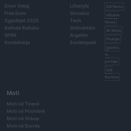
Erion Veliaj
Lifestyle
Edi Rama
Free Esim
Showbiz
Albania
Zgjedhjet 2025
Tech
News
Belinda Balluku
Shëndetësi
Ilir Meta
SPAK
Argetim
Piranjat
Kombëtarja
Enciklopedi
gazeta,
tv,
portale
Sali
Berisha
Moti
Moti në Tiranë
Moti në Prishtinë
Moti në Shkup
Moti në Durrës