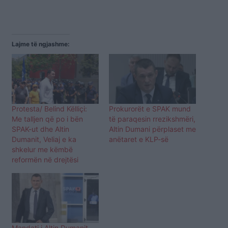
Lajme të ngjashme:
Protesta/ Belind Këlliçi:
Prokurorët e SPAK mund
Me talljen që po i bën
të paraqesin rrezikshmëri,
SPAK-ut dhe Altin
Altin Dumani përplaset me
Dumanit, Veliaj e ka
anëtaret e KLP-së
shkelur me këmbë
reformën në drejtësi
Mandati i Altin Dumanit