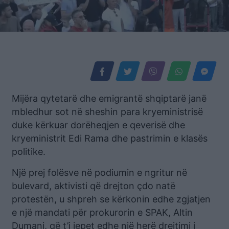
Mijëra qytetarë dhe emigrantë shqiptarë janë
mbledhur sot në sheshin para kryeministrisë
duke kërkuar dorëheqjen e qeverisë dhe
kryeministrit Edi Rama dhe pastrimin e klasës
politike.
Një prej folësve në podiumin e ngritur në
bulevard, aktivisti që drejton çdo natë
protestën, u shpreh se kërkonin edhe zgjatjen
e një mandati për prokurorin e SPAK, Altin
Dumani, që t’i jepet edhe një herë drejtimi i