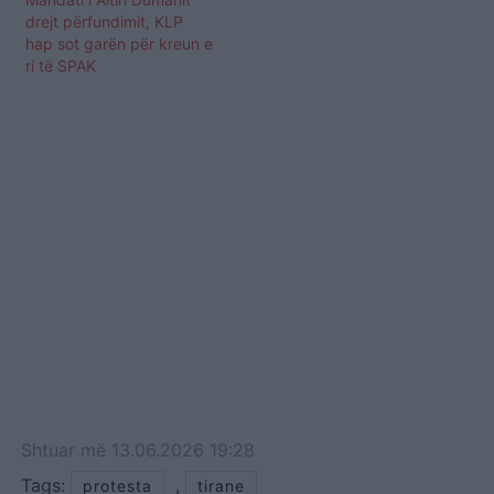
drejt përfundimit, KLP
hap sot garën për kreun e
ri të SPAK
Shtuar
më
13.06.2026 19:28
Tags:
,
protesta
tirane