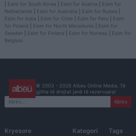
|
Esim for South Korea
|
Esim for Austria
|
Esim for
Netherlands
|
Esim for Australia
|
Esim for Russia
|
Esim for India
|
Esim for Chile
|
Esim for Peru
|
Esim
for Poland
|
Esim for North Macedonia
|
Esim for
Sweden
|
Esim for Finland
|
Esim for Norway
|
Esim for
Belgium
© 2003 -
2026 Albeu Online Media. Të
gjitha të drejtat janë të rezervuara!
Search
Kryesore
Kategori
Tags