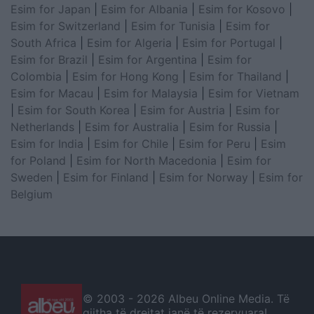
Esim for Japan
|
Esim for Albania
|
Esim for Kosovo
|
Esim for Switzerland
|
Esim for Tunisia
|
Esim for
South Africa
|
Esim for Algeria
|
Esim for Portugal
|
Esim for Brazil
|
Esim for Argentina
|
Esim for
Colombia
|
Esim for Hong Kong
|
Esim for Thailand
|
Esim for Macau
|
Esim for Malaysia
|
Esim for Vietnam
|
Esim for South Korea
|
Esim for Austria
|
Esim for
Netherlands
|
Esim for Australia
|
Esim for Russia
|
Esim for India
|
Esim for Chile
|
Esim for Peru
|
Esim
for Poland
|
Esim for North Macedonia
|
Esim for
Sweden
|
Esim for Finland
|
Esim for Norway
|
Esim for
Belgium
© 2003 -
2026 Albeu Online Media. Të
gjitha të drejtat janë të rezervuara!