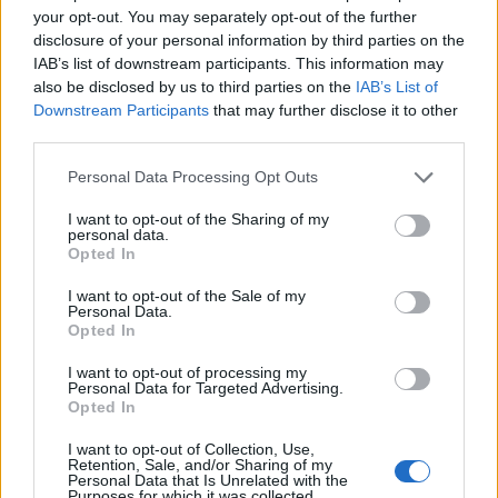
Mallakastrën/ Evakuohen
Korçë, zbardhen detajet e
your opt-out. You may separately opt-out of the further
disa familje në Koilac,
konfliktit dhe gjendet një
disclosure of your personal information by third parties on the
flakët afrohen pranë
thikë pranë viktimës
IAB’s list of downstream participants. This information may
banesave
also be disclosed by us to third parties on the
IAB’s List of
Downstream Participants
that may further disclose it to other
third parties.
Personal Data Processing Opt Outs
I want to opt-out of the Sharing of my
Zelensky pas takimit me
Rama: 1.100 gjoba për
personal data.
Opted In
Vuçiçin: Ukraina nuk e
shpejtësi brenda një jave,
ndryshon qëndrimin, nuk
kamerat e trafikut pritet të
I want to opt-out of the Sale of my
do ta njohë Kosovën
nisin së shpejti
Personal Data.
monitorimin
Opted In
I want to opt-out of processing my
Personal Data for Targeted Advertising.
Opted In
I want to opt-out of Collection, Use,
Retention, Sale, and/or Sharing of my
Personal Data that Is Unrelated with the
Vrasja në Korçë/ 20-
Britania përballet me valën
Purposes for which it was collected.