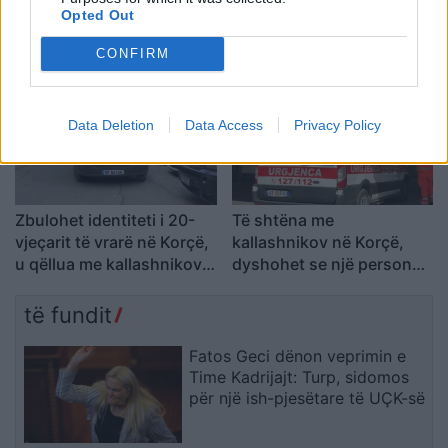
vjeçari u ndoq me
e pestë të të nxehtit,
Opted Out
kallashnikov dhe u
temperaturat mund të
CONFIRM
ekzekutua në një pallat,
shkojnë në 36°C
autori i dyshuar dhe
viktima ishin rritur bashkë
Data Deletion
Data Access
Privacy Policy
Zbulohet identiteti i 20-
Të shtëna me
vjeçarit të vrarë në Korçë,
kallashnikov në Korçë,
u qëllua me kallashnikov
dyshohet se një person
brenda një pallati
ka humbur jetën
të fundit
Fatos Geci dënon veprimin e
Time Kadrijajt: Turp, sidomos
për një ish-pjesëtare të UÇK-së