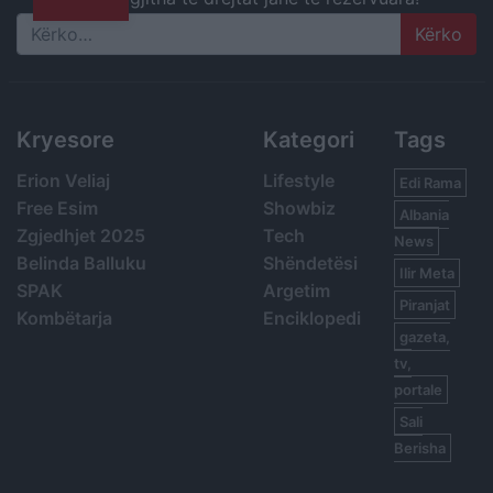
Search
Kryesore
Kategori
Tags
Erion Veliaj
Lifestyle
Edi Rama
Free Esim
Showbiz
Albania
Zgjedhjet 2025
Tech
News
Belinda Balluku
Shëndetësi
Ilir Meta
SPAK
Argetim
Piranjat
Kombëtarja
Enciklopedi
gazeta,
tv,
portale
Sali
Berisha