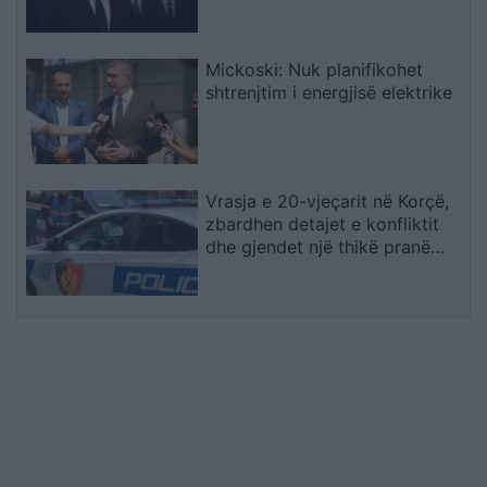
paralajmëron për rrezikun e
zgjedhjeve të reja
Mickoski: Nuk planifikohet
shtrenjtim i energjisë elektrike
Vrasja e 20-vjeçarit në Korçë,
zbardhen detajet e konfliktit
dhe gjendet një thikë pranë
viktimës