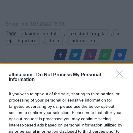
Shtuar
më
1.07.2022 16:36
Tags:
,
,
aksident ne itali
aksident tragjik
e
,
,
reja shqiptare
italia
nderon jete
albeu.com -
Do Not Process My Personal
Information
If you wish to opt-out of the sale, sharing to third parties, or
processing of your personal or sensitive information for
targeted advertising by us, please use the below opt-out
section to confirm your selection. Please note that after your
opt-out request is processed you may continue seeing
interest-based ads based on personal information utilized by
Zjarri përfshin
Vrasja e 20-vjeçarit në
us or personal information disclosed to third parties prior to