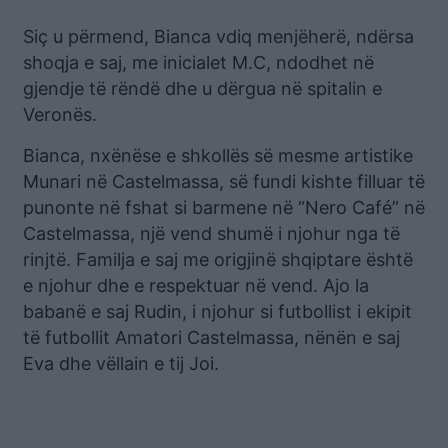
Siç u përmend, Bianca vdiq menjëherë, ndërsa
shoqja e saj, me inicialet M.C, ndodhet në
gjendje të rëndë dhe u dërgua në spitalin e
Veronës.
Bianca, nxënëse e shkollës së mesme artistike
Munari në Castelmassa, së fundi kishte filluar të
punonte në fshat si barmene në “Nero Café” në
Castelmassa, një vend shumë i njohur nga të
rinjtë. Familja e saj me origjinë shqiptare është
e njohur dhe e respektuar në vend. Ajo la
babanë e saj Rudin, i njohur si futbollist i ekipit
të futbollit Amatori Castelmassa, nënën e saj
Eva dhe vëllain e tij Joi.