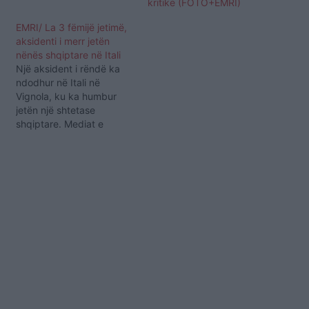
kritike (FOTO+EMRI)
EMRI/ La 3 fëmijë jetimë,
aksidenti i merr jetën
nënës shqiptare në Itali
Një aksident i rëndë ka
ndodhur në Itali në
Vignola, ku ka humbur
jetën një shtetase
shqiptare. Mediat e
vendit fqinj raportojnë se
viktima është Violeta
Caka, 47 vjeç. Gruaja, me
shtetësi italiane me
origjinë shqiptare që
banonte në Marano sipas
një rindërtimi të parë të
fakteve, po udhëtonte
drejt…