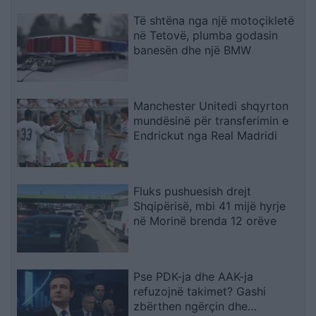
Të shtëna nga një motoçikletë
në Tetovë, plumba godasin
banesën dhe një BMW
Manchester Unitedi shqyrton
mundësinë për transferimin e
Endrickut nga Real Madridi
Fluks pushuesish drejt
Shqipërisë, mbi 41 mijë hyrje
në Morinë brenda 12 orëve
Pse PDK-ja dhe AAK-ja
refuzojnë takimet? Gashi
zbërthen ngërçin dhe