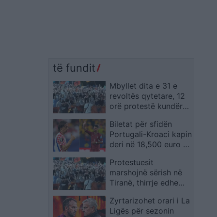
të fundit
Mbyllet dita e 31 e
revoltës qytetare, 12
orë protestë kundër
Ramës dhe qeverisë;
Biletat për sfidën
nesër tubimi i 32-të
Portugali-Kroaci kapin
para SPAK
deri në 18,500 euro në
tregun e zi
Protestuesit
marshojnë sërish në
Tiranë, thirrje edhe
para selisë së PD:
Zyrtarizohet orari i La
Opozitë e shitur!
Ligës për sezonin