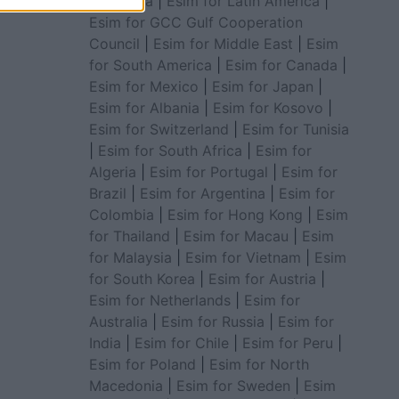
for Africa
|
Esim for Latin America
|
Esim for GCC Gulf Cooperation
Council
|
Esim for Middle East
|
Esim
for South America
|
Esim for Canada
|
Esim for Mexico
|
Esim for Japan
|
Esim for Albania
|
Esim for Kosovo
|
Esim for Switzerland
|
Esim for Tunisia
|
Esim for South Africa
|
Esim for
Algeria
|
Esim for Portugal
|
Esim for
Brazil
|
Esim for Argentina
|
Esim for
Colombia
|
Esim for Hong Kong
|
Esim
for Thailand
|
Esim for Macau
|
Esim
for Malaysia
|
Esim for Vietnam
|
Esim
for South Korea
|
Esim for Austria
|
Esim for Netherlands
|
Esim for
Australia
|
Esim for Russia
|
Esim for
India
|
Esim for Chile
|
Esim for Peru
|
Esim for Poland
|
Esim for North
Macedonia
|
Esim for Sweden
|
Esim