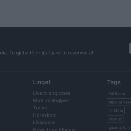
a. Të gjitha të drejtat janë të rezervuara!
Linqet
Tags
Live tv shqiptare
Edi Rama
Moti në Shqipëri
Albania New
Travel
Ilir Meta
Horoskopi
Piranjat
Livescore
gazeta, tv, p
News from Albania