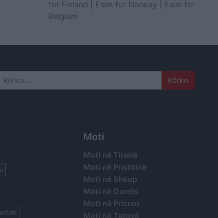
for Finland
|
Esim for Norway
|
Esim for
Belgium
Search
Moti
Moti në Tiranë
Moti në Prishtinë
s
Moti në Shkup
Moti në Durrës
Moti në Prizren
ortale
Moti në Tetovë