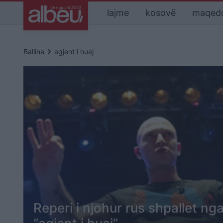
lajme
kosovë
maqed
keyboard_arrow_right
Ballina
agjent i huaj
Reperi i njohur rus shpallet nga