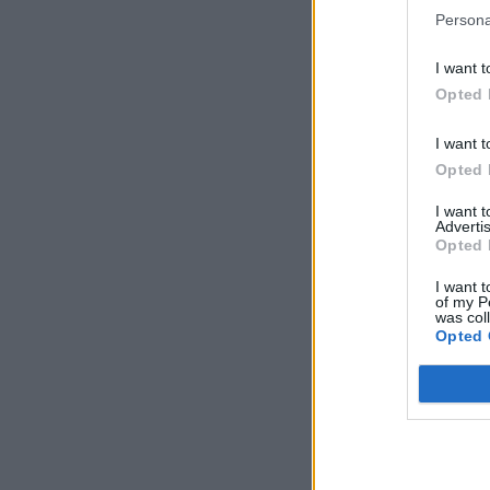
Persona
I want t
Opted 
I want t
Opted 
I want 
Advertis
Opted 
I want t
of my P
was col
Opted 