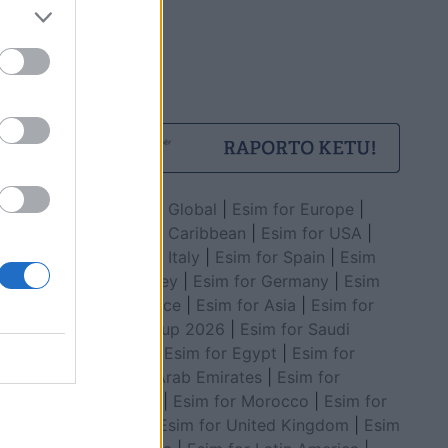
Esim for Global
|
Esim for Europe
|
Esim for Caribbean
|
Esim for USA
|
Esim for Italy
|
Esim for Spain
|
Esim
for Turkey
|
Esim for Germany
|
Esim
for Greece
|
Esim for Asia
|
Esim for
World Cup 2026
|
Esim for Saudi
Arabia
|
Esim for Egypt
|
Esim for
United Arab Emirates
|
Esim for
Balkans
|
Esim for Morocco
|
Esim for
China
|
Esim for United Kingdom
|
Esim