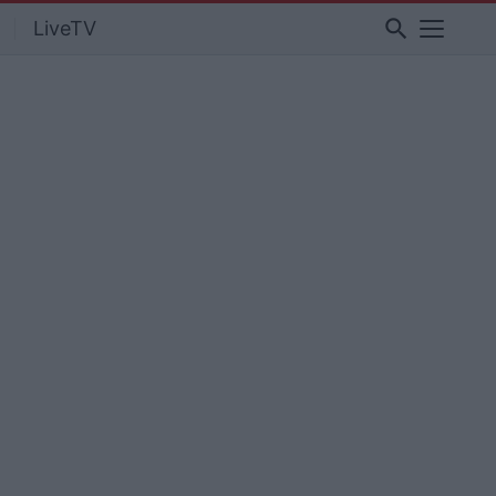
search
LiveTV