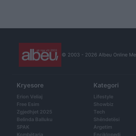
© 2003 -
2026 Albeu Online Medi
Kryesore
Kategori
Erion Veliaj
Lifestyle
Free Esim
Showbiz
Zgjedhjet 2025
Tech
Belinda Balluku
Shëndetësi
SPAK
Argetim
Kombëtarja
Enciklopedi