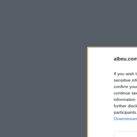
albeu.com
If you wish 
sensitive in
confirm you
continue se
information 
further disc
participants
Downstream 