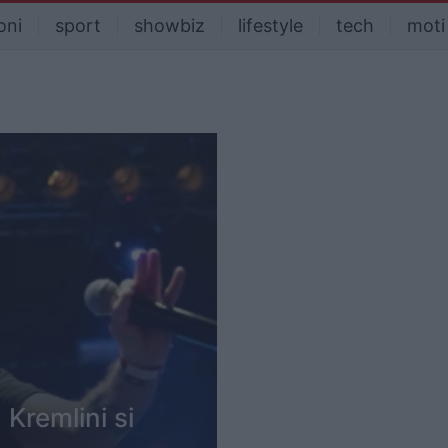
oni
sport
showbiz
lifestyle
tech
moti
 Kremlini si