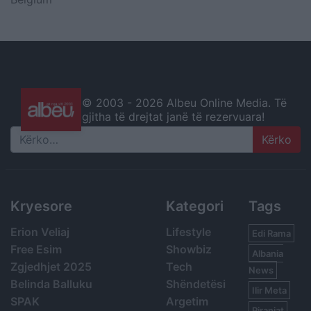
© 2003 -
2026 Albeu Online Media. Të
gjitha të drejtat janë të rezervuara!
Search
Kryesore
Kategori
Tags
Erion Veliaj
Lifestyle
Edi Rama
Free Esim
Showbiz
Albania
Zgjedhjet 2025
Tech
News
Belinda Balluku
Shëndetësi
Ilir Meta
SPAK
Argetim
Piranjat