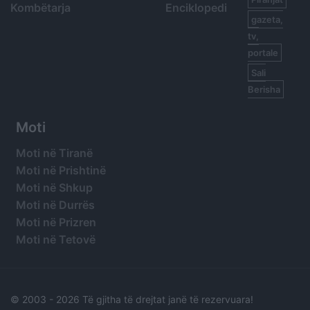
Kombëtarja
Enciklopedi
gazeta,
tv,
portale
Sali
Berisha
Moti
Moti në Tiranë
Moti në Prishtinë
Moti në Shkup
Moti në Durrës
Moti në Prizren
Moti në Tetovë
© 2003 -
2026 Të gjitha të drejtat janë të rezervuara!