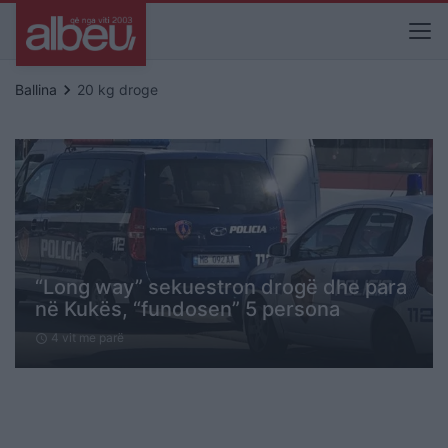
keyboard_arrow_right
Ballina
20 kg droge
“Long way” sekuestron drogë dhe para
në Kukës, “fundosen” 5 persona
4 vit me parë
schedule