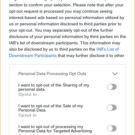
section to confirm your selection. Please note that after your
opt-out request is processed you may continue seeing
interest-based ads based on personal information utilized by
us or personal information disclosed to third parties prior to
your opt-out. You may separately opt-out of the further
disclosure of your personal information by third parties on the
IAB’s list of downstream participants. This information may
also be disclosed by us to third parties on the
IAB’s List of
Downstream Participants
that may further disclose it to other
third parties.
Personal Data Processing Opt Outs
I want to opt-out of the Sharing of my
personal data.
Opted In
I want to opt-out of the Sale of my
Personal Data.
Opted In
Esim for Global
|
Esim for Europe
|
Esim for Caribbean
|
Esim for USA
|
Esim for Italy
|
Esim for Spain
|
Esim
I want to opt-out of processing my
Personal Data for Targeted Advertising.
for Turkey
|
Esim for Germany
|
Esim for Greece
|
Esim