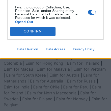
Arabia
|
Esim for Egypt
|
Esim for United Arab
I want to opt-out of Collection, Use,
Emirates
|
Esim for Balkans
|
Esim for Morocco
|
Esim
Retention, Sale, and/or Sharing of my
Personal Data that Is Unrelated with the
for China
|
Esim for United Kingdom
|
Esim for Africa
|
Purposes for which it was collected.
Esim for Latin America
|
Esim for GCC Gulf
Opted Out
Cooperation Council
|
Esim for Middle East
|
Esim for
CONFIRM
South America
|
Esim for Canada
|
Esim for Mexico
|
Esim for Japan
|
Esim for Albania
|
Esim for Kosovo
|
Esim for Switzerland
|
Esim for Tunisia
|
Esim for
Data Deletion
Data Access
Privacy Policy
South Africa
|
Esim for Algeria
|
Esim for Portugal
|
Esim for Brazil
|
Esim for Argentina
|
Esim for
Colombia
|
Esim for Hong Kong
|
Esim for Thailand
|
Esim for Macau
|
Esim for Malaysia
|
Esim for Vietnam
|
Esim for South Korea
|
Esim for Austria
|
Esim for
Netherlands
|
Esim for Australia
|
Esim for Russia
|
Esim for India
|
Esim for Chile
|
Esim for Peru
|
Esim
for Poland
|
Esim for North Macedonia
|
Esim for
Sweden
|
Esim for Finland
|
Esim for Norway
|
Esim for
Belgium