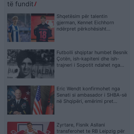
të fundit
Shqetësim për talentin
gjerman, Kennet Eichhorn
ndërpret përkohësisht
karrierën për arsye
shëndetësore
Futbolli shqiptar humbet Besnik
Çotën, ish-kapiteni dhe ish-
trajneri i Sopotit ndahet nga
jeta në moshën 56-vjeçare
Eric Wendt konfirmohet nga
Senati si ambasador i SHBA-së
në Shqipëri, emërimi pret
firmën e Trump
Zyrtare, Fisnik Asllani
transferohet te RB Leipzig për