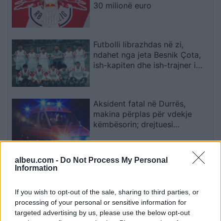
30 milionë euro
Futbolli librazhdas në zi,
ndahet nga jeta Besnik Çota,
ish-kapiten dhe ish-trajner i
Sopotit
Aksident fatal në Durrës,
makina përplas për vdekje
këmbësorin; drejtuesi
shoqërohet në polici
albeu.com -
Do Not Process My Personal
VIDEO/ Ndërhyrja “horror” e
Information
Enea Mihajt në MLS, mbrojtësi
ndëshkohet me të kuq dhe
If you wish to opt-out of the sale, sharing to third parties, or
gjobë
processing of your personal or sensitive information for
targeted advertising by us, please use the below opt-out