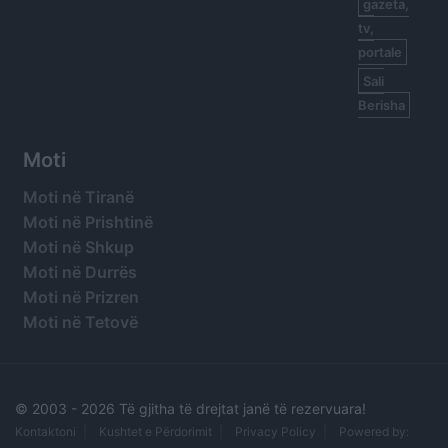
gazeta,
tv,
portale
Sali
Berisha
Moti
Moti në Tiranë
Moti në Prishtinë
Moti në Shkup
Moti në Durrës
Moti në Prizren
Moti në Tetovë
© 2003 -
2026 Të gjitha të drejtat janë të rezervuara!
Kontaktoni
Kushtet e Përdorimit
Privacy Policy
Powered by: