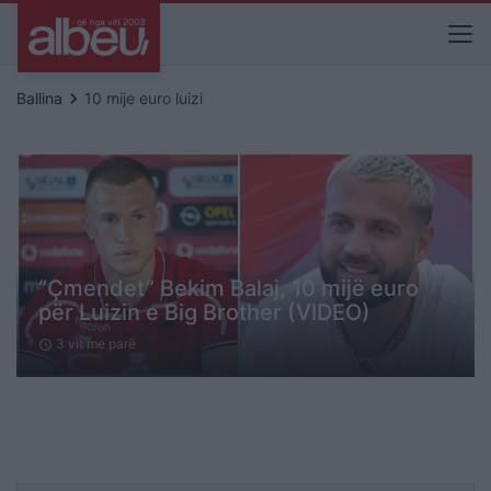
keyboard_arrow_right
Ballina
10 mije euro luizi
“Çmendet” Bekim Balaj, 10 mijë euro
për Luizin e Big Brother (VIDEO)
3 vit me parë
schedule