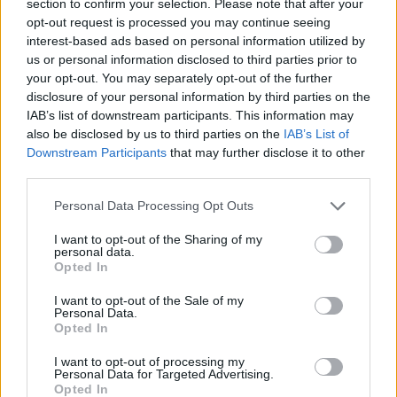
section to confirm your selection. Please note that after your
opt-out request is processed you may continue seeing
interest-based ads based on personal information utilized by
us or personal information disclosed to third parties prior to
your opt-out. You may separately opt-out of the further
disclosure of your personal information by third parties on the
IAB’s list of downstream participants. This information may
also be disclosed by us to third parties on the
IAB’s List of
Downstream Participants
that may further disclose it to other
third parties.
Personal Data Processing Opt Outs
I want to opt-out of the Sharing of my
personal data.
Opted In
I want to opt-out of the Sale of my
Personal Data.
Esim for Global
|
Esim for Europe
|
Esim for Caribbean
Opted In
|
Esim for USA
|
Esim for Italy
|
Esim for Spain
|
Esim
I want to opt-out of processing my
for Turkey
|
Esim for Germany
|
Esim for Greece
|
Esim
Personal Data for Targeted Advertising.
for Asia
|
Esim for World Cup 2026
|
Esim for Saudi
Opted In