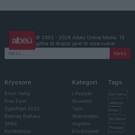
© 2003 -
2026 Albeu Online Media. Të
gjitha të drejtat janë të rezervuara!
Search
Kryesore
Kategori
Tags
Erion Veliaj
Lifestyle
Edi Rama
Free Esim
Showbiz
Albania
Zgjedhjet 2025
Tech
News
Belinda Balluku
Shëndetësi
Ilir Meta
SPAK
Argetim
Piranjat
Kombëtarja
Enciklopedi