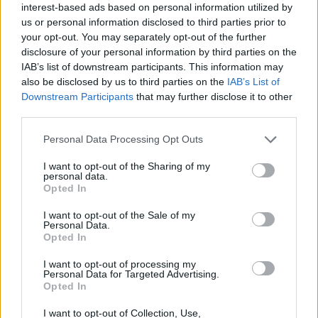
interest-based ads based on personal information utilized by
Teleskopi më i fuqishëm diellor
us or personal information disclosed to third parties prior to
zbulon vorbullat që ndikojnë
your opt-out. You may separately opt-out of the further
në motin hapësinor të Tokës
disclosure of your personal information by third parties on the
IAB’s list of downstream participants. This information may
also be disclosed by us to third parties on the
IAB’s List of
Downstream Participants
that may further disclose it to other
WhatsApp teston mesazhet
third parties.
tekstuale që fshihen pas
leximit të parë
Personal Data Processing Opt Outs
I want to opt-out of the Sharing of my
personal data.
Pas dy vitesh në kërkim për
Opted In
dosjen e inceneratorit të
Tiranës, arrestohet Renardo
I want to opt-out of the Sale of my
Personal Data.
Nallbani në Palasë
Opted In
I want to opt-out of processing my
Personal Data for Targeted Advertising.
Opted In
I want to opt-out of Collection, Use,