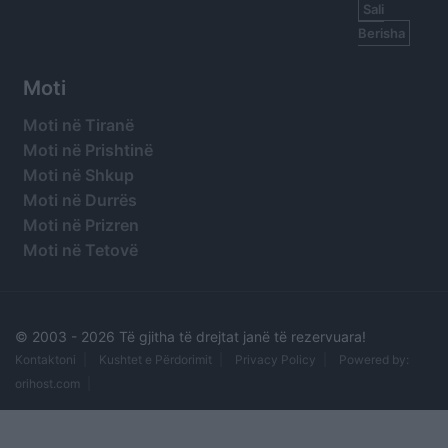
Sali
Berisha
Moti
Moti në Tiranë
Moti në Prishtinë
Moti në Shkup
Moti në Durrës
Moti në Prizren
Moti në Tetovë
© 2003 -
2026 Të gjitha të drejtat janë të rezervuara!
Kontaktoni
Kushtet e Përdorimit
Privacy Policy
Powered by:
orihost.com