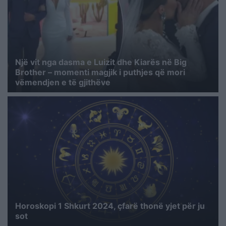
Një vit nga dasma e Luizit dhe Kiarës në Big
Brother – momenti magjik i puthjes që mori
vëmendjen e të gjithëve
Horoskopi 1 Shkurt 2024, ҫfarë thonë yjet për ju
sot