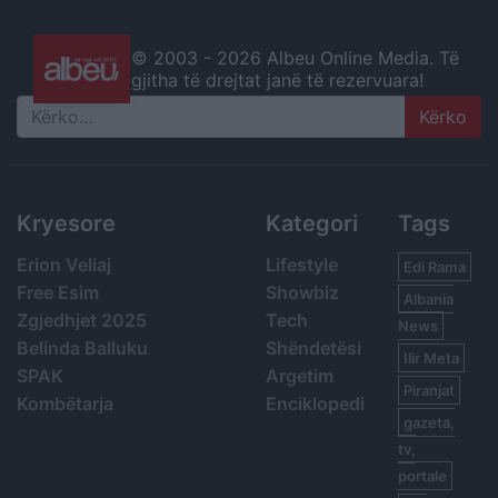
© 2003 -
2026 Albeu Online Media. Të
gjitha të drejtat janë të rezervuara!
Search
Kryesore
Kategori
Tags
Erion Veliaj
Lifestyle
Edi Rama
Free Esim
Showbiz
Albania
Zgjedhjet 2025
Tech
News
Belinda Balluku
Shëndetësi
Ilir Meta
SPAK
Argetim
Piranjat
Kombëtarja
Enciklopedi
gazeta,
tv,
portale