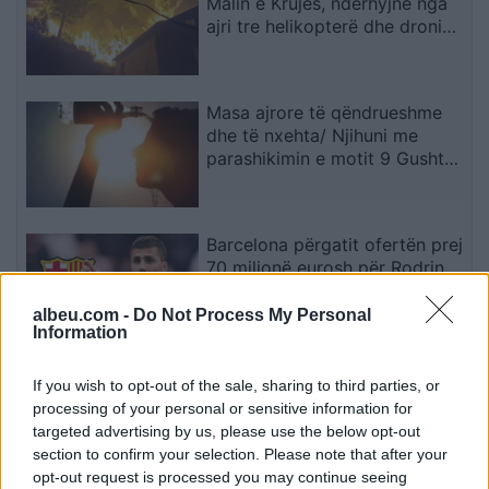
Malin e Krujës, ndërhyjnë nga
ajri tre helikopterë dhe droni
Bayraktar
Masa ajrore të qëndrueshme
dhe të nxehta/ Njihuni me
parashikimin e motit 9 Gusht
2026, ja qytetet ku termometri
do të shënojë 41 gradë
Barcelona përgatit ofertën prej
70 milionë eurosh për Rodrin
albeu.com -
Do Not Process My Personal
Information
Horoskopi 9 Gusht 2026/
If you wish to opt-out of the sale, sharing to third parties, or
Çfarë kanë rezervuar yjet për
processing of your personal or sensitive information for
secilën shenjë?
targeted advertising by us, please use the below opt-out
section to confirm your selection. Please note that after your
opt-out request is processed you may continue seeing