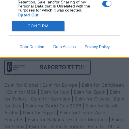
Retention, Sale, and/or Sharing of my
Personal Data that Is Unrelated with the
Purposes for which it was collected.
Opted Out
CONFIRM
Data Deletion
Data Access
Privacy Policy
Esim for Global
|
Esim for Europe
|
Esim for Caribbean
|
Esim for USA
|
Esim for Italy
|
Esim for Spain
|
Esim
for Turkey
|
Esim for Germany
|
Esim for Greece
|
Esim
for Asia
|
Esim for World Cup 2026
|
Esim for Saudi
Arabia
|
Esim for Egypt
|
Esim for United Arab
Emirates
|
Esim for Balkans
|
Esim for Morocco
|
Esim
for China
|
Esim for United Kingdom
|
Esim for Africa
|