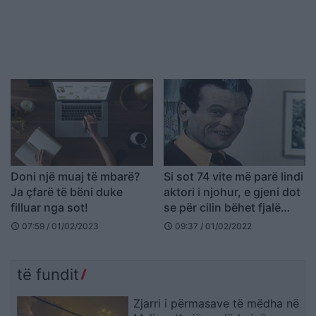
Doni një muaj të mbarë?
Si sot 74 vite më parë lindi
Ja çfarë të bëni duke
aktori i njohur, e gjeni dot
filluar nga sot!
se për cilin bëhet fjalë
(FOTO LAJM)
07:59 / 01/02/2023
09:37 / 01/02/2022
schedule
schedule
të fundit
Zjarri i përmasave të mëdha në