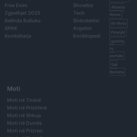
Free Esim
Showbiz
Albania
Zgjedhjet 2025
Tech
News
Belinda Balluku
Shëndetësi
Ilir Meta
SPAK
Argetim
Piranjat
Kombëtarja
Enciklopedi
gazeta,
tv,
portale
Sali
Berisha
Moti
Moti në Tiranë
Moti në Prishtinë
Moti në Shkup
Moti në Durrës
Moti në Prizren