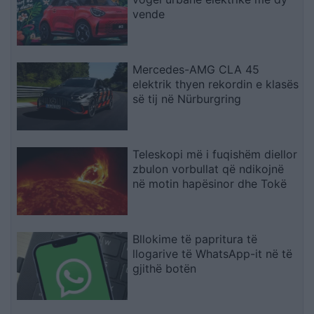
vende
Mercedes-AMG CLA 45
elektrik thyen rekordin e klasës
së tij në Nürburgring
Teleskopi më i fuqishëm diellor
zbulon vorbullat që ndikojnë
në motin hapësinor dhe Tokë
Bllokime të papritura të
llogarive të WhatsApp-it në të
gjithë botën