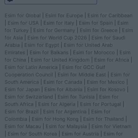
Esim for Global
|
Esim for Europe
|
Esim for Caribbean
|
Esim for USA
|
Esim for Italy
|
Esim for Spain
|
Esim
for Turkey
|
Esim for Germany
|
Esim for Greece
|
Esim
for Asia
|
Esim for World Cup 2026
|
Esim for Saudi
Arabia
|
Esim for Egypt
|
Esim for United Arab
Emirates
|
Esim for Balkans
|
Esim for Morocco
|
Esim
for China
|
Esim for United Kingdom
|
Esim for Africa
|
Esim for Latin America
|
Esim for GCC Gulf
Cooperation Council
|
Esim for Middle East
|
Esim for
South America
|
Esim for Canada
|
Esim for Mexico
|
Esim for Japan
|
Esim for Albania
|
Esim for Kosovo
|
Esim for Switzerland
|
Esim for Tunisia
|
Esim for
South Africa
|
Esim for Algeria
|
Esim for Portugal
|
Esim for Brazil
|
Esim for Argentina
|
Esim for
Colombia
|
Esim for Hong Kong
|
Esim for Thailand
|
Esim for Macau
|
Esim for Malaysia
|
Esim for Vietnam
|
Esim for South Korea
|
Esim for Austria
|
Esim for