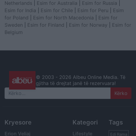
Netherlands
|
Esim for Australia
|
Esim for Russia
|
Esim for India
|
Esim for Chile
|
Esim for Peru
|
Esim
for Poland
|
Esim for North Macedonia
|
Esim for
Sweden
|
Esim for Finland
|
Esim for Norway
|
Esim for
Belgium
© 2003 -
2026 Albeu Online Media. Të
gjitha të drejtat janë të rezervuara!
Search
Kryesore
Kategori
Tags
Erion Veliaj
Lifestyle
Edi Rama