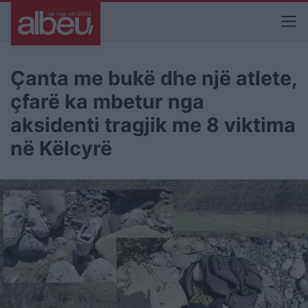
Ҫanta me bukë dhe një atlete,
çfarë ka mbetur nga
aksidenti tragjik me 8 viktima
në Këlcyrë