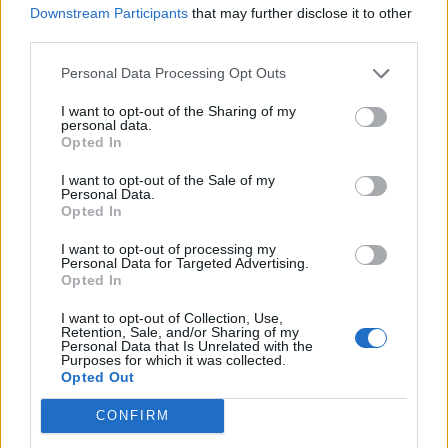
Downstream Participants
that may further disclose it to other
third parties.
Personal Data Processing Opt Outs
I want to opt-out of the Sharing of my
personal data.
Opted In
I want to opt-out of the Sale of my
Personal Data.
Opted In
I want to opt-out of processing my
Hyri me Jet Ski në
Tragjedi në Rrugën e
Personal Data for Targeted Advertising.
hapësirën e pushuesve në
Kombit, aksidentohet de
Opted In
Zvërnec, gjobitet me 300
vdes 38-vjeçari nga
I want to opt-out of Collection, Use,
mijë lekë drejtuesi
Kosova
Retention, Sale, and/or Sharing of my
Personal Data that Is Unrelated with the
Purposes for which it was collected.
Opted Out
CONFIRM