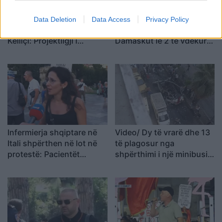
“Po ngrihet një ministri
Video/ Shpërthimi në një
Data Deletion
Data Access
Privacy Policy
paralele e Shëndetësisë”/
minibus në periferi të
Këlliçi: Projektligji i
Damaskut lë 2 të vdekur
shtatorit i hap rrugë
dhe 13 të plagosur
monopolit, SPAK të
ndërhyjë
Infermierja shqiptare në
Video/ Dy të vrarë dhe 13
Itali shpërthen në lot në
të plagosur nga
protestë: Pacientët
shpërthimi i një minibusi
detyrohen të kërkojnë
pranë Damaskut
kurim jashtë vendit