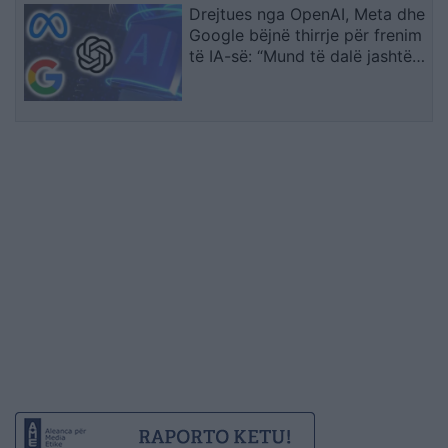
Drejtues nga OpenAI, Meta dhe
Google bëjnë thirrje për frenim
të IA-së: “Mund të dalë jashtë
kontrollit