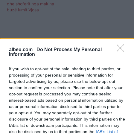
dhe shoferit nga makina
buzë lumit Vjosa
albeu.com -
Do Not Process My Personal
Information
If you wish to opt-out of the sale, sharing to third parties, or
processing of your personal or sensitive information for
targeted advertising by us, please use the below opt-out
section to confirm your selection. Please note that after your
opt-out request is processed you may continue seeing
interest-based ads based on personal information utilized by
us or personal information disclosed to third parties prior to
your opt-out. You may separately opt-out of the further
Shtuar
më
2.04.2024 15:33
disclosure of your personal information by third parties on the
Tags:
,
,
8 viktima
aksidenti
kelcyre
IAB’s list of downstream participants. This information may
also be disclosed by us to third parties on the
IAB’s List of