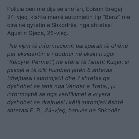
Policia bëri me dije se shoferi, Edison Bregaj
24-vjeç, kishte marrë automjetin tip “Benz” me
qira në qytetin e Shkodrës, nga shtetasi
Agustin Gjepa, 26-vjeç.
“Në vijim të informacionit paraparak të dhënë
për aksidentin e ndodhur në aksin rrugor
“Këlcyrë-Përmet”, në afërsi të fshatit Kuqar, si
pasojë e të cilit humbën jetën 8 shtetas
(drejtuesi i automjetit dhe 7 shtetas që
dyshohet se janë nga Vendet e Treta), ju
informojmë se nga verifikimet e kryera
dyshohet se drejtuesi i këtij automjeti është
shtetasi E. B., 24-vjeç, banues në Shkodër.