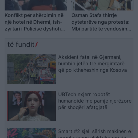
Konflikt për shërbimin në
Osman Stafa thirrje
një hotel në Dhërmi, ish-
qytetarëve nga protesta:
zyrtari i Policisë dyshohet
Mbi partitë të vendosim
se kërcënoi kamerierin
Shqipërinë, ka ardhur
dhe administratorin
koha e brezit të ri
të fundit
Aksident fatal në Gjermani,
humbin jetën tre mërgimtarë
që po ktheheshin nga Kosova
UBTech nxjerr robotët
humanoidë me pamje njerëzore
për shoqëri afatgjatë
Smart #2 sjell sërish makinën e
vogël urbane elektrike me dy