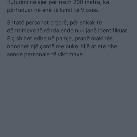
fluturimi në ajër për rreth 200 metra, ka
përfuduar në anë të lumit të Vjosës.
Shtatë personat e tjerë, për shkak të
dëmtimeve të rënda ende nuk janë identifikuar.
Siç shihet edhe në pamje, pranë makinës
ndodhet një çantë me bukë. Një atlete dhe
sende personale të viktimave.