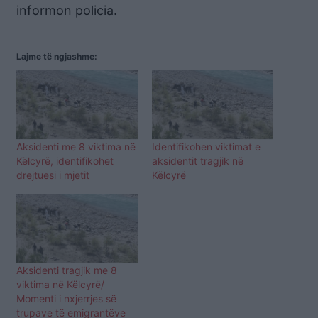
informon policia.
Lajme të ngjashme:
Aksidenti me 8 viktima në
Identifikohen viktimat e
Këlcyrë, identifikohet
aksidentit tragjik në
drejtuesi i mjetit
Këlcyrë
Aksidenti tragjik me 8
viktima në Këlcyrë/
Momenti i nxjerrjes së
trupave të emigrantëve