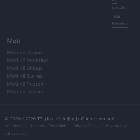
portale
Sali
Berisha
Moti
Moti në Tiranë
Moti në Prishtinë
Moti në Shkup
Moti në Durrës
Moti në Prizren
Moti në Tetovë
© 2003 -
2026 Të gjitha të drejtat janë të rezervuara!
Kontaktoni
Kushtet e Përdorimit
Privacy Policy
Powered by:
orihost.com