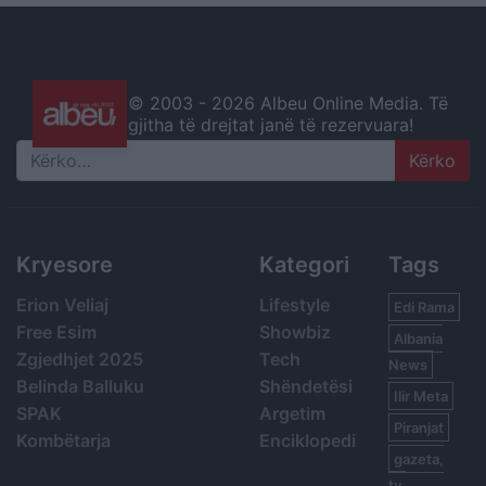
© 2003 -
2026 Albeu Online Media. Të
gjitha të drejtat janë të rezervuara!
Search
Kryesore
Kategori
Tags
Erion Veliaj
Lifestyle
Edi Rama
Free Esim
Showbiz
Albania
Zgjedhjet 2025
Tech
News
Belinda Balluku
Shëndetësi
Ilir Meta
SPAK
Argetim
Piranjat
Kombëtarja
Enciklopedi
gazeta,
tv,