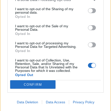
I want to opt-out of the Sharing of my
personal data.
Opted In
I want to opt-out of the Sale of my
Bushati: Zelenskyy duhej
Gjendja në pikat kufitare,
Personal Data.
të shfaqte më shumë
deri në një orë pritje për
Opted In
mirënjohje ndaj Kosovës
hyrje në Kosovë
për përkrahjen e Ukrainës
I want to opt-out of processing my
Personal Data for Targeted Advertising.
Opted In
I want to opt-out of Collection, Use,
Retention, Sale, and/or Sharing of my
Personal Data that Is Unrelated with the
Purposes for which it was collected.
Opted Out
Pjesëtari i MUP-it serb
Incidenti me vezë ndaj
CONFIRM
ndalohet në Jarinjë, MPB-
Albin Kurtit raportohet
ja ia heq shtetësinë e
nga mediat
Kosovës
ndërkombëtare
Data Deletion
Data Access
Privacy Policy
të fundit