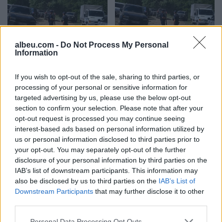
albeu.com -
Do Not Process My Personal
Varrezat masive
Mbetjet mortore në Zubin
Information
dëshmojnë krimet serbe
Potok rikthejnë plagët e
në Kosovë, ndërsa
luftës, Fehlinger kërkon
If you wish to opt-out of the sale, sharing to third parties, or
përgjegjësit ende nuk janë
drejtësi dhe trysni mbi
processing of your personal or sensitive information for
përballur me drejtësinë
Serbinë
targeted advertising by us, please use the below opt-out
section to confirm your selection. Please note that after your
opt-out request is processed you may continue seeing
interest-based ads based on personal information utilized by
us or personal information disclosed to third parties prior to
your opt-out. You may separately opt-out of the further
disclosure of your personal information by third parties on the
Sinani: LDK-ja nuk
Imeri pas takimit
IAB’s list of downstream participants. This information may
bashkëqeveris me Kurtin
Zelensky–Vuçiq:
also be disclosed by us to third parties on the
IAB’s List of
pa një marrëveshje të
Presidenti ukrainas iu
Downstream Participants
that may further disclose it to other
plotë
afrua “hijes së Putinit” në
third parties.
Ballkan
Personal Data Processing Opt Outs