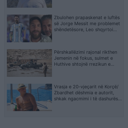
kemi mbajtur vetë nën kontroll,
zjarrfikësja fiku vetëm vatrat e
vogla (VIDEO)
Zbulohen prapaskenat e luftës
së Jorge Messit me problemet
shëndetësore, Leo shqyrtoi
largimin nga Botërori
Përshkallëzimi rajonal rikthen
Jemenin në fokus, sulmet e
Huthive shtojnë rrezikun e
zgjerimit të luftës
Vrasja e 20-vjeçarit në Korçë/
Zbardhet dëshmia e autorit,
shkak ngacmimi i të dashurës
nga viktima