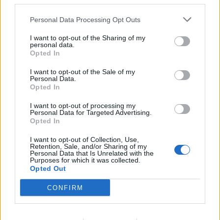
third parties.
Personal Data Processing Opt Outs
I want to opt-out of the Sharing of my
personal data.
Opted In
I want to opt-out of the Sale of my
Personal Data.
Opted In
Infermierja shqiptare në
Osman Stafa thirrje
Itali shpërthen në lot në
qytetarëve nga protesta:
I want to opt-out of processing my
protestë: Pacientët
Mbi partitë të vendosim
Personal Data for Targeted Advertising.
detyrohen të kërkojnë
Shqipërinë, ka ardhur
Opted In
kurim jashtë vendit
koha e brezit të ri
I want to opt-out of Collection, Use,
Retention, Sale, and/or Sharing of my
Personal Data that Is Unrelated with the
Purposes for which it was collected.
Opted Out
CONFIRM
Mbërrin në Shqipëri nga
Don Xhoni i kthehet
Kolumbia “Kimisti” i
ashpër një personi në
laboratorit të kokainës në