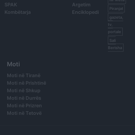
SPAK
Argetim
Piranjat
Kombëtarja
Enciklopedi
gazeta,
tv,
portale
Sali
Berisha
Moti
Moti në Tiranë
Moti në Prishtinë
Moti në Shkup
Moti në Durrës
Moti në Prizren
Moti në Tetovë