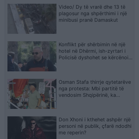
Video/ Dy të vrarë dhe 13 të
plagosur nga shpërthimi i një
minibusi pranë Damaskut
Konflikt për shërbimin në një
hotel në Dhërmi, ish-zyrtari i
Policisë dyshohet se kërcënoi
kamerierin dhe administratorin
Osman Stafa thirrje qytetarëve
nga protesta: Mbi partitë të
vendosim Shqipërinë, ka
ardhur koha e brezit të ri
Don Xhoni i kthehet ashpër një
personi në publik, çfarë ndodhi
me reperin?