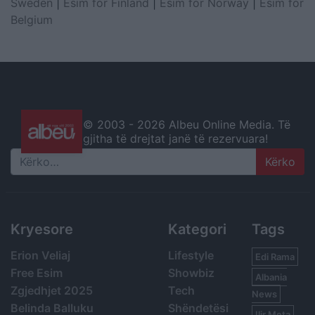
Sweden
|
Esim for Finland
|
Esim for Norway
|
Esim for
Belgium
© 2003 -
2026 Albeu Online Media. Të
gjitha të drejtat janë të rezervuara!
Search
Kryesore
Kategori
Tags
Erion Veliaj
Lifestyle
Edi Rama
Free Esim
Showbiz
Albania
Zgjedhjet 2025
Tech
News
Belinda Balluku
Shëndetësi
Ilir Meta