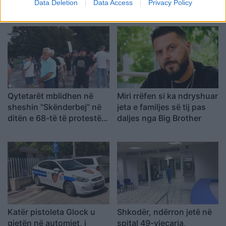
publik, çfarë ndodhi me
Data Deletion
Data Access
Privacy Policy
Frakull
reperin?
Qytetarët mblidhen në
Miri rrëfen si ka ndryshuar
sheshin “Skënderbej” në
jeta e familjes së tij pas
ditën e 68-të të protestës
daljes nga Big Brother
kundër Ramës, kërkojnë
largimin e tij
Katër pistoleta Glock u
Shkodër, ndërron jetë në
gjetën në automjet, i
spital 49-vjeçarja,