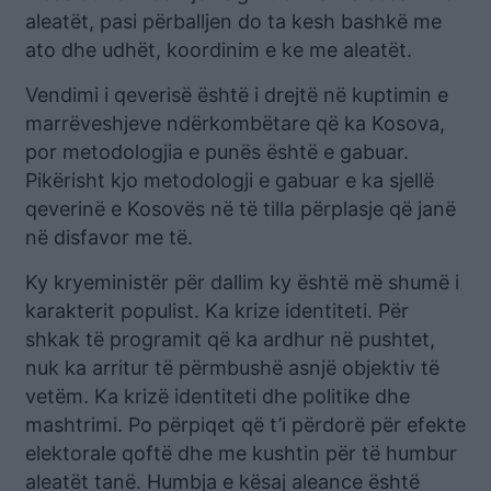
aleatët, pasi përballjen do ta kesh bashkë me
ato dhe udhët, koordinim e ke me aleatët.
Vendimi i qeverisë është i drejtë në kuptimin e
marrëveshjeve ndërkombëtare që ka Kosova,
por metodologjia e punës është e gabuar.
Pikërisht kjo metodologji e gabuar e ka sjellë
qeverinë e Kosovës në të tilla përplasje që janë
në disfavor me të.
Ky kryeministër për dallim ky është më shumë i
karakterit populist. Ka krize identiteti. Për
shkak të programit që ka ardhur në pushtet,
nuk ka arritur të përmbushë asnjë objektiv të
vetëm. Ka krizë identiteti dhe politike dhe
mashtrimi. Po përpiqet që t’i përdorë për efekte
elektorale qoftë dhe me kushtin për të humbur
aleatët tanë. Humbja e kësaj aleance është