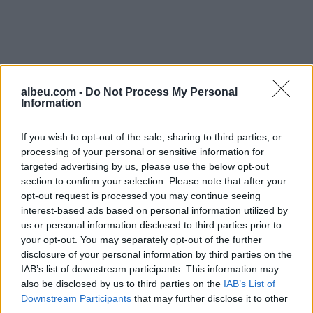
albeu.com -
Do Not Process My Personal
Information
If you wish to opt-out of the sale, sharing to third parties, or
processing of your personal or sensitive information for
targeted advertising by us, please use the below opt-out
section to confirm your selection. Please note that after your
opt-out request is processed you may continue seeing
interest-based ads based on personal information utilized by
Shtuar
më
1.09.2024 17:32
us or personal information disclosed to third parties prior to
Tags:
,
,
komunat serbe
kurti
ldk
your opt-out. You may separately opt-out of the further
disclosure of your personal information by third parties on the
IAB’s list of downstream participants. This information may
also be disclosed by us to third parties on the
IAB’s List of
Downstream Participants
that may further disclose it to other