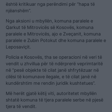
është kritikuar nga perëndimi për “hapa të
njëanshëm”.
Nga aksioni u mbyllën, komuna paralele e
Qarkut të Mitrovicës së Kosovës, komuna
paralele e Mitrovicës, ajo e Zveçanit, komuna
paralele e Zubin Potokut dhe komuna paralele e
Leposaviçit.
Policia e Kosovës, tha se operacioni në veri të
vendit u zhvillua për të ndërprerë veprimtaritë
në “pesë objekte të cilat janë shfrytëzuar në
cilësi të komunave ilegale, e të cilat janë në
kundërshtim me rendin juridik kushtetues”.
Më herët gjatë këtij viti, autoritetet mbyllën
shtatë komuna të tjera paralele serbe në pjesë
tjera të vendit.