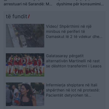
arrestuari në Sarandë: Më
dyshime për konsumimin
thanë se ishin lodra
e një sasie të madhe
ilaçesh
të fundit
Video/ Shpërthimi në një
minibus në periferi të
Damaskut lë 2 të vdekur dhe
13 të plagosur
Galatasaray përgatit
alternativën Martinelli në rast
se dështon transferimi i Leaos
Infermierja shqiptare në Itali
shpërthen në lot në protestë:
Pacientët detyrohen të
kërkojnë kurim jashtë vendit