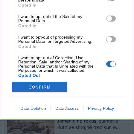
personal data.
“U ula në krevat dhe po
U akuzua për vdekjen e
Opted In
qaja”/ Fatma Haxhialiu
yllit të “Friends”, mjeku
I want to opt-out of the Sale of my
ndan momentin sfidues të
pranon fajin
Personal Data.
shtatzënisë
Opted In
I want to opt-out of processing my
Personal Data for Targeted Advertising.
Opted In
I want to opt-out of Collection, Use,
Retention, Sale, and/or Sharing of my
Personal Data that Is Unrelated with the
Purposes for which it was collected.
Bregu: Bashkëpunimi nuk
Indeksimi i pensioneve/
Opted Out
është zgjedhje, por
Sa rriten pagat në qytet
domosdoshmëri …edhe
dhe në fshat, ja kush
CONFIRM
për brezat e ardhshëm!
përfiton
të fundit
Data Deletion
Data Access
Privacy Policy
Përshkallëzimi rajonal rikthen
Jemenin në fokus, sulmet e
Huthive shtojnë rrezikun e
zgjerimit të luftës