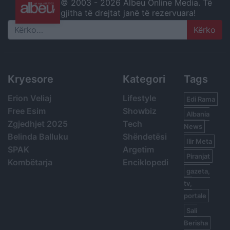
© 2003 -
2026 Albeu Online Media. Të
gjitha të drejtat janë të rezervuara!
Search
Kryesore
Kategori
Tags
Erion Veliaj
Lifestyle
Edi Rama
Free Esim
Showbiz
Albania
Zgjedhjet 2025
Tech
News
Belinda Balluku
Shëndetësi
Ilir Meta
SPAK
Argetim
Piranjat
Kombëtarja
Enciklopedi
gazeta,
tv,
portale
Sali
Berisha