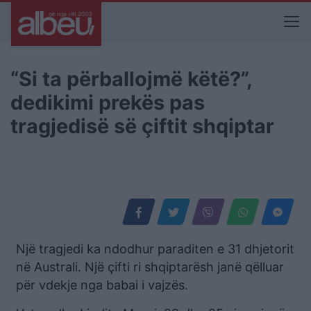
“Si ta përballojmë këtë?”,
dedikimi prekës pas
tragjedisë së çiftit shqiptar
Një tragjedi ka ndodhur paraditen e 31 dhjetorit
në Australi. Një çifti ri shqiptarësh janë qëlluar
për vdekje nga babai i vajzës.