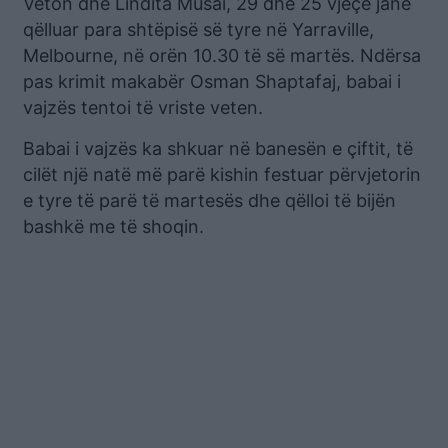
Veton dhe Lindita Musai, 29 dhe 25 vjeçe janë
qëlluar para shtëpisë së tyre në Yarraville,
Melbourne, në orën 10.30 të së martës. Ndërsa
pas krimit makabër Osman Shaptafaj, babai i
vajzës tentoi të vriste veten.
Babai i vajzës ka shkuar në banesën e çiftit, të
cilët një natë më parë kishin festuar përvjetorin
e tyre të parë të martesës dhe qëlloi të bijën
bashkë me të shoqin.