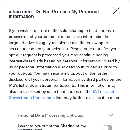
E rëndë/ Skiatorja ndërron
Rrëfim tronditës nga
jetë në moshën 19-vjeçare
Einxhel Shkira: Në
albeu.com -
Do Not Process My Personal
moshën 15-vjeçare jam…
Information
If you wish to opt-out of the sale, sharing to third parties, or
processing of your personal or sensitive information for
targeted advertising by us, please use the below opt-out
section to confirm your selection. Please note that after your
opt-out request is processed you may continue seeing
interest-based ads based on personal information utilized by
us or personal information disclosed to third parties prior to
FOTO/ Chiara Ferragni më
Humbi në pyllin e
your opt-out. You may separately opt-out of the further
e dashuruar se kurrë,
Llogarasë, gjendet pas
disclosure of your personal information by third parties on the
kush është CEO që i
disa orësh turisti francez
IAB’s list of downstream participants. This information may
rrëmbeu zemrën pas
also be disclosed by us to third parties on the
IAB’s List of
ndarjes
Downstream Participants
that may further disclose it to other
third parties.
Personal Data Processing Opt Outs
I want to opt-out of the Sharing of my