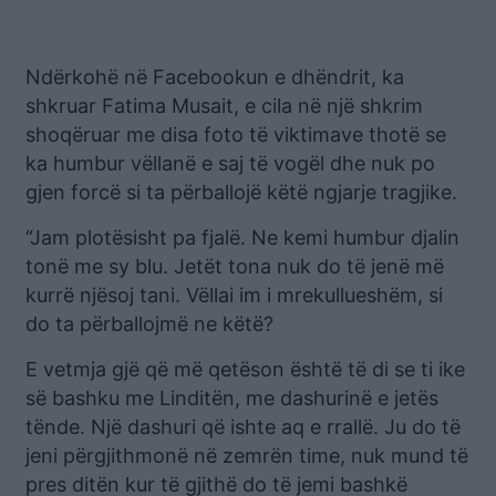
Ndërkohë në Facebookun e dhëndrit, ka
shkruar Fatima Musait, e cila në një shkrim
shoqëruar me disa foto të viktimave thotë se
ka humbur vëllanë e saj të vogël dhe nuk po
gjen forcë si ta përballojë këtë ngjarje tragjike.
“Jam plotësisht pa fjalë. Ne kemi humbur djalin
tonë me sy blu. Jetët tona nuk do të jenë më
kurrë njësoj tani. Vëllai im i mrekullueshëm, si
do ta përballojmë ne këtë?
E vetmja gjë që më qetëson është të di se ti ike
së bashku me Linditën, me dashurinë e jetës
tënde. Një dashuri që ishte aq e rrallë. Ju do të
jeni përgjithmonë në zemrën time, nuk mund të
pres ditën kur të gjithë do të jemi bashkë