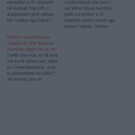
paraditen e 31 dhjetorit
Lindita Musai dhe burri i
në Australi. Një çifti ri
saj Veton Musai humbën
shqiptarësh janë qëlluar
jetën paraditen e 31
për vdekje nga babai i
dhjetorit pasi u vranë nga
vajzës. Veton dhe Lindita
babai i vajzës, Osman
Musai, 29 dhe 25 vjeçe
Shaptafaj, 55 vjeç. Babai
Postimi rrëqethës pas
janë qëlluar para shtëpisë
i vajzës ka shkuar në
vrasjes së çiftit shqiptar:
së tyre në Yarraville,
banesën e çiftit, të cilët
Humbëm djalin me sy blu
Melbourne, në orën 10.30
një natë më parë kishin
"Jetët tona nuk do të jenë
të së martës. Ndërsa pas
festuar përvjetorin e tyre
më kurrë njësoj tani. Vëllai
krimit makabër Osman…
të parë të martesës dhe…
im i mrekullueshëm, si do
ta përballojmë ne këtë?"
Të shumta dhe të
dhimbshme janë postimet
në Facebook të miqve
dhe të afërmëve të çiftit
shqiptar Lindita dhe
Veton Musai, të cilët u
qëlluan më 31 dhjetor,
pasi babai…