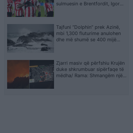
sulmuesin e Brentfordit, Igor
Thiago
Tajfuni “Dolphin” prek Azinë,
mbi 1,300 fluturime anulohen
dhe më shumë se 400 mijë
banorë evakuohen
Zjarri masiv që përfshiu Krujën
duke shkrumbuar sipërfaqe të
mëdha/ Rama: Shmangëm një
bilanc tragjik