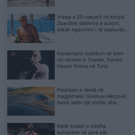
Vrasja e 20-vjeçarit në Korçë/
Zbardhet dëshmia e autorit,
shkak ngacmimi i të dashurës
nga viktima
Kayserispor bashkon në sulm
ish-dyshen e Tiranës, Florent
Hasani firmos në Turqi
Përplasje e rëndë në
magjistralen Gostivar-Kërçovë,
humb jetën një shofer dhe
plagoset rëndë një tjetër
Katër klubet e mëdha
europiane në garë për