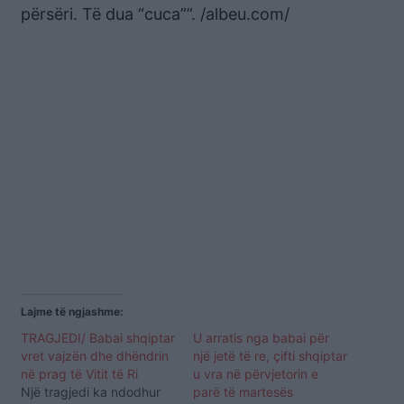
përsëri. Të dua “cuca””. /albeu.com/
Lajme të ngjashme:
TRAGJEDI/ Babai shqiptar
U arratis nga babai për
vret vajzën dhe dhëndrin
një jetë të re, çifti shqiptar
në prag të Vitit të Ri
u vra në përvjetorin e
Një tragjedi ka ndodhur
parë të martesës