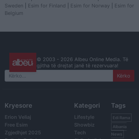
Sweden
|
Esim for Finland
|
Esim for Norway
|
Esim for
Belgium
© 2003 -
2026 Albeu Online Media. Të
gjitha të drejtat janë të rezervuara!
Search
Kryesore
Kategori
Tags
Erion Veliaj
Lifestyle
Edi Rama
Free Esim
Showbiz
Albania
Zgjedhjet 2025
Tech
News