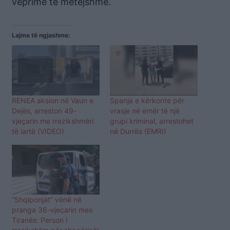
veprime të mëtejshme.
Lajme të ngjashme:
RENEA aksion në Vaun e
Spanja e kërkonte për
Dejës, arreston 49-
vrasje në emër të një
vjeçarin me rrezikshmëri
grupi kriminal, arrestohet
të lartë (VIDEO)
në Durrës (EMRI)
“Shqiponjat” vënë në
pranga 36-vjeçarin mes
Tiranës: Person i