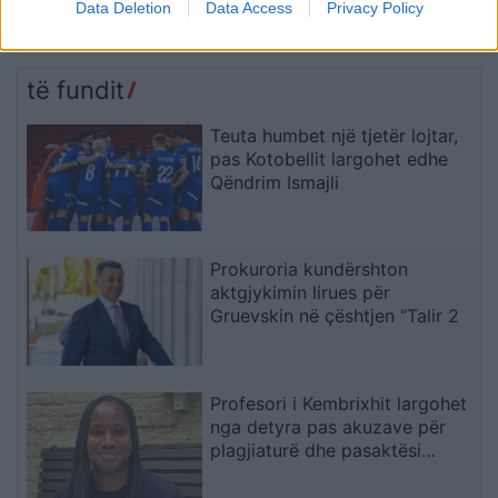
është zgjedhje, por
Sa rriten pagat në qytet
Data Deletion
Data Access
Privacy Policy
domosdoshmëri …edhe
dhe në fshat, ja kush
për brezat e ardhshëm!
përfiton
të fundit
Teuta humbet një tjetër lojtar,
pas Kotobellit largohet edhe
Qëndrim Ismajli
Prokuroria kundërshton
aktgjykimin lirues për
Gruevskin në çështjen “Talir 2
Profesori i Kembrixhit largohet
nga detyra pas akuzave për
plagjiaturë dhe pasaktësi
akademike