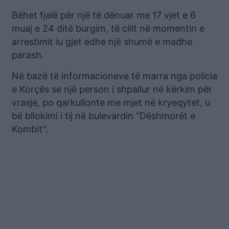
Bëhet fjalë për një të dënuar me 17 vjet e 6
muaj e 24 ditë burgim, të cilit në momentin e
arrestimit iu gjet edhe një shumë e madhe
parash.
Në bazë të informacioneve të marra nga policia
e Korçës se një person i shpallur në kërkim për
vrasje, po qarkullonte me mjet në kryeqytet, u
bë bllokimi i tij në bulevardin “Dëshmorët e
Kombit”.