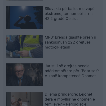
Sllovakia përballet me vapë
ekstreme, termometri arrin
42.2 gradë Celsius
MPB: Brenda gjashtë orësh u
sanksionuan 222 drejtues
motoçikletash
Juristi i së drejtës penale
ndërkombëtare për “Bota sot”:
A kanë kompetencë Dhomat e
Specializuara të Kosovës për
krime kundër njerëzimit pas
zbulimit të…
Dilema prindërore: Lejohet
dera e mbyllur në dhomën e
fëmijëve? – Përgjigjet e