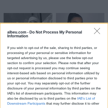
albeu.com -
Do Not Process My Personal
Information
E rëndë/ Skiatorja ndërron
Rrëfim tronditës nga
If you wish to opt-out of the sale, sharing to third parties, or
jetë në moshën 19-vjeçare
Einxhel Shkira: Në
processing of your personal or sensitive information for
moshën 15-vjeçare jam…
targeted advertising by us, please use the below opt-out
section to confirm your selection. Please note that after your
opt-out request is processed you may continue seeing
interest-based ads based on personal information utilized by
us or personal information disclosed to third parties prior to
your opt-out. You may separately opt-out of the further
disclosure of your personal information by third parties on the
IAB’s list of downstream participants. This information may
also be disclosed by us to third parties on the
IAB’s List of
FOTO/ Chiara Ferragni më
Humbi në pyllin e
Downstream Participants
that may further disclose it to other
e dashuruar se kurrë,
Llogarasë, gjendet pas