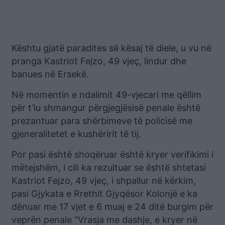
Kështu gjatë paradites së kësaj të diele, u vu në
pranga Kastriot Fejzo, 49 vjeç, lindur dhe
banues në Ersekë.
Në momentin e ndalimit 49-vjecari me qëllim
për t’iu shmangur përgjegjësisë penale është
prezantuar para shërbimeve të policisë me
gjeneralitetet e kushëririt të tij.
Por pasi është shoqëruar është kryer verifikimi i
mëtejshëm, i cili ka rezultuar se është shtetasi
Kastriot Fejzo, 49 vjeç, i shpallur në kërkim,
pasi Gjykata e Rrethit Gjyqësor Kolonjë e ka
dënuar me 17 vjet e 6 muaj e 24 ditë burgim për
veprën penale “Vrasja me dashje, e kryer në