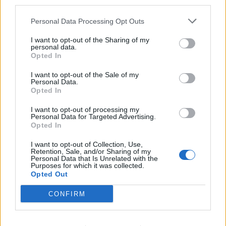
third parties.
kush është CEO që i
disa orësh turisti francez
rrëmbeu zemrën pas
Personal Data Processing Opt Outs
ndarjes
I want to opt-out of the Sharing of my
personal data.
Opted In
I want to opt-out of the Sale of my
Personal Data.
Opted In
“U ula në krevat dhe po
U akuzua për vdekjen e
I want to opt-out of processing my
qaja”/ Fatma Haxhialiu
yllit të “Friends”, mjeku
Personal Data for Targeted Advertising.
ndan momentin sfidues të
pranon fajin
Opted In
shtatzënisë
I want to opt-out of Collection, Use,
Retention, Sale, and/or Sharing of my
Personal Data that Is Unrelated with the
Purposes for which it was collected.
Opted Out
CONFIRM
Bregu: Bashkëpunimi nuk
Indeksimi i pensioneve/