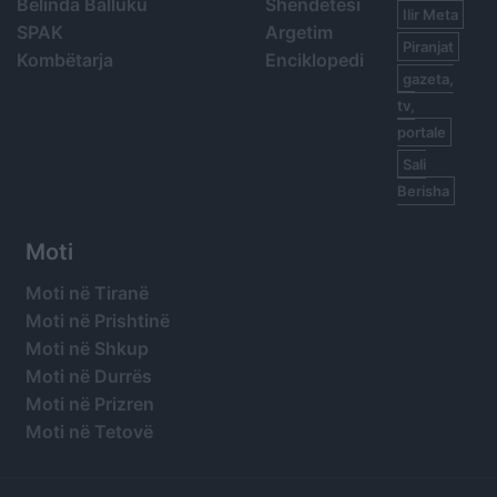
Belinda Balluku
Shëndetësi
Ilir Meta
SPAK
Argetim
Piranjat
Kombëtarja
Enciklopedi
gazeta,
tv,
portale
Sali
Berisha
Moti
Moti në Tiranë
Moti në Prishtinë
Moti në Shkup
Moti në Durrës
Moti në Prizren
Moti në Tetovë