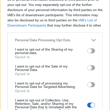
qaja”/ Fatma Haxhialiu
yllit të “Friends”, mjeku
your opt-out. You may separately opt-out of the further
ndan momentin sfidues të
pranon fajin
disclosure of your personal information by third parties on the
shtatzënisë
IAB’s list of downstream participants. This information may
also be disclosed by us to third parties on the
IAB’s List of
Downstream Participants
that may further disclose it to other
third parties.
Personal Data Processing Opt Outs
I want to opt-out of the Sharing of my
personal data.
Bregu: Bashkëpunimi nuk
Indeksimi i pensioneve/
Opted In
është zgjedhje, por
Sa rriten pagat në qytet
domosdoshmëri …edhe
dhe në fshat, ja kush
I want to opt-out of the Sale of my
për brezat e ardhshëm!
përfiton
Personal Data.
Opted In
të fundit
I want to opt-out of processing my
WhatsApp teston mesazhet
Personal Data for Targeted Advertising.
Opted In
tekstuale që fshihen sapo
lexohen
I want to opt-out of Collection, Use,
Retention, Sale, and/or Sharing of my
Personal Data that Is Unrelated with the