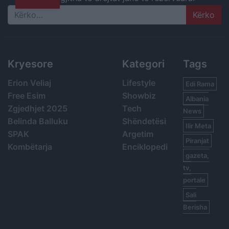
Search
Kryesore
Kategori
Tags
Erion Veliaj
Lifestyle
Edi Rama
Free Esim
Showbiz
Albania
Zgjedhjet 2025
Tech
News
Belinda Balluku
Shëndetësi
Ilir Meta
SPAK
Argetim
Piranjat
Kombëtarja
Enciklopedi
gazeta,
tv,
portale
Sali
Berisha