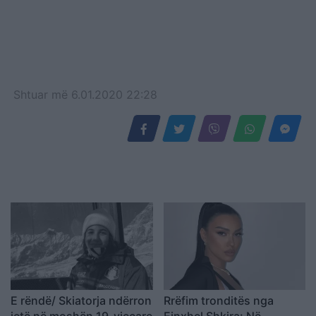
Shtuar
më
6.01.2020 22:28
E rëndë/ Skiatorja ndërron
Rrëfim tronditës nga
jetë në moshën 19-vjeçare
Einxhel Shkira: Në