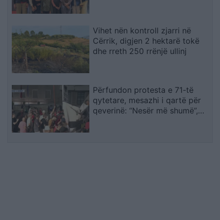
transporti
Vihet nën kontroll zjarri në
Cërrik, digjen 2 hektarë tokë
dhe rreth 250 rrënjë ullinj
Përfundon protesta e 71-të
qytetare, mesazhi i qartë për
qeverinë: “Nesër më shumë”,
kërkohet largimi i Ramës