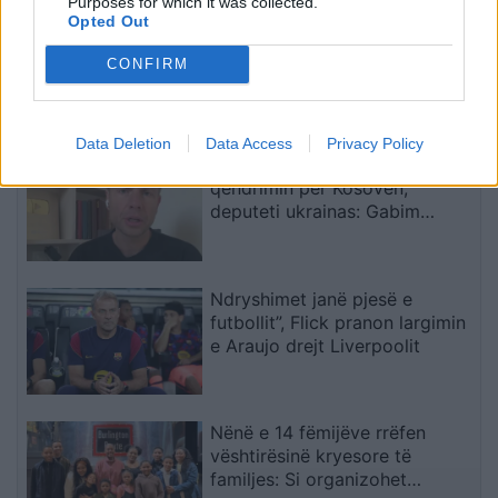
Purposes for which it was collected.
Opted Out
Buzhala: Serbia përfiton mbi
1.2 miliardë m³ ujë në vit nga
CONFIRM
Kosova, pavarësisht
kërcënimeve për Ibërin
Data Deletion
Data Access
Privacy Policy
Zelensky rikonfirmon në Serbi
qëndrimin për Kosovën,
deputeti ukrainas: Gabim
diplomatik, Ukraina duhet ta
njohë
Ndryshimet janë pjesë e
futbollit”, Flick pranon largimin
e Araujo drejt Liverpoolit
Nënë e 14 fëmijëve rrëfen
vështirësinë kryesore të
familjes: Si organizohet