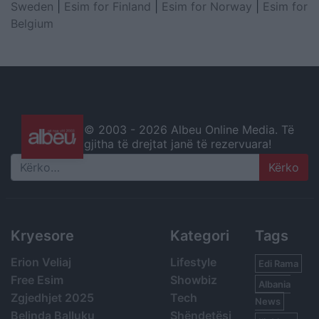
Sweden
|
Esim for Finland
|
Esim for Norway
|
Esim for
Belgium
© 2003 -
2026 Albeu Online Media. Të
gjitha të drejtat janë të rezervuara!
Search
Kryesore
Kategori
Tags
Erion Veliaj
Lifestyle
Edi Rama
Free Esim
Showbiz
Albania
Zgjedhjet 2025
Tech
News
Belinda Balluku
Shëndetësi