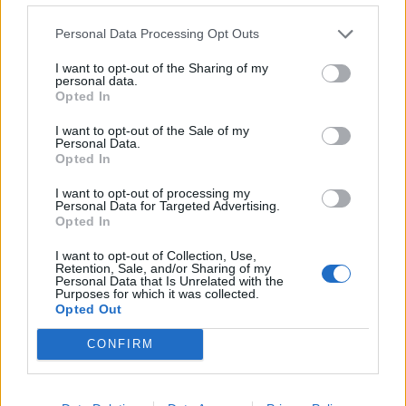
domosdoshmëri …edhe
dhe në fshat, ja kush
Personal Data Processing Opt Outs
për brezat e ardhshëm!
përfiton
të fundit
I want to opt-out of the Sharing of my
personal data.
Opted In
Albin Kurti shpjegon arsyen
pse nuk propozoi kandidat për
I want to opt-out of the Sale of my
kryetar të Kuvendit
Personal Data.
Opted In
I want to opt-out of processing my
Personal Data for Targeted Advertising.
Ndahet nga jeta në moshën
Opted In
68-vjeçare Jorge Messi, babai
i Lionel Messit
I want to opt-out of Collection, Use,
Retention, Sale, and/or Sharing of my
Personal Data that Is Unrelated with the
Purposes for which it was collected.
Opted Out
Kurti: Jam i gatshëm t’i
përballoj vezët nëse kjo i sjell
CONFIRM
partitë në tryezën e dialogut