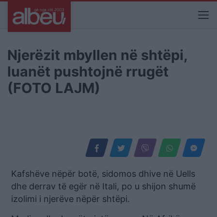
Njerëzit mbyllen në shtëpi,
luanët pushtojnë rrugët
(FOTO LAJM)
Kafshëve nëpër botë, sidomos dhive në Uells
dhe derrav të egër në Itali, po u shijon shumë
izolimi i njerëve nëpër shtëpi.