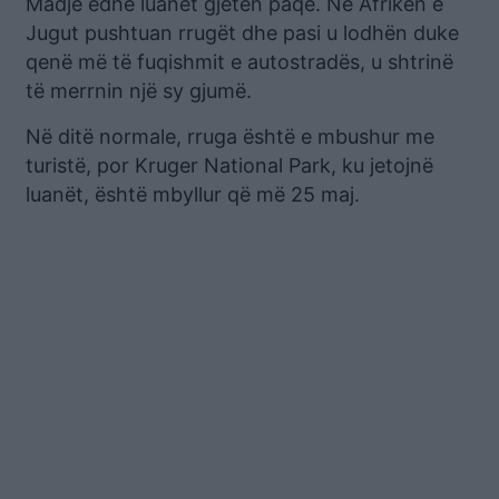
Madje edhe luanët gjetën paqe. Në Afrikën e
Jugut pushtuan rrugët dhe pasi u lodhën duke
qenë më të fuqishmit e autostradës, u shtrinë
të merrnin një sy gjumë.
Në ditë normale, rruga është e mbushur me
turistë, por Kruger National Park, ku jetojnë
luanët, është mbyllur që më 25 maj.