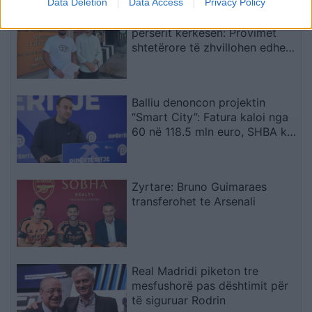
Data Deletion
Data Access
Privacy Policy
Lëvizja e Studentëve Shqiptarë
përsërit kërkesën: Provimet
shtetërore të zhvillohen edhe
në gjuhën shqipe
Balliu denoncon projektin
“Smart City”: Fatura kaloi nga
60 në 118.5 mln euro, SHBA ka
ngritur shqetësime për Presight
AI dhe lidhjet e dyshuara me
Kinën
Zyrtare: Bruno Guimaraes
transferohet te Arsenali
Real Madridi piketon tre
mesfushorë pas dështimit për
të siguruar Rodrin