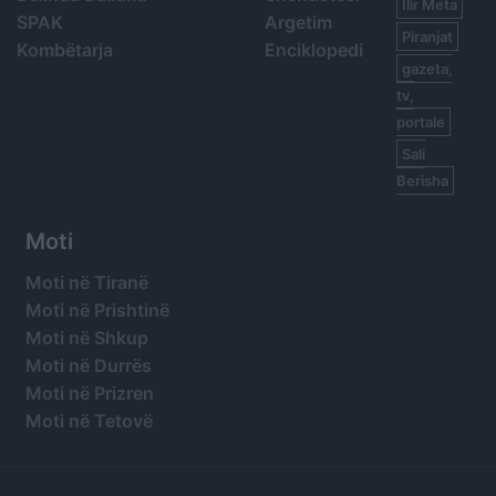
Ilir Meta
SPAK
Argetim
Piranjat
Kombëtarja
Enciklopedi
gazeta,
tv,
portale
Sali
Berisha
Moti
Moti në Tiranë
Moti në Prishtinë
Moti në Shkup
Moti në Durrës
Moti në Prizren
Moti në Tetovë