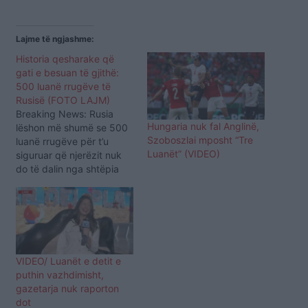
Lajme të ngjashme:
Historia qesharake që
gati e besuan të gjithë:
500 luanë rrugëve të
Rusisë (FOTO LAJM)
Breaking News: Rusia
Hungaria nuk fal Anglinë,
lëshon më shumë se 500
Szoboszlai mposht “Tre
luanë rrugëve për t’u
Luanët” (VIDEO)
siguruar që njerëzit nuk
do të dalin nga shtëpia
gjatë situatës së
pandemisë. Pasuar nga:
Vladimir Putin lëshoi 500
luanë që t’i bëjë njerëzit
të qëndrojnë në shtëpi.
Fotoja u shpërnda kudo.
VIDEO/ Luanët e detit e
Siç mund ta shihni në
puthin vazhdimisht,
vijim,…
gazetarja nuk raporton
dot