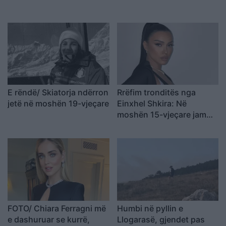
E rëndë/ Skiatorja ndërron
Rrëfim tronditës nga
jetë në moshën 19-vjeçare
Einxhel Shkira: Në
moshën 15-vjeçare jam…
FOTO/ Chiara Ferragni më
Humbi në pyllin e
e dashuruar se kurrë,
Llogarasë, gjendet pas