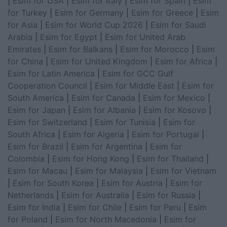
|
Esim for USA
|
Esim for Italy
|
Esim for Spain
|
Esim
for Turkey
|
Esim for Germany
|
Esim for Greece
|
Esim
for Asia
|
Esim for World Cup 2026
|
Esim for Saudi
Arabia
|
Esim for Egypt
|
Esim for United Arab
Emirates
|
Esim for Balkans
|
Esim for Morocco
|
Esim
for China
|
Esim for United Kingdom
|
Esim for Africa
|
Esim for Latin America
|
Esim for GCC Gulf
Cooperation Council
|
Esim for Middle East
|
Esim for
South America
|
Esim for Canada
|
Esim for Mexico
|
Esim for Japan
|
Esim for Albania
|
Esim for Kosovo
|
Esim for Switzerland
|
Esim for Tunisia
|
Esim for
South Africa
|
Esim for Algeria
|
Esim for Portugal
|
Esim for Brazil
|
Esim for Argentina
|
Esim for
Colombia
|
Esim for Hong Kong
|
Esim for Thailand
|
Esim for Macau
|
Esim for Malaysia
|
Esim for Vietnam
|
Esim for South Korea
|
Esim for Austria
|
Esim for
Netherlands
|
Esim for Australia
|
Esim for Russia
|
Esim for India
|
Esim for Chile
|
Esim for Peru
|
Esim
for Poland
|
Esim for North Macedonia
|
Esim for