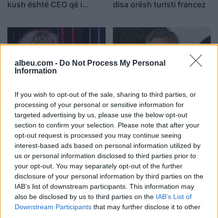
kush është CEO që i
disa orësh turisti francez
rrëmbeu zemrën pas
ndarjes
albeu.com -
Do Not Process My Personal
Information
“U ula në krevat dhe po
U akuzua për vdekjen e
If you wish to opt-out of the sale, sharing to third parties, or
qaja”/ Fatma Haxhialiu
yllit të “Friends”, mjeku
processing of your personal or sensitive information for
targeted advertising by us, please use the below opt-out
ndan momentin sfidues të
pranon fajin
section to confirm your selection. Please note that after your
shtatzënisë
opt-out request is processed you may continue seeing
interest-based ads based on personal information utilized by
us or personal information disclosed to third parties prior to
your opt-out. You may separately opt-out of the further
disclosure of your personal information by third parties on the
IAB’s list of downstream participants. This information may
also be disclosed by us to third parties on the
IAB’s List of
Bregu: Bashkëpunimi nuk
Indeksimi i pensioneve/
Downstream Participants
that may further disclose it to other
është zgjedhje, por
Sa rriten pagat në qytet
third parties.