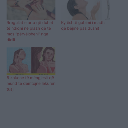
Rregullat e arta që duhet
Ky është gabimi i madh
të ndiqni në plazh që të
që bëjmë pas dushit
mos “përvëloheni” nga
dielli
6 zakone të mëngjesit që
mund të dëmtojnë lëkurën
tuaj