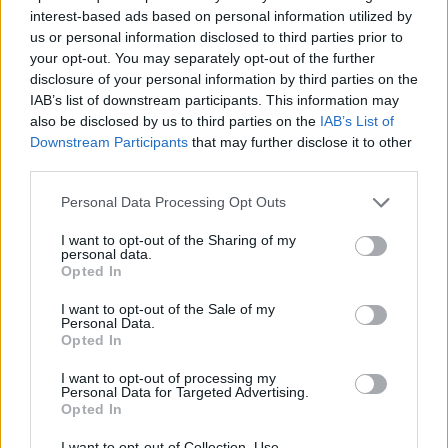
interest-based ads based on personal information utilized by
us or personal information disclosed to third parties prior to
E rëndë/ Skiatorja ndërron
Rrëfim tronditës nga
your opt-out. You may separately opt-out of the further
jetë në moshën 19-vjeçare
Einxhel Shkira: Në
disclosure of your personal information by third parties on the
moshën 15-vjeçare jam…
IAB’s list of downstream participants. This information may
also be disclosed by us to third parties on the
IAB’s List of
Downstream Participants
that may further disclose it to other
third parties.
Personal Data Processing Opt Outs
I want to opt-out of the Sharing of my
personal data.
Opted In
FOTO/ Chiara Ferragni më
Humbi në pyllin e
e dashuruar se kurrë,
Llogarasë, gjendet pas
I want to opt-out of the Sale of my
Personal Data.
kush është CEO që i
disa orësh turisti francez
Opted In
rrëmbeu zemrën pas
ndarjes
I want to opt-out of processing my
Personal Data for Targeted Advertising.
Opted In
I want to opt-out of Collection, Use,