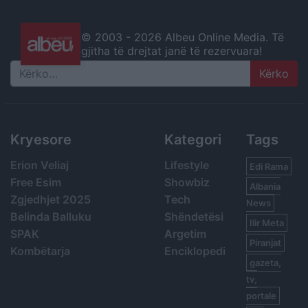
© 2003 -
2026 Albeu Online Media. Të
gjitha të drejtat janë të rezervuara!
Search
Kryesore
Kategori
Tags
Erion Veliaj
Lifestyle
Edi Rama
Free Esim
Showbiz
Albania
Zgjedhjet 2025
Tech
News
Belinda Balluku
Shëndetësi
Ilir Meta
SPAK
Argetim
Piranjat
Kombëtarja
Enciklopedi
gazeta,
tv,
portale