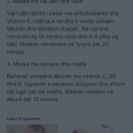
2. Maskë me vaj ulliri dhe vezë
Vaji i ulliri është i pasur me antioksidantë dhe
vitamin E, ndërsa e verdha e vezës ushqen
lëkurën dhe lehtëson tharjen. Në një enë,
vendosni dy të verdha veze dhe 4-5 pika vaj
ulliri. Maskën vendoseni në fytyrë për 20
minuta.
3. Maskë me banane dhe mjaltë
Bananet ushqejnë lëkurën me vitamin C, B6
dhe A. Gjysmën e bananes shtypeni dhe shtoni
një lugë çaji me mjaltë. Maskën mbajeni në
lëkurë për 15 minuta.
Lajme të ngjashme: