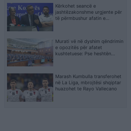
Kërkohet seancë e
jashtëzakonshme urgjente për
të përmbushur afatin e
konstituimit të Kuvendit
Murati vë në dyshim qëndrimin
e opozitës për afatet
kushtetuese: Pse heshtën
atëherë e flasin tani?
Marash Kumbulla transferohet
në La Liga, mbrojtësi shqiptar
huazohet te Rayo Vallecano