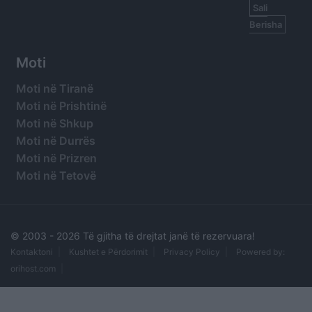
Sali
Berisha
Moti
Moti në Tiranë
Moti në Prishtinë
Moti në Shkup
Moti në Durrës
Moti në Prizren
Moti në Tetovë
© 2003 -
2026 Të gjitha të drejtat janë të rezervuara!
Kontaktoni
Kushtet e Përdorimit
Privacy Policy
Powered by:
orihost.com