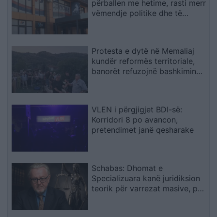
përballen me hetime, rasti merr
vëmendje politike dhe të
sigurisë
Protesta e dytë në Memaliaj
kundër reformës territoriale,
banorët refuzojnë bashkimin
me Tepelenën
VLEN i përgjigjet BDI-së:
Korridori 8 po avancon,
pretendimet janë qesharake
Schabas: Dhomat e
Specializuara kanë juridiksion
teorik për varrezat masive, por
drejtësia duhet të vijë nga
gjykatat e Kosovës