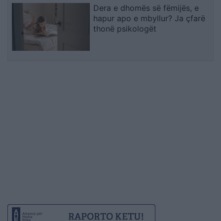
Dera e dhomës së fëmijës, e
hapur apo e mbyllur? Ja çfarë
thonë psikologët