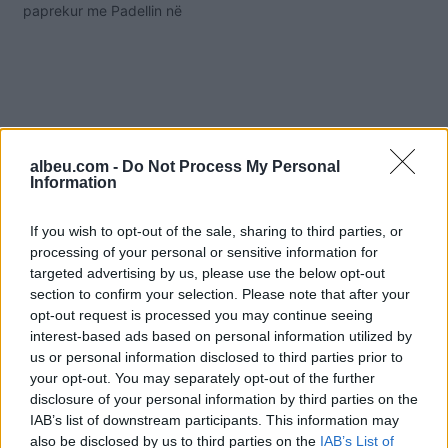
paprekur me Padellin në
portë që kishte
zëvendësuar Handanovic
të dëmtuar. Kapiteni i
Interit pësoi një dëmtin në
gishta dhe sa duket do të
qëndrojë më shumë nga
se pritaj jashtë fushave.…
albeu.com -
Do Not Process My Personal
Information
If you wish to opt-out of the sale, sharing to third parties, or
processing of your personal or sensitive information for
targeted advertising by us, please use the below opt-out
section to confirm your selection. Please note that after your
opt-out request is processed you may continue seeing
interest-based ads based on personal information utilized by
us or personal information disclosed to third parties prior to
Shtuar
më
23.02.2022 11:44
your opt-out. You may separately opt-out of the further
Tags:
,
,
,
curva nord
Handanovic
inter
disclosure of your personal information by third parties on the
Lautaro
IAB’s list of downstream participants. This information may
also be disclosed by us to third parties on the
IAB’s List of