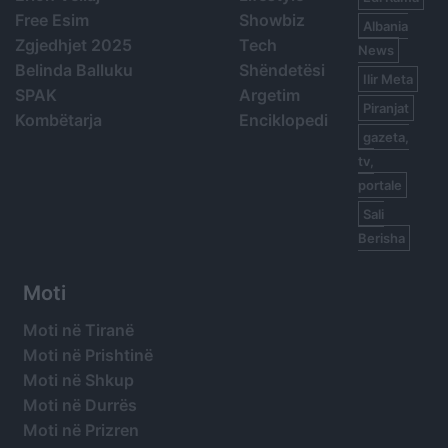
Free Esim
Showbiz
Albania
Zgjedhjet 2025
Tech
News
Belinda Balluku
Shëndetësi
Ilir Meta
SPAK
Argetim
Piranjat
Kombëtarja
Enciklopedi
gazeta,
tv,
portale
Sali
Berisha
Moti
Moti në Tiranë
Moti në Prishtinë
Moti në Shkup
Moti në Durrës
Moti në Prizren