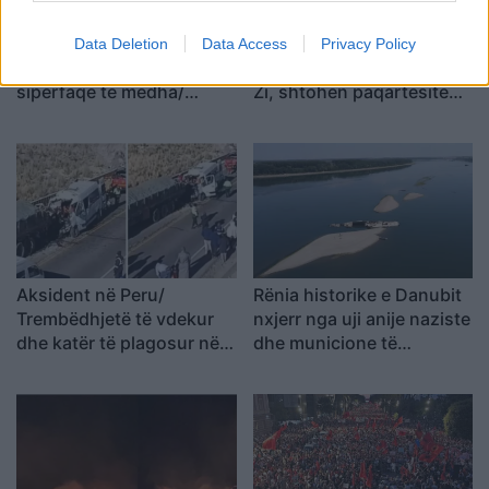
Zjarri masiv që përfshiu
Turqia vendos kufizime
Data Deletion
Data Access
Privacy Policy
Krujën duke shkrumbuar
për disa anije drejt Detit të
sipërfaqe të mëdha/
Zi, shtohen paqartësitë
Rama: Shmangëm një
për tregtinë detare
bilanc tragjik
Aksident në Peru/
Rënia historike e Danubit
Trembëdhjetë të vdekur
nxjerr nga uji anije naziste
dhe katër të plagosur në
dhe municione të
përplasjen midis furgonit
pashpërthyera të Luftës
dhe kamionit
së Dytë Botërore