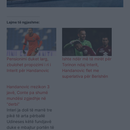
Lajme të ngjashme:
Pensionimi duket larg,
Ishte ndër më të mirët për
zbulohet propozimi i ri i
Torinon ndaj Interit,
Interit për Handanovic
Handanovic flet me
superlativa për Berishën
Handanovic rrezikon 3
javë, Conte pa shumë
mundësi zgjedhje në
“derbi”
Interi ja doli të marrë tre
pikë të arta përballë
Udineses këtë fundjavë
duke e mbajtur portën të