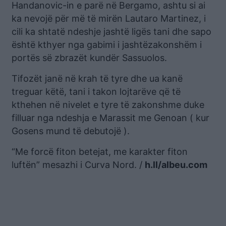
Handanovic-in e parë në Bergamo, ashtu si ai
ka nevojë për më të mirën Lautaro Martinez, i
cili ka shtatë ndeshje jashtë ligës tani dhe sapo
është kthyer nga gabimi i jashtëzakonshëm i
portës së zbrazët kundër Sassuolos.
Tifozët janë në krah të tyre dhe ua kanë
treguar këtë, tani i takon lojtarëve që të
kthehen në nivelet e tyre të zakonshme duke
filluar nga ndeshja e Marassit me Genoan ( kur
Gosens mund të debutojë ).
“Me forcë fiton betejat, me karakter fiton
luftën” mesazhi i Curva Nord. /
h.ll/albeu.com