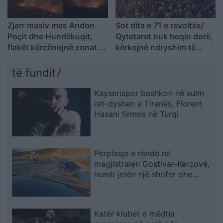
Zjarr masiv mes Andon
Sot dita e 71 e revoltës/
Poçit dhe Hundëkuqit,
Qytetaret nuk heqin dorë,
flakët kërcënojnë zonat e
kërkojnë ndryshim të
banuara
klasës politike: Rama jep
dorëheqjen
të fundit
Kayserispor bashkon në sulm
ish-dyshen e Tiranës, Florent
Hasani firmos në Turqi
Përplasje e rëndë në
magjistralen Gostivar-Kërçovë,
humb jetën një shofer dhe
plagoset rëndë një tjetër
Katër klubet e mëdha