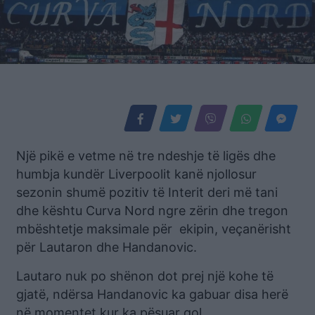
Një pikë e vetme në tre ndeshje të ligës dhe
humbja kundër Liverpoolit kanë njollosur
sezonin shumë pozitiv të Interit deri më tani
dhe kështu Curva Nord ngre zërin dhe tregon
mbështetje maksimale për ekipin, veçanërisht
për Lautaron dhe Handanovic.
Lautaro nuk po shënon dot prej një kohe të
gjatë, ndërsa Handanovic ka gabuar disa herë
në momentet kur ka pësuar gol.