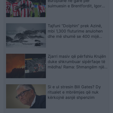
europiane në garë për
sulmuesin e Brentfordit, Igor
Thiago
Tajfuni “Dolphin” prek Azinë,
mbi 1,300 fluturime anulohen
dhe më shumë se 400 mijë
banorë evakuohen
Zjarri masiv që përfshiu Krujën
duke shkrumbuar sipërfaqe të
mëdha/ Rama: Shmangëm një
bilanc tragjik
Si e ul stresin Bill Gates? Dy
ritualet e mbrëmjes që nuk
kërkojnë asnjë shpenzim