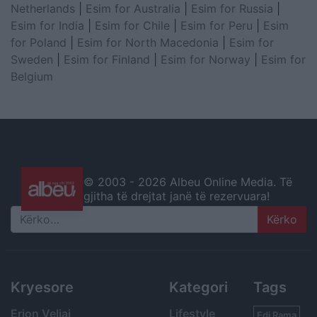
Netherlands
|
Esim for Australia
|
Esim for Russia
|
Esim for India
|
Esim for Chile
|
Esim for Peru
|
Esim
for Poland
|
Esim for North Macedonia
|
Esim for
Sweden
|
Esim for Finland
|
Esim for Norway
|
Esim for
Belgium
© 2003 -
2026 Albeu Online Media. Të
gjitha të drejtat janë të rezervuara!
Search
Kryesore
Kategori
Tags
Erion Veliaj
Lifestyle
Edi Rama