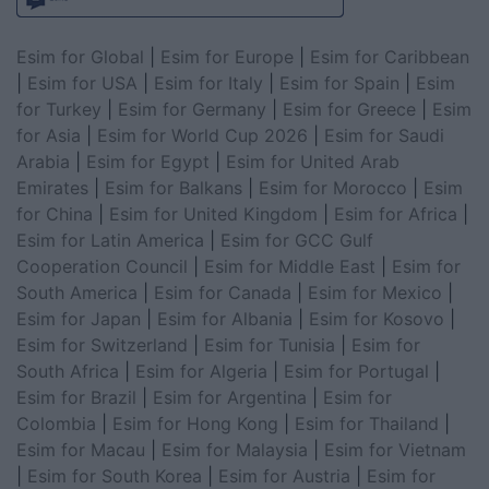
Esim for Global
|
Esim for Europe
|
Esim for Caribbean
|
Esim for USA
|
Esim for Italy
|
Esim for Spain
|
Esim
for Turkey
|
Esim for Germany
|
Esim for Greece
|
Esim
for Asia
|
Esim for World Cup 2026
|
Esim for Saudi
Arabia
|
Esim for Egypt
|
Esim for United Arab
Emirates
|
Esim for Balkans
|
Esim for Morocco
|
Esim
for China
|
Esim for United Kingdom
|
Esim for Africa
|
Esim for Latin America
|
Esim for GCC Gulf
Cooperation Council
|
Esim for Middle East
|
Esim for
South America
|
Esim for Canada
|
Esim for Mexico
|
Esim for Japan
|
Esim for Albania
|
Esim for Kosovo
|
Esim for Switzerland
|
Esim for Tunisia
|
Esim for
South Africa
|
Esim for Algeria
|
Esim for Portugal
|
Esim for Brazil
|
Esim for Argentina
|
Esim for
Colombia
|
Esim for Hong Kong
|
Esim for Thailand
|
Esim for Macau
|
Esim for Malaysia
|
Esim for Vietnam
|
Esim for South Korea
|
Esim for Austria
|
Esim for