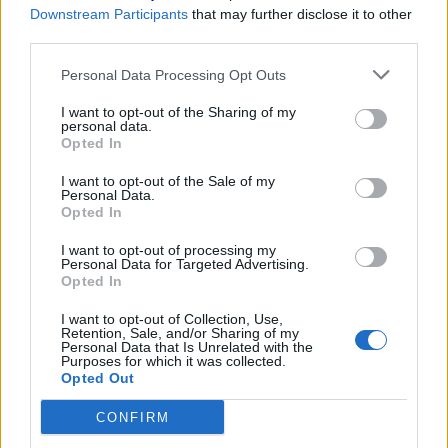
Downstream Participants
that may further disclose it to other
third parties.
Personal Data Processing Opt Outs
I want to opt-out of the Sharing of my
personal data.
Opted In
I want to opt-out of the Sale of my
Personal Data.
Opted In
I want to opt-out of processing my
Vrasja e 20-vjeçarit në
Tajfuni “Dolphin” prek
Personal Data for Targeted Advertising.
Korçë/ Zbardhet dëshmia
Azinë, mbi 1,300 fluturime
Opted In
e autorit, shkak ngacmimi
anulohen dhe më shumë
I want to opt-out of Collection, Use,
i të dashurës nga viktima
se 400 mijë banorë
Retention, Sale, and/or Sharing of my
evakuohen
Personal Data that Is Unrelated with the
Purposes for which it was collected.
Opted Out
CONFIRM