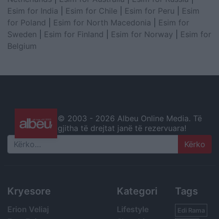
Esim for India
|
Esim for Chile
|
Esim for Peru
|
Esim
for Poland
|
Esim for North Macedonia
|
Esim for
Sweden
|
Esim for Finland
|
Esim for Norway
|
Esim for
Belgium
© 2003 -
2026 Albeu Online Media. Të
gjitha të drejtat janë të rezervuara!
Search
Kryesore
Kategori
Tags
Erion Veliaj
Lifestyle
Edi Rama