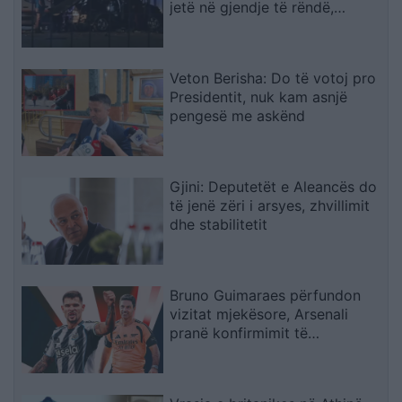
jetë në gjendje të rëndë,
mjekët zbardhin gjendjen
Veton Berisha: Do të votoj pro
Presidentit, nuk kam asnjë
pengesë me askënd
Gjini: Deputetët e Aleancës do
të jenë zëri i arsyes, zhvillimit
dhe stabilitetit
Bruno Guimaraes përfundon
vizitat mjekësore, Arsenali
pranë konfirmimit të
transferimit