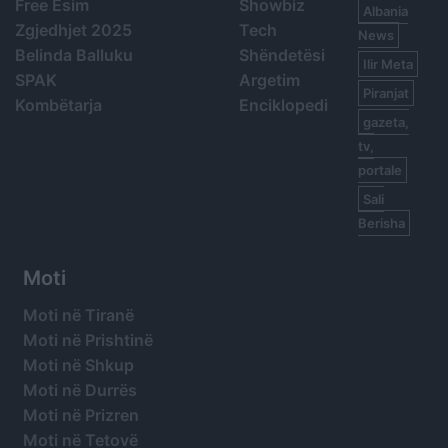
Free Esim
Showbiz
Albania
Zgjedhjet 2025
Tech
News
Belinda Balluku
Shëndetësi
Ilir Meta
SPAK
Argetim
Piranjat
Kombëtarja
Enciklopedi
gazeta,
tv,
portale
Sali
Berisha
Moti
Moti në Tiranë
Moti në Prishtinë
Moti në Shkup
Moti në Durrës
Moti në Prizren
Moti në Tetovë