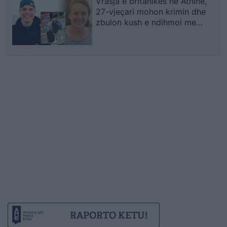
Vrasja e britanikes në Athinë,
27-vjeçari mohon krimin dhe
zbulon kush e ndihmoi me
trupin