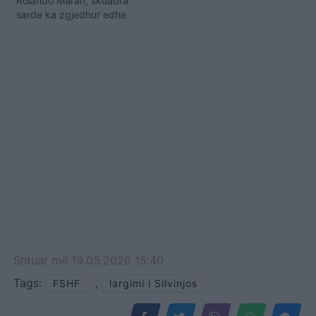
Rolando Maran, skuadra
sarde ka zgjedhur edhe
teknikun e ri, i cili do të
jetë ish-portieri legjendar i
Interit, Walter Zenga.
Cagliari ka arritur akordin
me Zengën për një
kontratë deri në fund të
këtij sezoni. Ky i fundit ka
fituar…
Shtuar
më
19.05.2026 15:40
Tags:
,
FSHF
largimi i Silvinjos