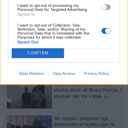
I want to opt-out of processing my
Personal Data for Targeted Advertising.
VIDEO/Me këtë gol, a ia
Ronela Hajati ‘shpërthen’
Opted In
rrezikon Talisca vendin në
ndaj komenteve negative:
sulm Vedat Muriqit?!
Të vjen turp t’i lexosh, jo
I want to opt-out of Collection, Use,
më t’i shkruash
Retention, Sale, and/or Sharing of my
Personal Data that Is Unrelated with the
të fundit
Purposes for which it was collected.
Opted Out
NATO synon furnizim urgjent
CONFIRM
me mbrojtje ajrore për
Ukrainën, ndërsa Rusia shton
sulmet para dimrit
Data Deletion
Data Access
Privacy Policy
VIDEO/ Momenti kur Sokol
Hoxha zbret në Rinas! Policia: I
akuzuar për tre vrasje, u
deportua nga SHBA në
Shqipëri
40-vjeçari i plagosur nga
shpërthimi në Gjilan vijon të