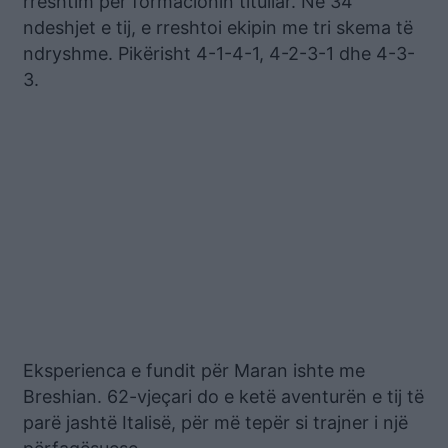
rreshtim për formacionin titullar. Në 34
ndeshjet e tij, e rreshtoi ekipin me tri skema të
ndryshme. Pikërisht 4-1-4-1, 4-2-3-1 dhe 4-3-
3.
Eksperienca e fundit për Maran ishte me
Breshian. 62-vjeçari do e ketë aventurën e tij të
parë jashtë Italisë, për më tepër si trajner i një