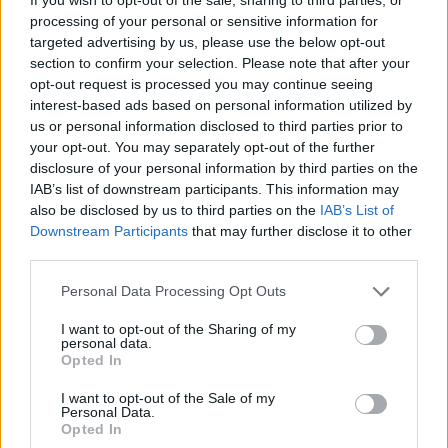
processing of your personal or sensitive information for
Eric Wendt konfirmohet
Futbolli librazhdas në zi,
targeted advertising by us, please use the below opt-out
nga Senati si ambasador i
ndahet nga jeta Besnik
section to confirm your selection. Please note that after your
SHBA-së në Shqipëri,
Çota, ish-kapiten dhe ish-
opt-out request is processed you may continue seeing
emërimi pret firmën e
trajner i Sopotit
interest-based ads based on personal information utilized by
Trump
us or personal information disclosed to third parties prior to
your opt-out. You may separately opt-out of the further
disclosure of your personal information by third parties on the
IAB’s list of downstream participants. This information may
also be disclosed by us to third parties on the
IAB’s List of
Downstream Participants
that may further disclose it to other
third parties.
Flakët përhapen me
Pedagogët në shërbim të
shpejtësi në Pocest të
regjimit! Apeli i aktivistes
Personal Data Processing Opt Outs
Dibrës, disa banesa në
nga protesta: Të
rrezik
bashkohemi për
I want to opt-out of the Sharing of my
Shqipërinë që meritojmë
personal data.
Opted In
I want to opt-out of the Sale of my
Personal Data.
Opted In