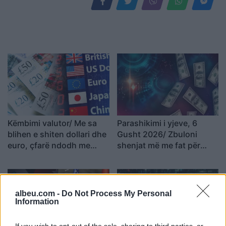
Këmbimi valutor/ Me sa
Parashikimi i yjeve, 6
blihen e shiten dollari dhe
Gusht 2026/ Zbuloni
euro, çfarë ndodh me
shenjat më me fat për
monedhat e tjera
ditën e sotme
albeu.com -
Do Not Process My Personal
Information
If you wish to opt-out of the sale, sharing to third parties, or