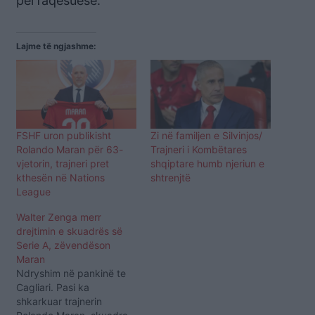
përfaqësuese.
Lajme të ngjashme:
FSHF uron publikisht
Zi në familjen e Silvinjos/
Rolando Maran për 63-
Trajneri i Kombëtares
vjetorin, trajneri pret
shqiptare humb njeriun e
kthesën në Nations
shtrenjtë
League
Walter Zenga merr
drejtimin e skuadrës së
Serie A, zëvendëson
Maran
Ndryshim në pankinë te
Cagliari. Pasi ka
shkarkuar trajnerin