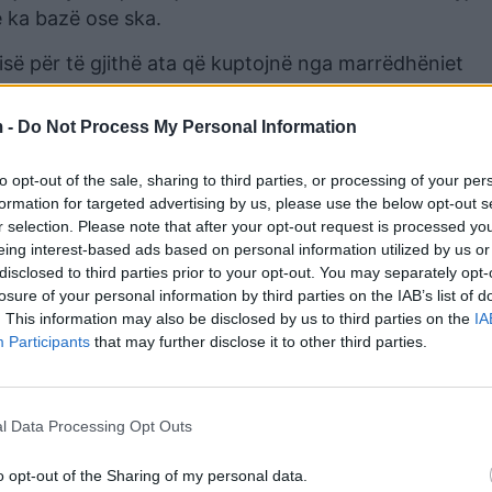
e ka bazë ose ska.
sisë për të gjithë ata që kuptojnë nga marrëdhëniet
fën e Shqipërisë. SPAK-u duhet t’ia heqë këtë Shqipë
 -
Do Not Process My Personal Information
to opt-out of the sale, sharing to third parties, or processing of your per
formation for targeted advertising by us, please use the below opt-out s
r selection. Please note that after your opt-out request is processed y
eing interest-based ads based on personal information utilized by us or
disclosed to third parties prior to your opt-out. You may separately opt-
losure of your personal information by third parties on the IAB’s list of
. This information may also be disclosed by us to third parties on the
IA
Participants
that may further disclose it to other third parties.
l Data Processing Opt Outs
in mesazhin, ka bazë apo s’ka“, tha Rama.
o opt-out of the Sharing of my personal data.