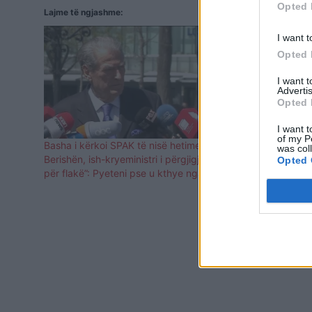
Opted 
Lajme të ngjashme:
I want t
Opted 
I want 
Advertis
Opted 
I want t
of my P
Basha i kërkoi SPAK të nisë hetimet për
“SPAK të nisë
was col
Berishën, ish-kryeministri i përgjigjet “flakë
Ramës: Të hy
Opted 
për flakë”: Pyeteni pse u kthye nga Roma
korrupsionit