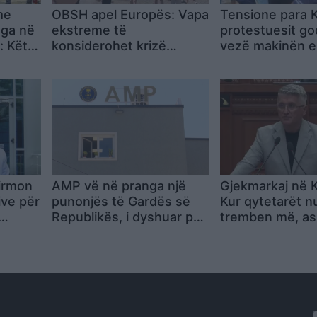
me
OBSH apel Europës: Vapa
Tensione para K
nga në
ekstreme të
protestuesit g
: Këta
konsiderohet krizë
vezë makinën e
e
shëndetësore, jo situatë
Braçes dhe nisi
e zakonshme
marshimin drejt 
së Tiranës
firmon
AMP vë në pranga një
Gjekmarkaj në 
ive për
punonjës të Gardës së
Kur qytetarët n
Republikës, i dyshuar për
tremben më, as
et
dhunë në familje pas
pushtet nuk mb
kallëzimit të
këmbë
bashkëshortes