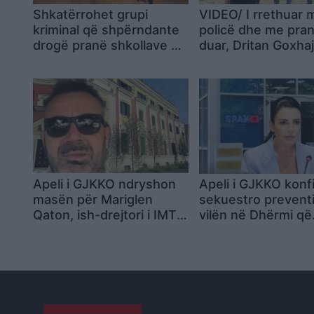
Shkatërrohet grupi
VIDEO/ I rrethuar 
kriminal që shpërndante
policë dhe me pra
drogë pranë shkollave në
duar, Dritan Goxhaj
Tiranë, 14 persona në
janë provokatorët 
pranga
Ramës
Apeli i GJKKO ndryshon
Apeli i GJKKO kon
masën për Mariglen
sekuestro prevent
Qaton, ish-drejtori i IMT-
vilën në Dhërmi që
së kalon në arrest
dyshohet se i përk
shtëpie
Belinda Ballukut