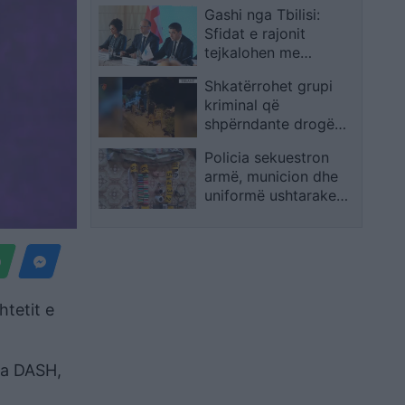
Gashi nga Tbilisi:
Sfidat e rajonit
tejkalohen me
bashkëpunim dhe
Shkatërrohet grupi
solidaritet të
kriminal që
përbashkët
shpërndante drogë
pranë shkollave në
Policia sekuestron
Tiranë, 14 persona në
armë, municion dhe
pranga
uniformë ushtarake
serbe në Potokmali të
Leposaviqit
htetit e
ga DASH,