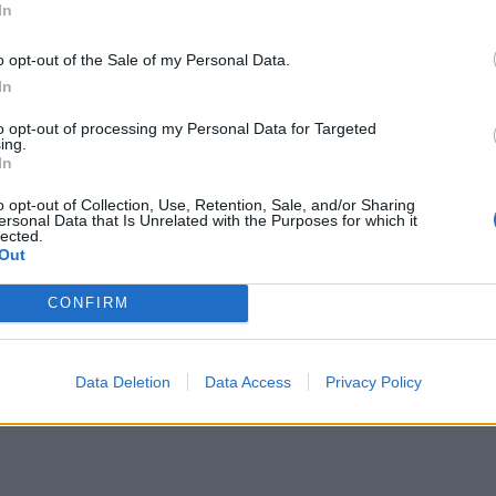
In
o opt-out of the Sale of my Personal Data.
In
to opt-out of processing my Personal Data for Targeted
ing.
In
o opt-out of Collection, Use, Retention, Sale, and/or Sharing
ersonal Data that Is Unrelated with the Purposes for which it
 hetimet”, Berisha i përgjigjet
Rama kërkoi nisjen e hetimeve për
lected.
ri lepuri në bark, je kuçedra e
Berishën, reagon për herë të parë 
Out
SPAK
CONFIRM
Data Deletion
Data Access
Privacy Policy