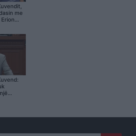
uvendit,
odasin me
 Erion
n
Policisë
Kuvend:
uk
një
ahet në