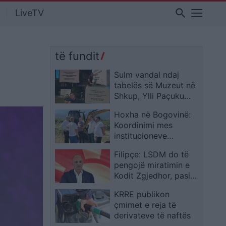
search
LiveTV
të fundit
Sulm vandal ndaj
tabelës së Muzeut në
Shkup, Ylli Paçuku
dhe Sheval Baftiu
Hoxha në Bogovinë:
pastrojnë mbishkrimin
Koordinimi mes
në shqip
institucioneve
avancon
Filipçe: LSDM do të
infrastrukturën e
pengojë miratimin e
ujitjes për fermerët
Kodit Zgjedhor, pasi
sipas saj rrezikon
KRRE publikon
manipulimin e
çmimet e reja të
zgjedhjeve
derivateve të naftës