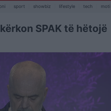
oni
sport
showbiz
lifestyle
tech
moti
 kërkon SPAK të hëtojë