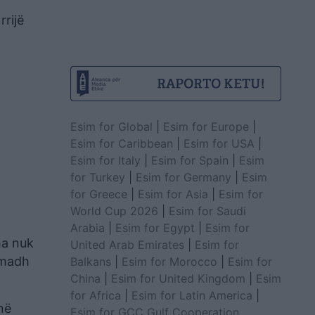
rrijë
Esim for Global
|
Esim for Europe
|
Esim for Caribbean
|
Esim for USA
|
Esim for Italy
|
Esim for Spain
|
Esim
for Turkey
|
Esim for Germany
|
Esim
for Greece
|
Esim for Asia
|
Esim for
World Cup 2026
|
Esim for Saudi
Arabia
|
Esim for Egypt
|
Esim for
ma nuk
United Arab Emirates
|
Esim for
 madh
Balkans
|
Esim for Morocco
|
Esim for
China
|
Esim for United Kingdom
|
Esim
for Africa
|
Esim for Latin America
|
në
Esim for GCC Gulf Cooperation