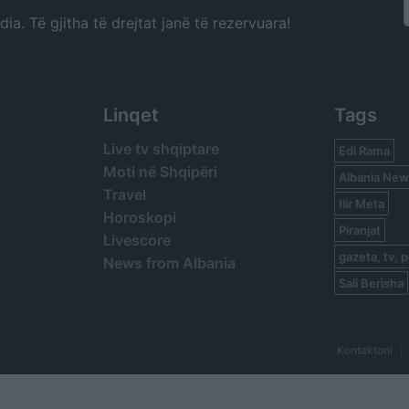
a. Të gjitha të drejtat janë të rezervuara!
Linqet
Tags
Live tv shqiptare
Edi Rama
Moti në Shqipëri
Albania New
Travel
Ilir Meta
Horoskopi
Piranjat
Livescore
gazeta, tv, p
News from Albania
Sali Berisha
Kontaktoni