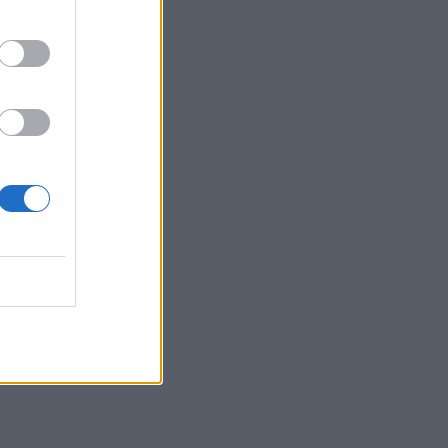
Belgium
kreu i