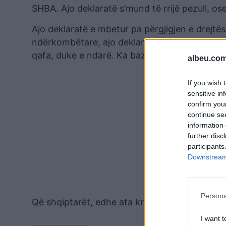
SHBA. Ajo deklaratë s’mund të rrijë pezull, os
Ajo deklaratë e mbetur pa përgjigjen e drejtë
ndërkombëtare, ajo deklaratë është gur në qa
qafa, duke e ndarë. Ka bazë s’ka bazë
albeu.com
If you wish 
sensitive in
confirm you
continue se
information 
further disc
participants
Downstream 
Persona
Që shqiptarët, edhe ata krejt pa tru, ta marr
I want t