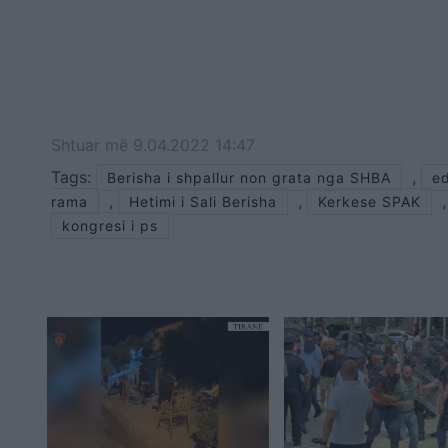
Shtuar
më
9.04.2022 14:47
Tags:
,
Berisha i shpallur non grata nga SHBA
ed
,
,
,
rama
Hetimi i Sali Berisha
Kerkese SPAK
kongresi i ps