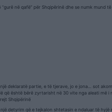
jë “gurë në qafë” për Shqipërinë dhe se numk mund të 
jë deklaratë partie, e të tjerave, jo e jona… sot ako
ë që është bërë zyrtarisht në 30 vite nga aleati më i
krejt Shqipërinë
 një detyrim që e tejkalon shtetasin e ndaluar të hyjë 