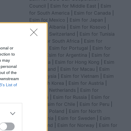
Council
|
Esim for Middle East
|
Esim
for South America
|
Esim for Canada
|
Esim for Mexico
|
Esim for Japan
|
risë nga
Esim for Albania
|
Esim for Kosovo
|
Esim for Switzerland
|
Esim for Tunisia
|
Esim for South Africa
|
Esim for
Algeria
|
Esim for Portugal
|
Esim for
sonal or
ection to
Brazil
|
Esim for Argentina
|
Esim for
ou may
Colombia
|
Esim for Hong Kong
|
Esim
 personal
for Thailand
|
Esim for Macau
|
Esim
out of the
for Malaysia
|
Esim for Vietnam
|
Esim
 downstream
for South Korea
|
Esim for Austria
|
B’s List of
Esim for Netherlands
|
Esim for
Australia
|
Esim for Russia
|
Esim for
India
|
Esim for Chile
|
Esim for Peru
|
Esim for Poland
|
Esim for North
Macedonia
|
Esim for Sweden
|
Esim
for Finland
|
Esim for Norway
|
Esim for