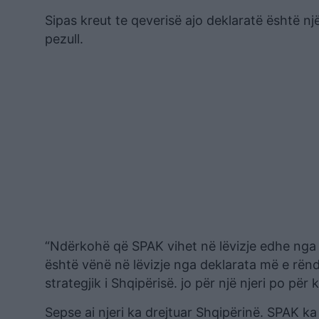
Sipas kreut te qeverisë ajo deklaratë është n
pezull.
“Ndërkohë që SPAK vihet në lëvizje edhe nga n
është vënë në lëvizje nga deklarata më e rënd
strategjik i Shqipërisë. jo për një njeri po për 
Sepse ai njeri ka drejtuar Shqipërinë. SPAK ka