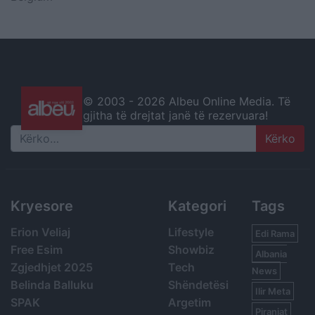
© 2003 -
2026 Albeu Online Media. Të
gjitha të drejtat janë të rezervuara!
Search
Kryesore
Kategori
Tags
Erion Veliaj
Lifestyle
Edi Rama
Free Esim
Showbiz
Albania
Zgjedhjet 2025
Tech
News
Belinda Balluku
Shëndetësi
Ilir Meta
SPAK
Argetim
Piranjat