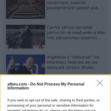
vendimtare, analistët
paralajmërojnë pasojat pas
mungesës së marrëveshjes
Kurti–Abdixhiku
Carrick kërkon një tjetër
përforcim në mesfushën e Man
Utd, përcaktohen objektivi
kryesor dhe alternativat
Argjentina e “dashuruar” me
Infantinon, federata del me
deklaratë zyrtare: Model
transparent
albeu.com -
Do Not Process My Personal
Kosova parafundit në zbatimin
Information
e Planit të Rritjes, vonesat në
reforma mund t’i kushtojnë
If you wish to opt-out of the sale, sharing to third parties, or
fondet
processing of your personal or sensitive information for
targeted advertising by us, please use the below opt-out