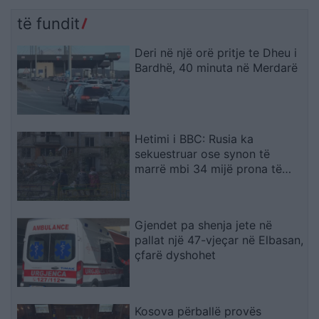
të fundit
Deri në një orë pritje te Dheu i
Bardhë, 40 minuta në Merdarë
Hetimi i BBC: Rusia ka
sekuestruar ose synon të
marrë mbi 34 mijë prona të
ukrainasve në zonat e
pushtuara
Gjendet pa shenja jete në
pallat një 47-vjeçar në Elbasan,
çfarë dyshohet
Kosova përballë provës