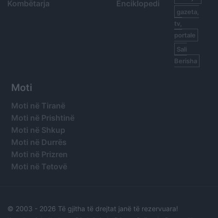
Kombëtarja
Enciklopedi
gazeta,
tv,
portale
Sali
Berisha
Moti
Moti në Tiranë
Moti në Prishtinë
Moti në Shkup
Moti në Durrës
Moti në Prizren
Moti në Tetovë
© 2003 -
2026 Të gjitha të drejtat janë të rezervuara!