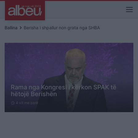
keyboard_arrow_right
Ballina
Berisha i shpallur non grata nga SHBA
Rama nga Kongresi i kërkon SPAK të
hëtojë Berishën
4 vit me parë
schedule