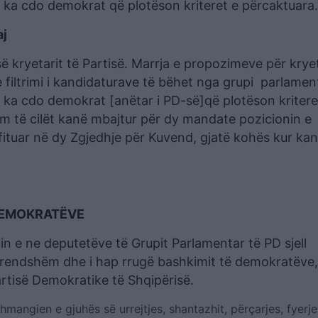
e ka cdo demokrat që plotëson kriteret e përcaktuara.
aj
së kryetarit të Partisë. Marrja e propozimeve për krye
e filtrimi i kandidaturave të bëhet nga grupi parlame
e ka cdo demokrat [anëtar i PD-së]që plotëson kritere
 të cilët kanë mbajtur për dy mandate pozicionin e
fituar në dy Zgjedhje për Kuvend, gjatë kohës kur ka
DEMOKRATËVE
n e ne deputetëve të Grupit Parlamentar të PD sjell
 brendshëm dhe i hap rrugë bashkimit të demokratëve,
Partisë Demokratike të Shqipërisë.
mangien e gjuhës së urrejtjes, shantazhit, përçarjes, fyerj