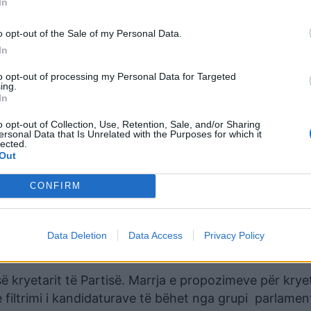
In
o opt-out of the Sale of my Personal Data.
In
to opt-out of processing my Personal Data for Targeted
ing.
In
o opt-out of Collection, Use, Retention, Sale, and/or Sharing
ersonal Data that Is Unrelated with the Purposes for which it
lected.
Out
ëse do të merret parasysh nga Grupi Parlamentar, i 
CONFIRM
në që ai të përcaktohet edhe në statutin e Partisë
ndate të mos mundet të rikandidojë për kreun e part
Data Deletion
Data Access
Privacy Policy
së kryetarit të Partisë. Marrja e propozimeve për krye
e filtrimi i kandidaturave të bëhet nga grupi parlame