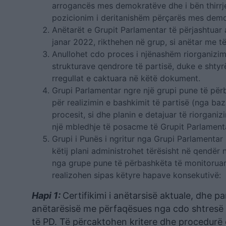
arrogancës mes demokratëve dhe i bën thirrje 
pozicionim i deritanishëm përçarës mes dem
Anëtarët e Grupit Parlamentar të përjashtuar
janar 2022, rikthehen në grup, si anëtar me të
Anullohet cdo proces i njënashëm riorganizimi
strukturave qendrore të partisë, duke e shty
rregullat e caktuara në këtë dokument.
Grupi Parlamentar ngre një grupi pune të përb
për realizimin e bashkimit të partisë (nga ba
procesit, si dhe planin e detajuar të riorganiz
një mbledhje të posacme të Grupit Parlament
Grupi i Punës i ngritur nga Grupi Parlamentar 
këtij plani administrohet tërësisht në qendër
nga grupe pune të përbashkëta të monitoruara
realizohen sipas këtyre hapave konsekutivë:
Hapi 1:
Certifikimi i anëtarsisë aktuale, dhe pa
anëtarësisë me përfaqësues nga cdo shtresë e
të PD. Të përcaktohen kritere dhe procedurë e