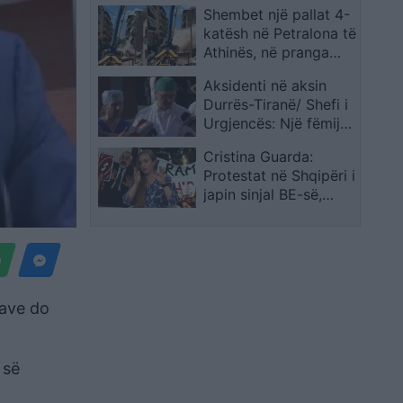
Shembet një pallat 4-
ndaluara zbulohen
katësh në Petralona të
edhe në Burgun e
Athinës, në pranga
Idrizovës
pronari dhe
Aksidenti në aksin
kontraktorët pas
Durrës-Tiranë/ Shefi i
dyshimeve për
Urgjencës: Një fëmijë
punimet pranë
është në gjendje të
godinës
Cristina Guarda:
rëndë ndërsa 5 të
Protestat në Shqipëri i
tjerë janë në operim
japin sinjal BE-së,
situata nuk mund të
lexohet vetëm nga
raportet
lave do
 së