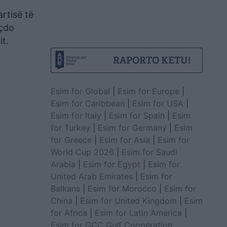
artisë të
 çdo
it.
Esim for Global
|
Esim for Europe
|
Esim for Caribbean
|
Esim for USA
|
Esim for Italy
|
Esim for Spain
|
Esim
for Turkey
|
Esim for Germany
|
Esim
for Greece
|
Esim for Asia
|
Esim for
World Cup 2026
|
Esim for Saudi
Arabia
|
Esim for Egypt
|
Esim for
United Arab Emirates
|
Esim for
Balkans
|
Esim for Morocco
|
Esim for
China
|
Esim for United Kingdom
|
Esim
for Africa
|
Esim for Latin America
|
Esim for GCC Gulf Cooperation