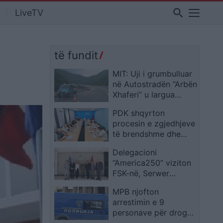
search
LiveTV
të fundit
MIT: Uji i grumbulluar
në Autostradën “Arbën
Xhaferi” u largua
menjëherë pas
PDK shqyrton
ndërhyrjes në terren
procesin e zgjedhjeve
të brendshme dhe
situatën aktuale
Delegacioni
politike
“America250” viziton
FSK-në, Serwer
vlerëson rolin e saj në
MPB njofton
misionet
arrestimin e 9
ndërkombëtare
personave për drogë
në vend, lëndë të