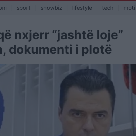
oni
sport
showbiz
lifestyle
tech
moti
që nxjerr “jashtë loje”
, dokumenti i plotë