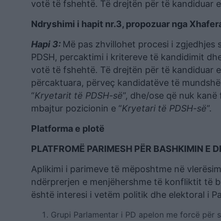
votë të fshehtë. Të drejtën për të kandiduar 
Ndryshimi i hapit nr.3, propozuar nga Xhafer
Hapi 3:
Më pas zhvillohet procesi i zgjedhjes 
PDSH, percaktimi i kritereve të kandidimit dh
votë të fshehtë. Të drejtën për të kandiduar 
përcaktuara, përveç kandidatëve të mundshëm
“
Kryetarit të PDSH-së
”, dhe/ose që nuk kanë 
mbajtur pozicionin e “
Kryetari të PDSH-së
”.
Platforma e plotë
PLATFROMË PARIMESH PËR BASHKIMIN E 
Aplikimi i parimeve të mëposhtme në vlerësimi
ndërprerjen e menjëhershme të konfliktit të
është interesi i vetëm politik dhe elektoral i 
Grupi Parlamentar i PD apelon me forcë për sh