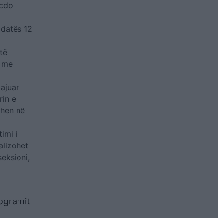
 cdo
 datës 12
të
e me
tajuar
rin e
tohen në
imi i
alizohet
eksioni,
rogramit