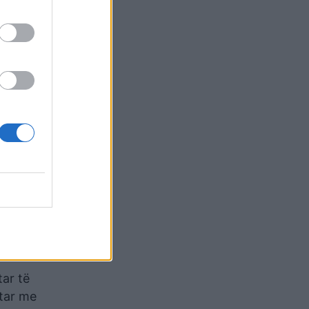
ndërpret
isë.
tar të
ntar me