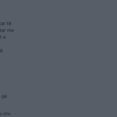
tar të
ntar me
t e
në
 që
es dhe