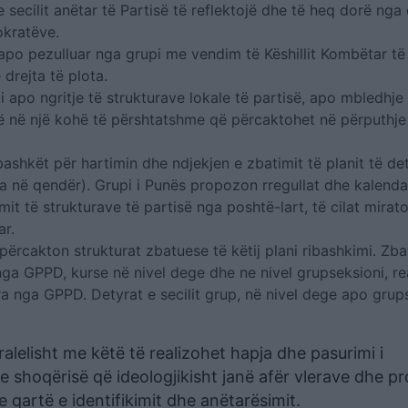
secilit anëtar të Partisë të reflektojë dhe të heq dorë nga
okratëve.
 apo pezulluar nga grupi me vendim të Këshillit Kombëtar të
 drejta të plota.
 apo ngritje të strukturave lokale të partisë, apo mbledhje 
rë në një kohë të përshtatshme që përcaktohet në përputhj
ashkët për hartimin dhe ndjekjen e zbatimit të planit të de
za në qendër). Grupi i Punës propozon rregullat dhe kalenda
imit të strukturave të partisë nga poshtë-lart, të cilat mira
ar.
përcakton strukturat zbatuese të këtij plani ribashkimi. Zbat
 nga GPPD, kurse në nivel dege dhe ne nivel grupseksioni, re
 nga GPPD. Detyrat e secilit grup, në nivel dege apo grups
ralelisht me këtë të realizohet hapja dhe pasurimi i
 shoqërisë që ideologjikisht janë afër vlerave dhe p
 qartë e identifikimit dhe anëtarësimit.