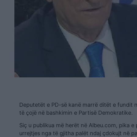
Deputetët e PD-së kanë marrë ditët e fundit n
të çojë në bashkimin e Partisë Demokratike.
Siç u publikua më herët në Albeu.com, pika e 
urrejtjes nga të gjitha palët ndaj çdokujt në 