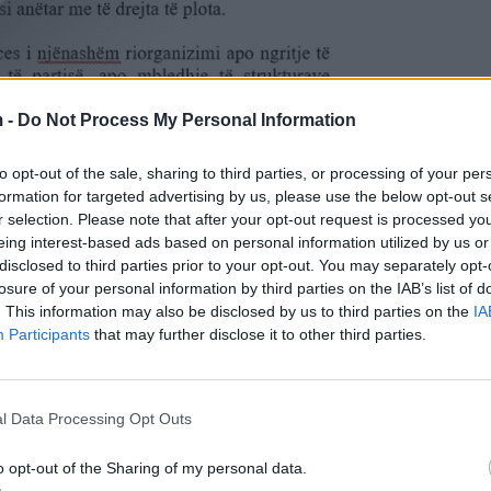
 -
Do Not Process My Personal Information
to opt-out of the sale, sharing to third parties, or processing of your per
t ngritja e një grupi të përbashkët pune që do të koor
formation for targeted advertising by us, please use the below opt-out s
sja e një procesi ndërgjegjësimi mes demokratëve, i ci
r selection. Please note that after your opt-out request is processed y
eing interest-based ads based on personal information utilized by us or
disclosed to third parties prior to your opt-out. You may separately opt-
losure of your personal information by third parties on the IAB’s list of
tualisht dhe dhe pritet të finalizohet deri në orët e p
. This information may also be disclosed by us to third parties on the
IA
m të saj duke kushtëzuar mbështetjen e platformës m
Participants
that may further disclose it to other third parties.
si të Berishës ashtu edhe të Bashës.
erdinand Xhaferaj ka kërkuar që në zgjedhjet për kreu
l Data Processing Opt Outs
artinë për dy mandate me radhë.
o opt-out of the Sharing of my personal data.